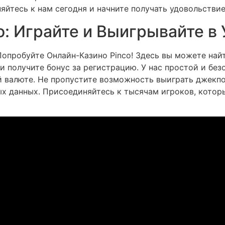
тесь к нам сегодня и начните получать удовольствие 
: Играйте и Выигрывайте в 
Попробуйте Онлайн-Казино Pinco! Здесь вы можете на
и получите бонус за регистрацию. У нас простой и без
валюте. Не пропустите возможность выиграть джекпот
ых данных. Присоединяйтесь к тысячам игроков, котор