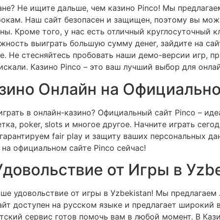
не? Не ищите дальше, чем казино Pinco! Мы предлага
рокам. Наш сайт безопасен и защищен, поэтому вы мож
. Кроме того, у нас есть отличный круглосуточный к
жность выиграть большую сумму денег, зайдите на сайт
е. Не стесняйтесь пробовать наши демо-версии игр, пр
 искали. Казино Pinco – это ваш лучший выбор для онла
азино Онлайн на Официально
играть в онлайн-казино? Официальный сайт Pinco – иде
тка, poker, slots и многое другое. Начните играть сег
гарантируем fair play и защиту ваших персональных д
 на официальном сайте Pinco сейчас!
Удовольствие от Игры в Уzbe
ше удовольствие от игры в Уzbekistan! Мы предлагаем
т доступен на русском языке и предлагает широкий выб
тский сервис готов помочь вам в любой момент. В Кази