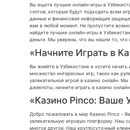
Вы ищете лучшие онлайн-игры в Узбекиста
слотов, которые будут подходить всем иг
данные и финансовая информация защищены
вам в любой момент. Не пропустите возмо
найдете лучшие онлайн-игры в Узбекистан
деньги. Мы уверены, что вы нашли то, что
«Начните Играть в К
Вы живёте в Узбекистане и хотите начать 
множество интересных игр, таких как руле
увлекательной игрой в казино онлайн. Мы 
джекпоты, начните играть в казино онлайн
«Казино Pinco: Ваше 
Добро пожаловать в мир Казино Pinco – Ва
увлекательную игровую платформу. Наш сай
многое другое. Наш круглосуточный клиен