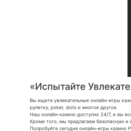
«Испытайте Увлекате
Вы ищете увлекательные онлайн-игры кази
рулетку, poker, slots и многое другое.
Наш онлайн-казино доступно 24/7, и вы в
Кроме того, мы предлагаем безопасную и
Попробуйте сегодня онлайн-игры казино P