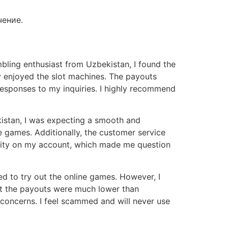
чение.
bling enthusiast from Uzbekistan, I found the
rly enjoyed the slot machines. The payouts
 responses to my inquiries. I highly recommend
kistan, I was expecting a smooth and
he games. Additionally, the customer service
ivity on my account, which made me question
ed to try out the online games. However, I
that the payouts were much lower than
concerns. I feel scammed and will never use