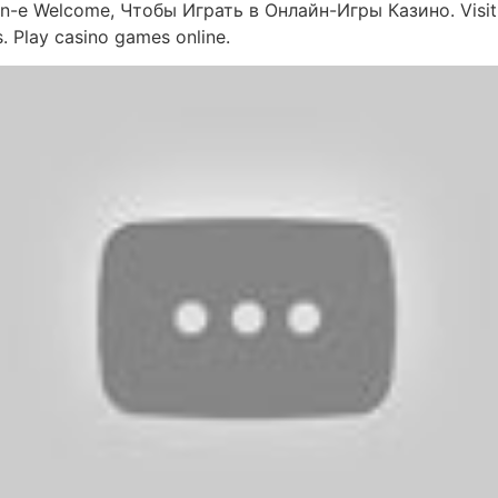
е Welcome, Чтобы Играть в Онлайн-Игры Казино. Visit the
. Play casino games online.