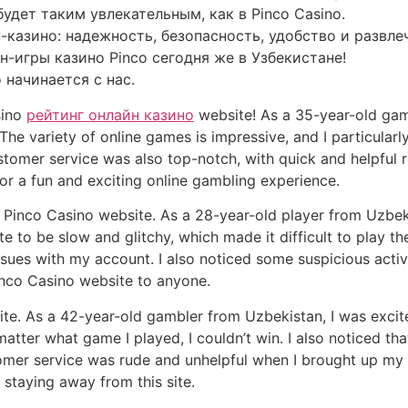
будет таким увлекательным, как в Pinco Casino.
н-казино: надежность, безопасность, удобство и развле
-игры казино Pinco сегодня же в Узбекистане!
начинается с нас.
sino
рейтинг онлайн казино
website! As a 35-year-old gam
 The variety of online games is impressive, and I particula
customer service was also top-notch, with quick and helpful
or a fun and exciting online gambling experience.
e Pinco Casino website. As a 28-year-old player from Uzbe
e to be slow and glitchy, which made it difficult to play t
ssues with my account. I also noticed some suspicious act
Pinco Casino website to anyone.
site. As a 42-year-old gambler from Uzbekistan, I was excit
 matter what game I played, I couldn’t win. I also noticed 
omer service was rude and unhelpful when I brought up my 
staying away from this site.