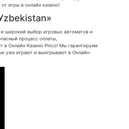
от игры в онлайн казино!
Уzbekistan»
йти широкий выбор игровых автоматов и
опасный процесс оплаты,
 в Онлайн-Казино Pinco! Мы гарантируем
ые уже играют и выигрывают в Онлайн-