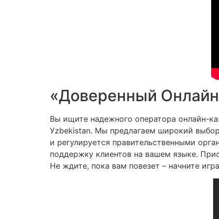
«Доверенный Онлайн-
Вы ищите надежного оператора онлайн-каз
Уzbekistan. Мы предлагаем широкий выбор
и регулируется правительственными орган
поддержку клиентов на вашем языке. При
Не ждите, пока вам повезет – начните игр