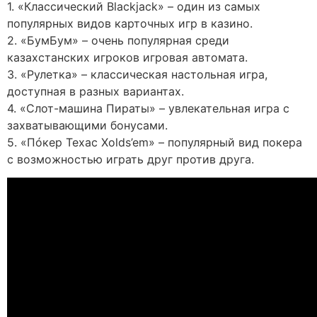
1. «Классический Blackjack» – один из самых
популярных видов карточных игр в казино.
2. «БумБум» – очень популярная среди
казахстанских игроков игровая автомата.
3. «Рулетка» – классическая настольная игра,
доступная в разных вариантах.
4. «Слот-машина Пираты» – увлекательная игра с
захватывающими бонусами.
5. «Пóкер Техас Хolds’em» – популярный вид покера
с возможностью играть друг против друга.