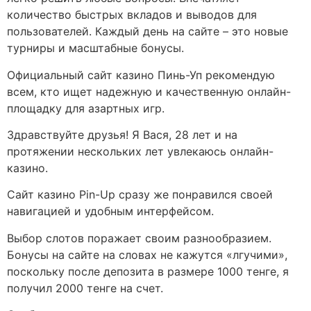
количество быстрых вкладов и выводов для
пользователей. Каждый день на сайте – это новые
турниры и масштабные бонусы.
Официальный сайт казино Пинь-Уп рекомендую
всем, кто ищет надежную и качественную онлайн-
площадку для азартных игр.
Здравствуйте друзья! Я Вася, 28 лет и на
протяжении нескольких лет увлекаюсь онлайн-
казино.
Сайт казино Pin-Up сразу же понравился своей
навигацией и удобным интерфейсом.
Выбор слотов поражает своим разнообразием.
Бонусы на сайте на словах не кажутся «лгучими»,
поскольку после депозита в размере 1000 тенге, я
получил 2000 тенге на счет.