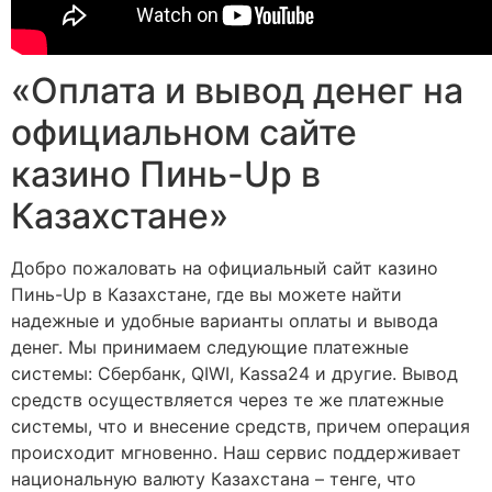
«Оплата и вывод денег на
официальном сайте
казино Пинь-Up в
Казахстане»
Добро пожаловать на официальный сайт казино
Пинь-Up в Казахстане, где вы можете найти
надежные и удобные варианты оплаты и вывода
денег. Мы принимаем следующие платежные
системы: Сбербанк, QIWI, Kassa24 и другие. Вывод
средств осуществляется через те же платежные
системы, что и внесение средств, причем операция
происходит мгновенно. Наш сервис поддерживает
национальную валюту Казахстана – тенге, что