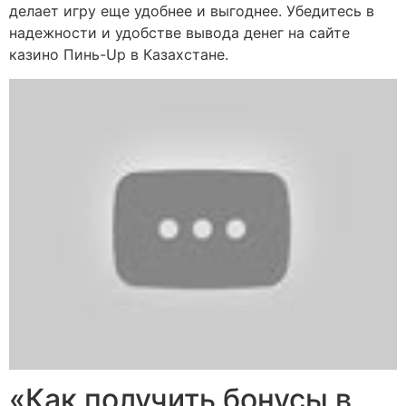
делает игру еще удобнее и выгоднее. Убедитесь в
надежности и удобстве вывода денег на сайте
казино Пинь-Up в Казахстане.
«Как получить бонусы в