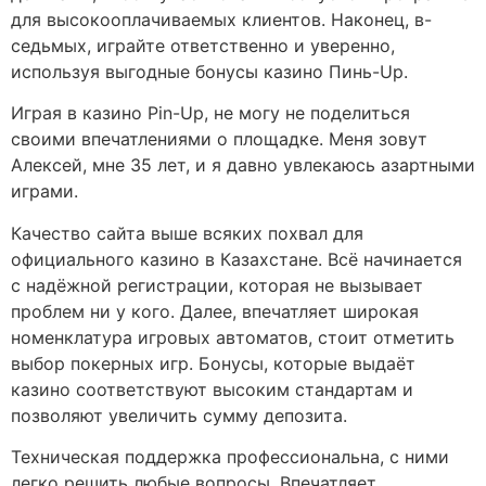
для высокооплачиваемых клиентов. Наконец, в-
седьмых, играйте ответственно и уверенно,
используя выгодные бонусы казино Пинь-Up.
Играя в казино Pin-Up, не могу не поделиться
своими впечатлениями о площадке. Меня зовут
Алексей, мне 35 лет, и я давно увлекаюсь азартными
играми.
Качество сайта выше всяких похвал для
официального казино в Казахстане. Всё начинается
с надёжной регистрации, которая не вызывает
проблем ни у кого. Далее, впечатляет широкая
номенклатура игровых автоматов, стоит отметить
выбор покерных игр. Бонусы, которые выдаёт
казино соответствуют высоким стандартам и
позволяют увеличить сумму депозита.
Техническая поддержка профессиональна, с ними
легко решить любые вопросы. Впечатляет