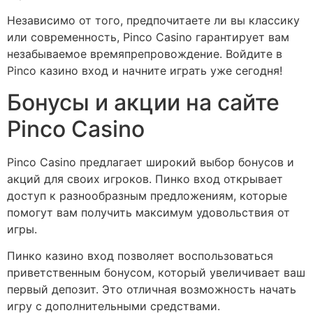
Независимо от того, предпочитаете ли вы классику
или современность, Pinco Casino гарантирует вам
незабываемое времяпрепровождение. Войдите в
Pinco казино вход и начните играть уже сегодня!
Бонусы и акции на сайте
Pinco Casino
Pinco Casino предлагает широкий выбор бонусов и
акций для своих игроков. Пинко вход открывает
доступ к разнообразным предложениям, которые
помогут вам получить максимум удовольствия от
игры.
Пинко казино вход позволяет воспользоваться
приветственным бонусом, который увеличивает ваш
первый депозит. Это отличная возможность начать
игру с дополнительными средствами.