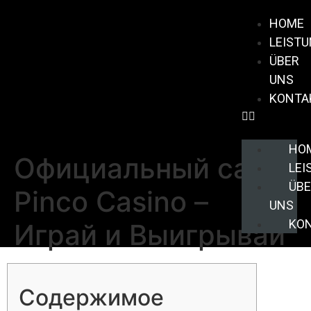
HOME
LEIST
ÜBER
UNS
KONTA
HO
Официальный сайт
LEI
ÜB
Pinco Casino –
UNS
KO
Играй и Выигрывай
Содержимое