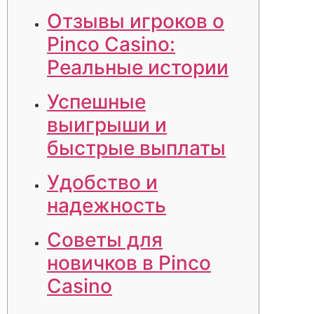
Отзывы игроков о
Pinco Casino:
Реальные истории
Успешные
выигрыши и
быстрые выплаты
Удобство и
надежность
Советы для
новичков в Pinco
Casino