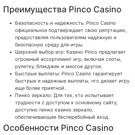
Преимущества Pinco Casino
Безопасность и надежность: Pinco Casino
официальное подтверждает свою репутацию,
предоставляя пользователям надежную и
безопасную среду для игры.
Широкий выбор игр: Казино Pinco предлагает
огромный ассортимент игр, включая слоты,
рулетку, блэкджек и многое другое.
Быстрые выплаты: Pinco Casino гарантирует
быстрые и надежные выплаты, что делает игру
еще более приятной.
Пинко зеркало: Для тех, кто испытывает
трудности с доступом к основному сайту,
доступно пинко казино зеркало,
обеспечивающее бесперебойный вход.
Особенности Pinco Casino