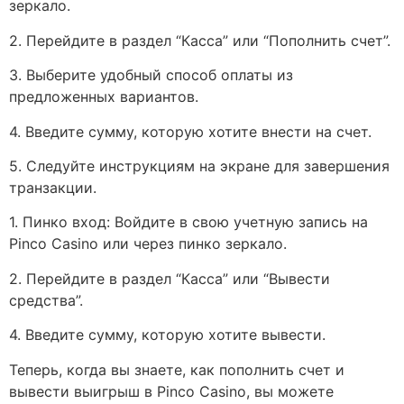
зеркало.
2. Перейдите в раздел “Касса” или “Пополнить счет”.
3. Выберите удобный способ оплаты из
предложенных вариантов.
4. Введите сумму, которую хотите внести на счет.
5. Следуйте инструкциям на экране для завершения
транзакции.
1. Пинко вход: Войдите в свою учетную запись на
Pinco Casino или через пинко зеркало.
2. Перейдите в раздел “Касса” или “Вывести
средства”.
4. Введите сумму, которую хотите вывести.
Теперь, когда вы знаете, как пополнить счет и
вывести выигрыш в Pinco Casino, вы можете