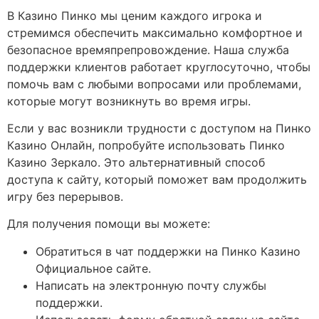
В Казино Пинко мы ценим каждого игрока и
стремимся обеспечить максимально комфортное и
безопасное времяпрепровождение. Наша служба
поддержки клиентов работает круглосуточно, чтобы
помочь вам с любыми вопросами или проблемами,
которые могут возникнуть во время игры.
Если у вас возникли трудности с доступом на Пинко
Казино Онлайн, попробуйте использовать Пинко
Казино Зеркало. Это альтернативный способ
доступа к сайту, который поможет вам продолжить
игру без перерывов.
Для получения помощи вы можете:
Обратиться в чат поддержки на Пинко Казино
Официальное сайте.
Написать на электронную почту службы
поддержки.