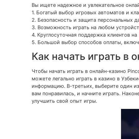
Вы ищете надежное и увлекательное онлайн
1. Богатый выбор игровых автоматов и кла
2. Безопасность и защита персональных д
3. Возможность играть на любом устройс
4. Круглосуточная поддержка клиентов на
5. Большой выбор способов оплаты, вклю
Как начать играть в 
Чтобы начать играть в онлайн-казино Pinc
можете легально играть в казино в Узбек
информацию. В-третьих, выберите один из
вам понравилась, и начните играть. Након
улучшить свой опыт игры.