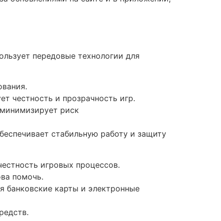
пользует передовые технологии для
ования.
ет честность и прозрачность игр.
о минимизирует риск
обеспечивает стабильную работу и защиту
естность игровых процессов.
ова помочь.
я банковские карты и электронные
редств.