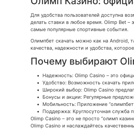
Олимп Казино: офици
Для удобства пользователей доступна во
делать ставки в любое время. Olimp Bet –
самые популярные спортивные события.
Олимпбет скачать можно как на Android, т
качества, надежности и удобства, которое
Почему выбирают Oli
Надежность: Olimp Casino – это офиц
Удобство: Возможность скачать прило
Широкий выбор: Olimp Casino предлаг
Бонусы и акции: Регулярные предлож
Мобильность: Приложение “олимпбет”
Поддержка: Круглосуточная служба 
Olimp Casino – это не просто “олимп казин
Olimp Casino и наслаждайтесь качественн