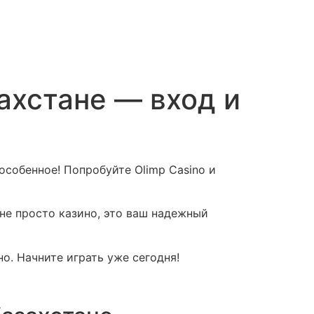
ахстане — вход и
особенное! Попробуйте Olimp Casino и
 не просто казино, это ваш надежный
о. Начните играть уже сегодня!