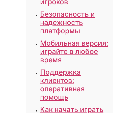
игроков
Безопасность и
надежность
платформы
Мобильная версия:
играйте в любое
время
Поддержка
клиентов:
оперативная
помощь
Как начать играть