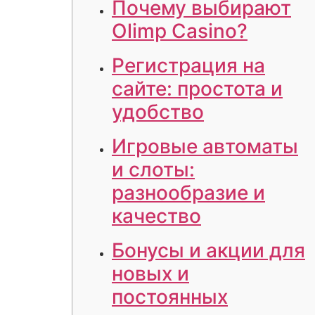
Почему выбирают
Olimp Casino?
Регистрация на
сайте: простота и
удобство
Игровые автоматы
и слоты:
разнообразие и
качество
Бонусы и акции для
новых и
постоянных