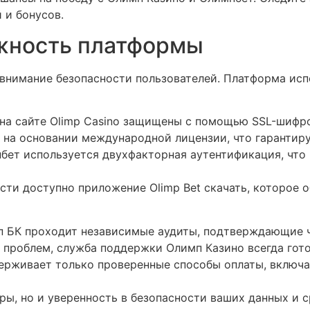
 и бонусов.
ежность платформы
 внимание безопасности пользователей. Платформа ис
на сайте Olimp Casino защищены с помощью SSL-шифр
 на основании международной лицензии, что гарантиру
пбет используется двухфакторная аутентификация, чт
сти доступно приложение Olimp Bet скачать, которое 
п БК проходит независимые аудиты, подтверждающие ч
и проблем, служба поддержки Олимп Казино всегда гот
держивает только проверенные способы оплаты, включа
ры, но и уверенность в безопасности ваших данных и с