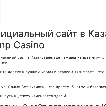
ициальный сайт в Каз
mp Casino
иальный сайт в Казахстане, где каждый найдет что-то 
шей.
ите доступ к лучшим играм и ставкам. Олимпбет – это
мп. Олимп Бет скачать – это просто, быстро и безопасн
ш путь к успеху начинается здесь!