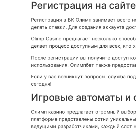
Регистрация на сайте
Регистрация в БК Олимп занимает всего 
делать ставки. Для создания аккаунта дос
Olimp Casino предлагает несколько способ
делает процесс доступным для всех, кто х
После регистрации вы получите доступ к
использования. Олимпбет также предостав
Если у вас возникнут вопросы, служба по
сегодня!
Игровые автоматы и 
Олимп казино предлагает огромный выбор 
платформе представлены сотни уникальны
ведущими разработчиками, каждый слот на