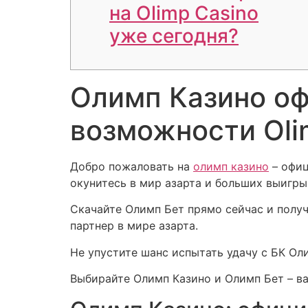
на Olimp Casino
уже сегодня?
Олимп Казино оф
возможности Oli
Добро пожаловать на
олимп казино
– офиц
окунитесь в мир азарта и больших выигры
Скачайте Олимп Бет прямо сейчас и получ
партнер в мире азарта.
Не упустите шанс испытать удачу с БК Оли
Выбирайте Олимп Казино и Олимп Бет – ва