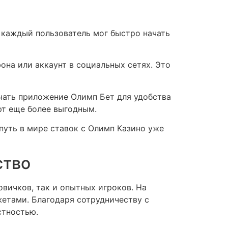
 каждый пользователь мог быстро начать
она или аккаунт в социальных сетях. Это
чать приложение Олимп Бет для удобства
рт еще более выгодным.
путь в мире ставок с Олимп Казино уже
ство
вичков, так и опытных игроков. На
етами. Благодаря сотрудничеству с
стностью.