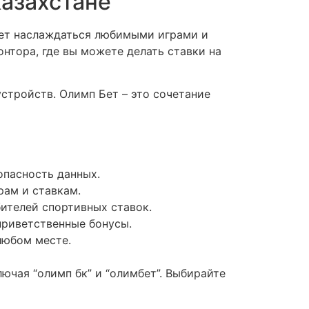
Казахстане
яет наслаждаться любимыми играми и
контора, где вы можете делать ставки на
устройств. Олимп Бет – это сочетание
опасность данных.
рам и ставкам.
бителей спортивных ставок.
приветственные бонусы.
любом месте.
лючая “олимп бк” и “олимбет”. Выбирайте