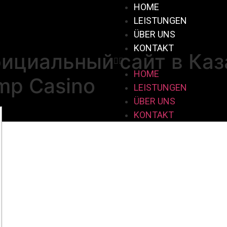
HOME
LEISTUNGEN
ÜBER UNS
KONTAKT
ициальный сайт в Каз
HOME
mp Casino
LEISTUNGEN
ÜBER UNS
KONTAKT