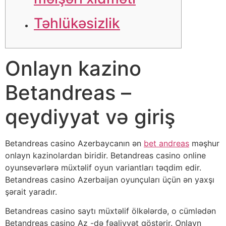
Təhlükəsizlik
Onlayn kazino
Betandreas –
qeydiyyat və giriş
Betandreas casino Azerbaycanın ən
bet andreas
məşhur
onlayn kazinolardan biridir. Betandreas casino online
oyunsevərlərə müxtəlif oyun variantları təqdim edir.
Betandreas casino Azerbaijan oyunçuları üçün ən yaxşı
şərait yaradır.
Betandreas casino saytı müxtəlif ölkələrdə, o cümlədən
Betandreas casino Az -də fəaliyyət göstərir. Onlayn