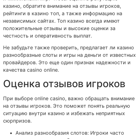
казино, обратите внимание на отзывы игроков,
рейтинги в казино топ, а также информацию на
независимых сайтах. Топ казино всегда имеют
положительные отзывы и высокие оценки за
честность и оперативность выплат.
Не забудьте также проверить, предлагает ли казино
разнообразные слоты и игры на деньги от известных
провайдеров. Это еще один признак надежности и
качества casino online.
Оценка отзывов игроков
При выборе online casino, важно обращать внимание
на отзывы игроков. Это поможет понять реальную
ситуацию внутри казино и избежать неприятных
сюрпризов.
Анализ разнообразия слотов: Игроки часто