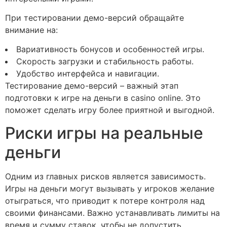
При тестировании демо-версий обращайте
внимание на:
Вариативность бонусов и особенностей игры.
Скорость загрузки и стабильность работы.
Удобство интерфейса и навигации.
Тестирование демо-версий – важный этап
подготовки к игре на деньги в casino online. Это
поможет сделать игру более приятной и выгодной.
Риски игры на реальные
деньги
Одним из главных рисков является зависимость.
Игры на деньги могут вызывать у игроков желание
отыграться, что приводит к потере контроля над
своими финансами. Важно устанавливать лимиты на
время и сумму ставок, чтобы не допустить