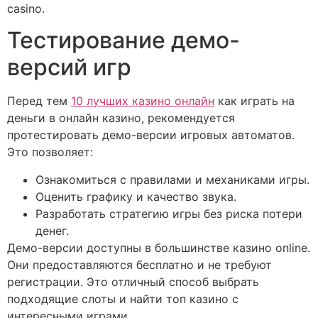
casino.
Тестирование демо-
версий игр
Перед тем
10 лучших казино онлайн
как играть на
деньги в онлайн казино, рекомендуется
протестировать демо-версии игровых автоматов.
Это позволяет:
Ознакомиться с правилами и механиками игры.
Оценить графику и качество звука.
Разработать стратегию игры без риска потери
денег.
Демо-версии доступны в большинстве казино online.
Они предоставляются бесплатно и не требуют
регистрации. Это отличный способ выбрать
подходящие слоты и найти топ казино с
интересными играми.