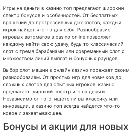
Игры на деньги в казино топ предлагают широкий
спектр бонусов и особенностей. От бесплатных
вращений до прогрессивных джекпотов, каждый
игрок найдет что-то для себя. Разнообразие
игровых автоматов в casino online позволяет
каждому найти свою удачу, будь то классический
слот с тремя барабанами или современный слот с
множеством линий выплат и бонусных раундов.
Выбор слот машин в онлайн казино поражает своим
разнообразием. От простых игр для новичков до
сложных слотов для опытных игроков, казино
предлагает широкий спектр игр на деньги.
Независимо от того, ищете ли вы классику или
инновации, в казино топ всегда найдется что-то
новое и захватывающее.
Бонусы и акции для новых