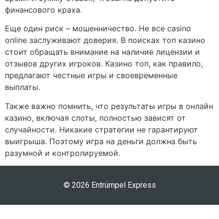
финансового краха.
Еще один риск – мошенничество. Не все casino
online заслуживают доверия. В поисках топ казино
стоит обращать внимание на наличие лицензии и
отзывов других игроков. Казино топ, как правило,
предлагают честные игры и своевременные
выплаты.
Также важно помнить, что результаты игры в онлайн
казино, включая слоты, полностью зависят от
случайности. Никакие стратегии не гарантируют
выигрыша. Поэтому игра на деньги должна быть
разумной и контролируемой.
© 2026 Entrümpel Express