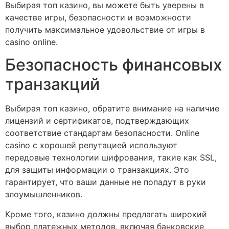
Выбирая топ казино, вы можете быть уверены в
качестве игры, безопасности и возможности
получить максимальное удовольствие от игры в
casino online.
Безопасность финансовых
транзакций
Выбирая топ казино, обратите внимание на наличие
лицензий и сертификатов, подтверждающих
соответствие стандартам безопасности. Online
casino с хорошей репутацией используют
передовые технологии шифрования, такие как SSL,
для защиты информации о транзакциях. Это
гарантирует, что ваши данные не попадут в руки
злоумышленников.
Кроме того, казино должны предлагать широкий
выбор платежных методов, включая банковские