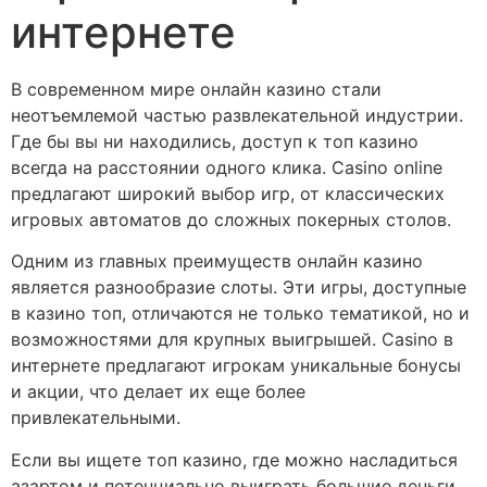
интернете
В современном мире онлайн казино стали
неотъемлемой частью развлекательной индустрии.
Где бы вы ни находились, доступ к топ казино
всегда на расстоянии одного клика. Casino online
предлагают широкий выбор игр, от классических
игровых автоматов до сложных покерных столов.
Одним из главных преимуществ oнлайн казино
является разнообразие слоты. Эти игры, доступные
в казино топ, отличаются не только тематикой, но и
возможностями для крупных выигрышей. Casino в
интернете предлагают игрокам уникальные бонусы
и акции, что делает их еще более
привлекательными.
Если вы ищете топ казино, где можно насладиться
азартом и потенциально выиграть большие деньги,