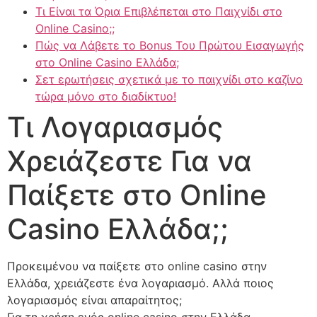
Τι Είναι τα Όρια Επιβλέπεται στο Παιχνίδι στο
Online Casino;;
Πώς να Λάβετε το Bonus Του Πρώτου Εισαγωγής
στο Online Casino Ελλάδα;
Σετ ερωτήσεις σχετικά με το παιχνίδι στο καζίνο
τώρα μόνο στο διαδίκτυο!
Τι Λογαριασμός
Χρειάζεστε Για να
Παίξετε στο Online
Casino Ελλάδα;;
Προκειμένου να παίξετε στο online casino στην
Ελλάδα, χρειάζεστε ένα λογαριασμό. Αλλά ποιος
λογαριασμός είναι απαραίτητος;