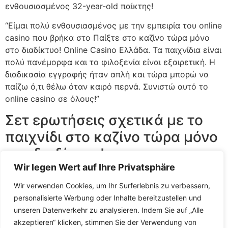
ενθουσιασμένος 32-year-old παίκτης!
“Είμαι πολύ ενθουσιασμένος με την εμπειρία του online
casino που βρήκα στο Παίξτε στο καζίνο τώρα μόνο
στο διαδίκτυο! Online Casino Ελλάδα. Τα παιχνίδια είναι
πολύ πανέμορφα και το φιλοξενία είναι εξαιρετική. Η
διαδικασία εγγραφής ήταν απλή και τώρα μπορώ να
παίζω ό,τι θέλω όταν καιρό περνά. Συνιστώ αυτό το
online casino σε όλους!”
Σετ ερωτήσεις σχετικά με το
παιχνίδι στο καζίνο τώρα μόνο
στο διαδίκτυο!
Wir legen Wert auf Ihre Privatsphäre
Τι είναι το online casino Ελλάδα;
Wir verwenden Cookies, um Ihr Surferlebnis zu verbessern,
Πώς μπορώ να παίξω στο καζίνο τώρα μόνο στο
personalisierte Werbung oder Inhalte bereitzustellen und
διαδίκτυο;
unseren Datenverkehr zu analysieren. Indem Sie auf „Alle
akzeptieren“ klicken, stimmen Sie der Verwendung von