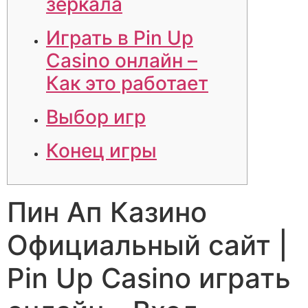
зеркала
Играть в Pin Up
Casino онлайн –
Как это работает
Выбор игр
Конец игры
Пин Ап Казино
Официальный сайт |
Pin Up Casino играть