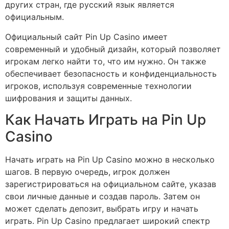
других стран, где русский язык является
официальным.
Официальный сайт Pin Up Casino имеет
современный и удобный дизайн, который позволяет
игрокам легко найти то, что им нужно. Он также
обеспечивает безопасность и конфиденциальность
игроков, используя современные технологии
шифрования и защиты данных.
Как Начать Играть на Pin Up
Casino
Начать играть на Pin Up Casino можно в несколько
шагов. В первую очередь, игрок должен
зарегистрироваться на официальном сайте, указав
свои личные данные и создав пароль. Затем он
может сделать депозит, выбрать игру и начать
играть. Pin Up Casino предлагает широкий спектр