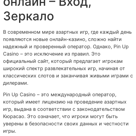
онлайн – Вход,
Зеркало
В современном мире азартных игр, где каждый день
появляются новые онлайн-казино, сложно найти
надежный и проверенный оператор. Однако, Pin Up
Casino – это исключение из правил. Это
официальный сайт, который предлагает игрокам
широкий спектр развлекательных игр, начиная от
классических слотов и заканчивая живыми играми с
дилерами.
Pin Up Casino – это международный оператор,
который имеет лицензию на проведение азартных
игр, выдана в соответствии с законодательством
Кюрасао. Это означает, что игроки могут быть
уверены в безопасности своих данных и честности
игры.