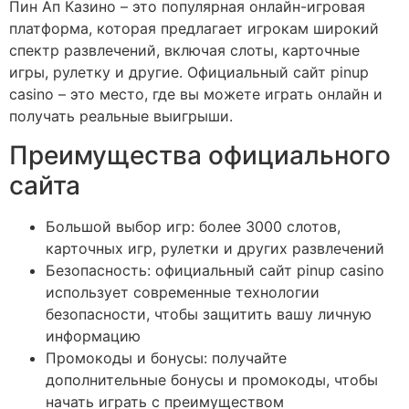
Пин Ап Казино – это популярная онлайн-игровая
платформа, которая предлагает игрокам широкий
спектр развлечений, включая слоты, карточные
игры, рулетку и другие. Официальный сайт pinup
casino – это место, где вы можете играть онлайн и
получать реальные выигрыши.
Преимущества официального
сайта
Большой выбор игр: более 3000 слотов,
карточных игр, рулетки и других развлечений
Безопасность: официальный сайт pinup casino
использует современные технологии
безопасности, чтобы защитить вашу личную
информацию
Промокоды и бонусы: получайте
дополнительные бонусы и промокоды, чтобы
начать играть с преимуществом