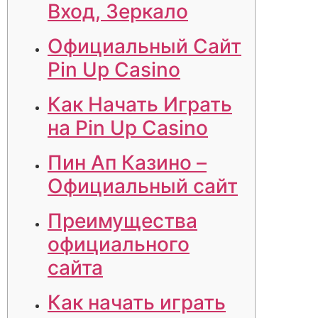
Вход, Зеркало
Официальный Сайт
Pin Up Casino
Как Начать Играть
на Pin Up Casino
Пин Ап Казино –
Официальный сайт
Преимущества
официального
сайта
Как начать играть