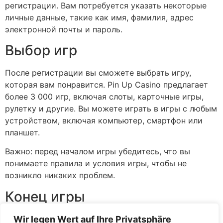
регистрации. Вам потребуется указать некоторые
личные данные, такие как имя, фамилия, адрес
электронной почты и пароль.
Выбор игр
После регистрации вы сможете выбрать игру,
которая вам понравится. Pin Up Casino предлагает
более 3 000 игр, включая слоты, карточные игры,
рулетку и другие. Вы можете играть в игры с любым
устройством, включая компьютер, смартфон или
планшет.
Важно: перед началом игры убедитесь, что вы
понимаете правила и условия игры, чтобы не
возникло никаких проблем.
Конец игры
Pin Up Casino – это безопасное и надежное онлайн-
Wir legen Wert auf Ihre Privatsphäre