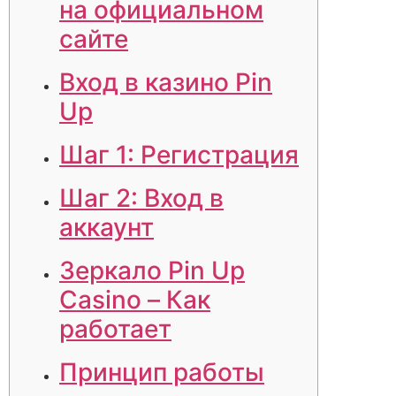
на официальном
сайте
Вход в казино Pin
Up
Шаг 1: Регистрация
Шаг 2: Вход в
аккаунт
Зеркало Pin Up
Casino – Как
работает
Принцип работы