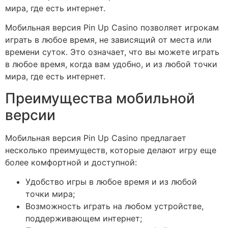
мира, где есть интернет.
Мобильная версия Pin Up Casino позволяет игрокам
играть в любое время, не зависящий от места или
времени суток. Это означает, что вы можете играть
в любое время, когда вам удобно, и из любой точки
мира, где есть интернет.
Преимущества мобильной
версии
Мобильная версия Pin Up Casino предлагает
несколько преимуществ, которые делают игру еще
более комфортной и доступной:
Удобство игры в любое время и из любой
точки мира;
Возможность играть на любом устройстве,
поддерживающем интернет;