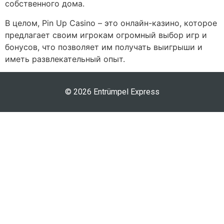
собственного дома.
В целом, Pin Up Casino – это онлайн-казино, которое
предлагает своим игрокам огромный выбор игр и
бонусов, что позволяет им получать выигрыши и
иметь развлекательный опыт.
© 2026 Entrümpel Express