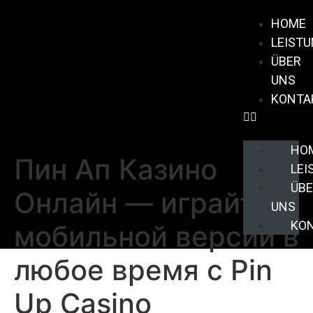
HOME
LEIST
ÜBER
UNS
KONTA
HO
Пин Ап Казино
LEI
ÜB
Онлайн — играйте в
UNS
KO
мобильной версии в
любое время с Pin
Up Casino