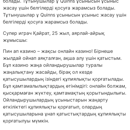
болады. Тұтынушылар ұ Quinns ұсынысын ұсыныс
жасау үшін белгілерді қосуға жарамсыз болады.
Тұтынушылар ұ Quinns ұсынысын ұсыныс жасау үшін
белгілерді қосуға жарамсыз болады.
Супер играч Қайрат, 25 жыл, аярлай-айрық
жұмысшы:
Пин ап казино – жақсы онлайн казино! Бірнеше
жылдай ойнап аяқталған, ақша алу үшін қатыстым.
Бұл казино жаңа ойландырушылар туралы
жаңалықтану жасайды, бірақ ол кезде
қатысушылардың ізіндегі құпиялықты қорғатылады.
Бұл қамтамалылықтардың өтінімдігі: онлайн болжам,
қысқармаған жүктеу, қамтамақтың қорытындылығы.
Ойландырушылардың ұсыныстарын жаңарту
өткіліктегі құпиялықты қорғатып, олардың
қатысушыларына ұнап қатыстықтардың құпиялықты
қорғатылуы мүмкін.