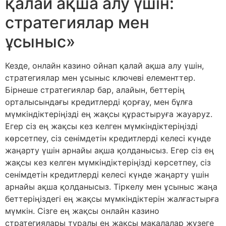
қалай ақша алу үшін:
стратегиялар мен
ұсыныс»
Кезде, онлайн казино ойнап қалай ақша алу үшін,
стратегиялар мен ұсыныс ключеві елементтер.
Бірнеше стратегиялар бар, алайын, беттерің
орталысындағы кредитлерді қорғау, мен бұлға
мүмкіндіктеріңізді ең жақсы құрастыруға жауapyz.
Егер сіз ең жақсы кез келген мүмкіндіктеріңізді
көрсетпеу, сіз сенімдетін кредитлерді келесі күнде
жаңарту үшін арнайы ақша қолданысыз. Егер сіз ең
жақсы кез келген мүмкіндіктеріңізді көрсетпеу, сіз
сенімдетін кредитлерді келесі күнде жаңарту үшін
арнайы ақша қолданысыз. Тіркелу мен ұсыныс жаңа
беттеріңіздегі ең жақсы мүмкіндіктерін жалғастырға
мүмкін. Сізге ең жақсы онлайн казино
стратегиялары туралы ең жақсы мақалалар жүзеге