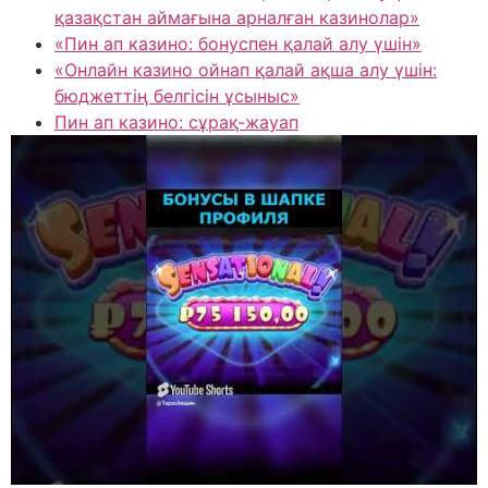
қазақстан аймағына арналған казинолар»
«Пин ап казино: бонуспен қалай алу үшін»
«Онлайн казино ойнап қалай ақша алу үшін:
бюджеттің белгісін ұсыныс»
Пин ап казино: сұрақ-жауап