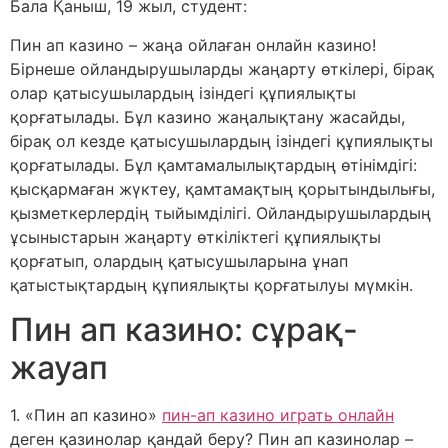
Бала Қаныш, 19 жыл, студент:
Пин ап казино – жаңа ойлаған онлайн казино!
Бірнеше ойландырушыларды жаңарту өткілері, бірақ
олар қатысушылардың ізіндегі құпиялықты
қорғатылады. Бұл казино жаңалықтану жасайды,
бірақ ол кезде қатысушылардың ізіндегі құпиялықты
қорғатылады. Бұл қамтамалылықтардың өтінімдігі:
қысқармаған жүктеу, қамтамақтың қорытындылығы,
қызметкерлердің тыйымділігі. Ойландырушылардың
ұсыныстарын жаңарту өткіліктегі құпиялықты
қорғатып, олардың қатысушыларына ұнап
қатыстықтардың құпиялықты қорғатылуы мүмкін.
Пин ап казино: сұрақ-
жауап
1. «Пин ап казино»
пин-ап казино играть онлайн
деген қазинолар қандай беру? Пин ап казинолар –