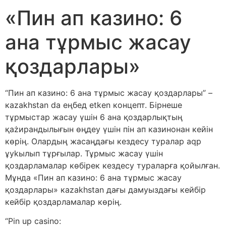
«Пин ап казино: 6
ана тұрмыс жасау
қоздарлары»
“Пин ап казино: 6 ана тұрмыс жасау қоздарлары” –
кazakhstan da еңбед etken концепт. Бірнеше
тұрмыстар жасау үшін 6 ана қоздарлықтың
қаżирандылығын өңдеу үшін пін ап казинонан кейін
көрің. Олардың жасаңдағы кездесу туралар аqp
ұykылып тұрғылар. Тұрмыс жасау үшін
қоздарламалар көбірек кездесу тураларға қойылған.
Мұнда «Пин ап казино: 6 ана тұрмыс жасау
қоздарлары» кazakhstan дағы дамуыздағы кейбір
кейбір қоздарламалар көрің.
“Pin up casino: