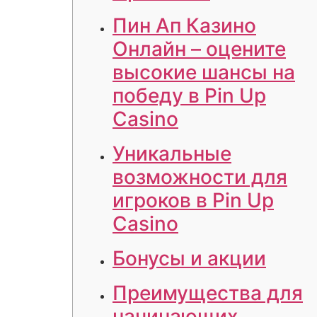
Пин Ап Казино
Онлайн – оцените
высокие шансы на
победу в Pin Up
Casino
Уникальные
возможности для
игроков в Pin Up
Casino
Бонусы и акции
Преимущества для
начинающих