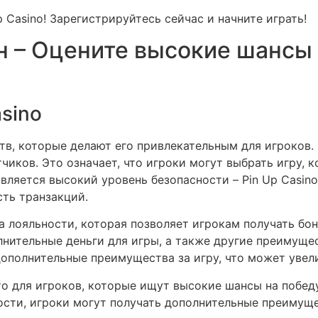
 Casino! Зарегистрируйтесь сейчас и начните играть!
 – Оцените высокие шансы н
sino
тв, которые делают его привлекательным для игроков
чиков. Это означает, что игроки могут выбрать игру, к
ляется высокий уровень безопасности – Pin Up Casin
ть транзакций.
лояльности, которая позволяет игрокам получать бон
лнительные деньги для игры, а также другие преимущест
дополнительные преимущества за игру, что может увел
есто для игроков, которые ищут высокие шансы на побе
сти, игроки могут получать дополнительные преимуще