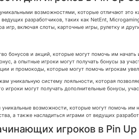
я уникальными возможностями, которые отличают это ка
ведущих разработчиков, таких как NetEnt, Microgaming 
а игр, включая слоты, карточные игры, рулетку и други
тво бонусов и акций, которые могут помочь им начать
нус, а опытные игроки могут получать бонусы за участ
кции и промокоды, которые могут помочь игрокам уве
рокам уникальную систему лояльности, которая позволя
что игроки могут получать дополнительные бонусы, уча
ам уникальные возможности, которые могут помочь им 
тва, а также насладиться играми от ведущих разработ
чинающих игроков в Pin Up