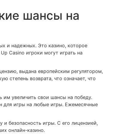
кие шансы на
ых и надежных. Это казино, которое
 Up Casino игроки могут играть на
ицензию, выдана европейским регулятором,
ую степень возврата, что означает, что
ь им увеличить свои шансы на победу.
н для игры на любые игры. Ежемесячные
у и безопасность игры. С его лицензией,
ших онлайн-казино.