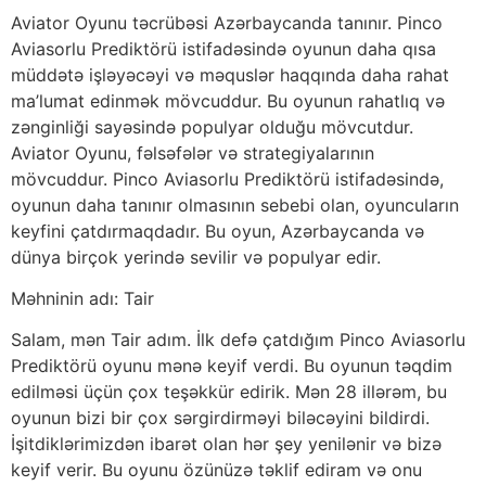
Aviator Oyunu təcrübəsi Azərbaycanda tanınır. Pinco
Aviasorlu Prediktörü istifadəsində oyunun daha qısa
müddətə işləyəcəyi və məquslər haqqında daha rahat
ma’lumat edinmək mövcuddur. Bu oyunun rahatlıq və
zənginliği sayəsində populyar olduğu mövcutdur.
Aviator Oyunu, fəlsəfələr və strategiyalarının
mövcuddur. Pinco Aviasorlu Prediktörü istifadəsində,
oyunun daha tanınır olmasının sebebi olan, oyuncuların
keyfini çatdırmaqdadır. Bu oyun, Azərbaycanda və
dünya birçok yerində sevilir və populyar edir.
Məhninin adı: Tair
Salam, mən Tair adım. İlk defə çatdığım Pinco Aviasorlu
Prediktörü oyunu mənə keyif verdi. Bu oyunun təqdim
edilməsi üçün çox teşəkkür edirik. Mən 28 illərəm, bu
oyunun bizi bir çox sərgirdirməyi biləcəyini bildirdi.
İşitdiklərimizdən ibarət olan hər şey yenilənir və bizə
keyif verir. Bu oyunu özünüzə təklif ediram və onu