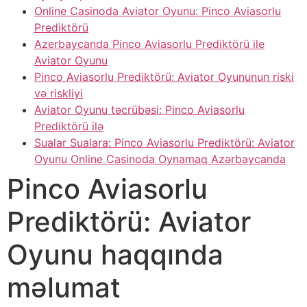
Online Casinoda Aviator Oyunu: Pinco Aviasorlu
Prediktörü
Azerbaycanda Pinco Aviasorlu Prediktörü ile
Aviator Oyunu
Pinco Aviasorlu Prediktörü: Aviator Oyununun riski
və riskliyi
Aviator Oyunu təcrübəsi: Pinco Aviasorlu
Prediktörü ilə
Sualar Sualara: Pinco Aviasorlu Prediktörü: Aviator
Oyunu Online Casinoda Oynamaq Azərbaycanda
Pinco Aviasorlu
Prediktörü: Aviator
Oyunu haqqında
məlumat