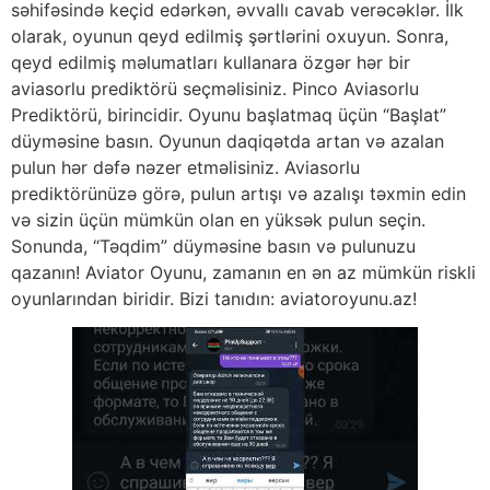
səhifəsində keçid edərkən, əvvallı cavab verəcəklər. İlk
olarak, oyunun qeyd edilmiş şərtlərini oxuyun. Sonra,
qeyd edilmiş məlumatları kullanara özgər hər bir
aviasorlu prediktörü seçməlisiniz. Pinco Aviasorlu
Prediktörü, birincidir. Oyunu başlatmaq üçün “Başlat”
düyməsine basın. Oyunun daqiqətda artan və azalan
pulun hər dəfə nəzer etməlisiniz. Aviasorlu
prediktörünüzə görə, pulun artışı və azalışı təxmin edin
və sizin üçün mümkün olan en yüksək pulun seçin.
Sonunda, “Təqdim” düyməsine basın və pulunuzu
qazanın! Aviator Oyunu, zamanın en ən az mümkün riskli
oyunlarından biridir. Bizi tanıdın: aviatoroyunu.az!