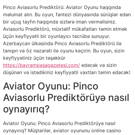
Pinco Aviasorlu Prediktörü: Aviator Oyunu haqqında
məlumat alın. Bu oyun, fantezi dünyasında sürüşlər edən
bir uçuş tayfın haqqında sizlərə iman verməlisiniz.
Aviasorlu Prediktörü, müxtəlif mükafatları təmin etmək
üçün keyfiyyətli bir oyunlayıcı təcrübə sunuyur.
Azerbaycan ülkəsində Pinco Aviasorlu Prediktörü ilə
tanışın və öz nəzarəti ilə oyunu keçirin. Bu oyun, sizin
keyfiyyətiniz üçün təşəkkür
https://bayrampasagazetesi.com/
edəcək və sizin
düşünən və istədikiniz keyfiyyətli vaxtları təmin edəcək!
Aviator Oyunu: Pinco
Aviasorlu Prediktörüyə nasıl
oynayırıq?
Aviator Oyunu: Pinco Aviasorlu Prediktörüyə nasıl
oynayırıq? Müştərilər, aviator oyununu online casino