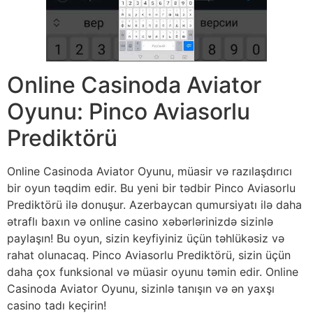
Online Casinoda Aviator
Oyunu: Pinco Aviasorlu
Prediktörü
Online Casinoda Aviator Oyunu, müasir və razılaşdırıcı
bir oyun təqdim edir. Bu yeni bir tədbir Pinco Aviasorlu
Prediktörü ilə donuşur. Azerbaycan qumursiyatı ilə daha
ətraflı baxın və online casino xəbərlərinizdə sizinlə
paylaşın! Bu oyun, sizin keyfiyiniz üçün təhlükəsiz və
rahat olunacaq. Pinco Aviasorlu Prediktörü, sizin üçün
daha çox funksional və müasir oyunu təmin edir. Online
Casinoda Aviator Oyunu, sizinlə tanışın və ən yaxşı
casino tadı keçirin!