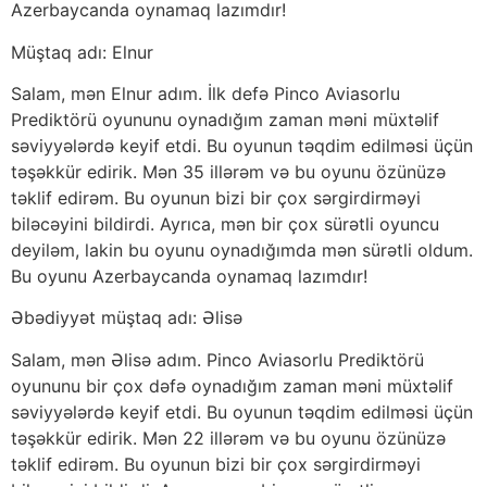
Azerbaycanda oynamaq lazımdır!
Müştaq adı: Elnur
Salam, mən Elnur adım. İlk defə Pinco Aviasorlu
Prediktörü oyununu oynadığım zaman məni müxtəlif
səviyyələrdə keyif etdi. Bu oyunun təqdim edilməsi üçün
təşəkkür edirik. Mən 35 illərəm və bu oyunu özünüzə
təklif edirəm. Bu oyunun bizi bir çox sərgirdirməyi
biləcəyini bildirdi. Ayrıca, mən bir çox sürətli oyuncu
deyiləm, lakin bu oyunu oynadığımda mən sürətli oldum.
Bu oyunu Azerbaycanda oynamaq lazımdır!
Əbədiyyət müştaq adı: Əlisə
Salam, mən Əlisə adım. Pinco Aviasorlu Prediktörü
oyununu bir çox dəfə oynadığım zaman məni müxtəlif
səviyyələrdə keyif etdi. Bu oyunun təqdim edilməsi üçün
təşəkkür edirik. Mən 22 illərəm və bu oyunu özünüzə
təklif edirəm. Bu oyunun bizi bir çox sərgirdirməyi