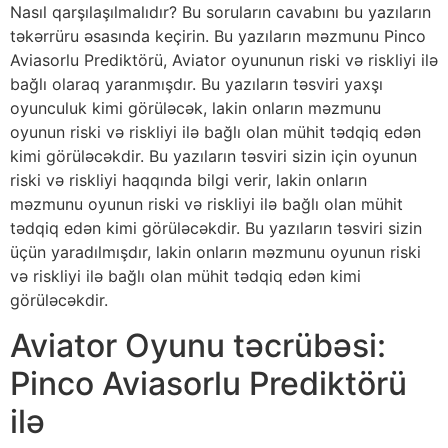
Nasıl qarşılaşılmalıdır? Bu soruların cavabını bu yazıların
təkərrüru əsasında keçirin. Bu yazıların məzmunu Pinco
Aviasorlu Prediktörü, Aviator oyununun riski və riskliyi ilə
bağlı olaraq yaranmışdır. Bu yazıların təsviri yaxşı
oyunculuk kimi görüləcək, lakin onların məzmunu
oyunun riski və riskliyi ilə bağlı olan mühit tədqiq edən
kimi görüləcəkdir. Bu yazıların təsviri sizin için oyunun
riski və riskliyi haqqında bilgi verir, lakin onların
məzmunu oyunun riski və riskliyi ilə bağlı olan mühit
tədqiq edən kimi görüləcəkdir. Bu yazıların təsviri sizin
üçün yaradılmışdır, lakin onların məzmunu oyunun riski
və riskliyi ilə bağlı olan mühit tədqiq edən kimi
görüləcəkdir.
Aviator Oyunu təcrübəsi:
Pinco Aviasorlu Prediktörü
ilə