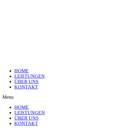
Skip
to
content
HOME
LEISTUNGEN
ÜBER UNS
KONTAKT
Menu
HOME
LEISTUNGEN
ÜBER UNS
KONTAKT