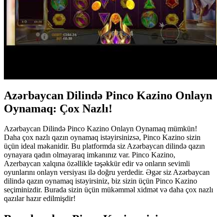
Azərbaycan Dilində Pinco Kazino Onlayn
Oynamaq: Çox Nazlı!
Azərbaycan Dilində Pinco Kazino Onlayn Oynamaq mümkün!
Daha çox nazlı qazın oynamaq istəyirsinizsə, Pinco Kazino sizin
üçün ideal məkanidir. Bu platformda siz Azərbaycan dilində qazın
oynayara qadın olmayaraq imkanınız var. Pinco Kazino,
Azerbaycan xalqına özəllikle təşəkkür edir və onların sevimli
oyunlarını onlayn versiyası ilə doğru yerdedir. Əgər siz Azərbaycan
dilində qazın oynamaq istəyirsiniz, biz sizin üçün Pinco Kazino
seçiminizdir. Burada sizin üçün mükəmməl xidmət və daha çox nazlı
qazılar hazır edilmişdir!