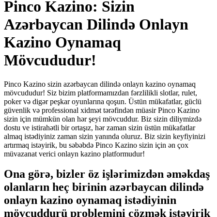
Pinco Kazino: Sizin
Azərbaycan Dilində Onlayn
Kazino Oynamaq
Mövcududur!
Pinco Kazino sizin azərbaycan dilində onlayn kazino oynamaq
mövcududur! Siz bizim platformamızdan fərzlilikli slotlar, rulet,
poker və digər peşkar oyunlarına qoşun. Üstün mükafatlar, güclü
güvenlik və professional xidmət tərəfindən müasir Pinco Kazino
sizin için mümkün olan hər şeyi mövcuddur. Biz sizin diliymizdə
dostu ve istirahətli bir ortaşız, hər zaman sizin üstün mükafatlar
almaq istədiyiniz zaman sizin yanında oluruz. Biz sizin keyfiyinizi
artırmaq istəyirik, bu səbəbdə Pinco Kazino sizin için ən çox
müvazanat verici onlayn kazino platformudur!
Ona görə, bizler öz işlərimizdən əməkdaş
olanların heç birinin azərbaycan dilində
onlayn kazino oynamaq istədiyinin
mövcuddurü problemini çözmək istəyirik