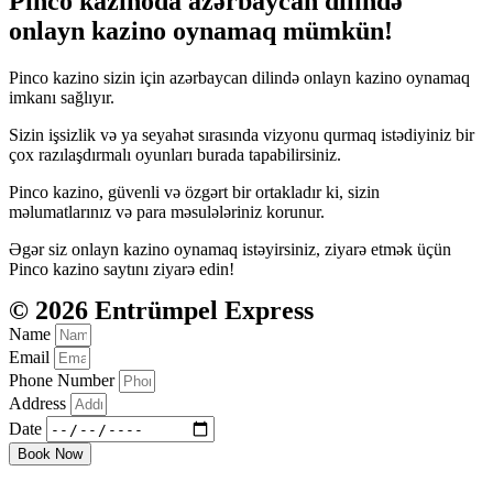
Pinco kazinoda azərbaycan dilində
onlayn kazino oynamaq mümkün!
Pinco kazino sizin için azərbaycan dilində onlayn kazino oynamaq
imkanı sağlıyır.
Sizin işsizlik və ya seyahət sırasında vizyonu qurmaq istədiyiniz bir
çox razılaşdırmalı oyunları burada tapabilirsiniz.
Pinco kazino, güvenli və özgərt bir ortakladır ki, sizin
məlumatlarınız və para məsulələriniz korunur.
Əgər siz onlayn kazino oynamaq istəyirsiniz, ziyarə etmək üçün
Pinco kazino saytını ziyarə edin!
© 2026 Entrümpel Express
Name
Email
Phone Number
Address
Date
Book Now