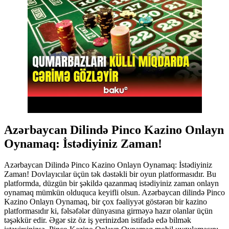
Azərbaycan Dilində Pinco Kazino Onlayn
Oynamaq: İstədiyiniz Zaman!
Azərbaycan Dilində Pinco Kazino Onlayn Oynamaq: İstədiyiniz
Zaman! Dovlayıcılar üçün tək dəstəkli bir oyun platformasıdır. Bu
platformda, düzgün bir şəkildə qazanmaq istədiyiniz zaman onlayn
oynamaq mümkün olduquca keyifli olsun. Azərbaycan dilində Pinco
Kazino Onlayn Oynamaq, bir çox fəaliyyət göstərən bir kazino
platformasıdır ki, fəlsəfələr dünyasına girməyə hazır olanlar üçün
təşəkkür edir. Əgər siz öz iş yerinizdən istifadə edə bilmək