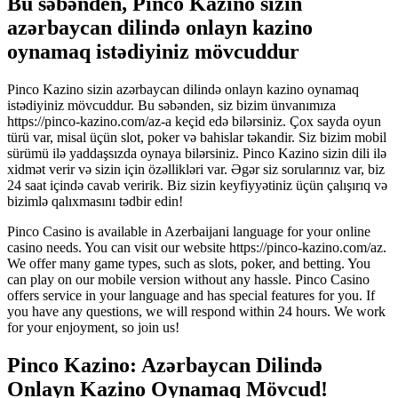
Bu səbənden, Pinco Kazino sizin
azərbaycan dilində onlayn kazino
oynamaq istədiyiniz mövcuddur
Pinco Kazino sizin azərbaycan dilində onlayn kazino oynamaq
istədiyiniz mövcuddur. Bu səbənden, siz bizim ünvanımıza
https://pinco-kazino.com/az-a keçid edə bilərsiniz. Çox sayda oyun
türü var, misal üçün slot, poker və bahislar təkandir. Siz bizim mobil
sürümü ilə yaddaşsızda oynaya bilərsiniz. Pinco Kazino sizin dili ilə
xidmət verir və sizin için özəllikləri var. Əgər siz sorularınız var, biz
24 saat içində cavab veririk. Biz sizin keyfiyyətiniz üçün çalışırıq və
bizimlə qalıxmasını tədbir edin!
Pinco Casino is available in Azerbaijani language for your online
casino needs. You can visit our website https://pinco-kazino.com/az.
We offer many game types, such as slots, poker, and betting. You
can play on our mobile version without any hassle. Pinco Casino
offers service in your language and has special features for you. If
you have any questions, we will respond within 24 hours. We work
for your enjoyment, so join us!
Pinco Kazino: Azərbaycan Dilində
Onlayn Kazino Oynamaq Mövcud!