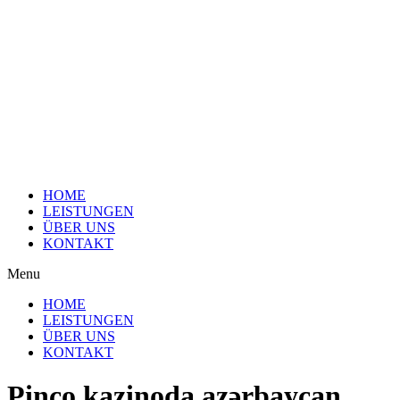
HOME
LEISTUNGEN
ÜBER UNS
KONTAKT
Menu
HOME
LEISTUNGEN
ÜBER UNS
KONTAKT
Pinco kazinoda azərbaycan