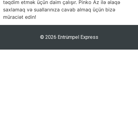
təqdim etmək üçün daim çalışır. Pinko Az ilə əlaqə
saxlamaq və suallarınıza cavab almaq üçün bizə
müraciət edin!
© 2026 Entrümpel Express