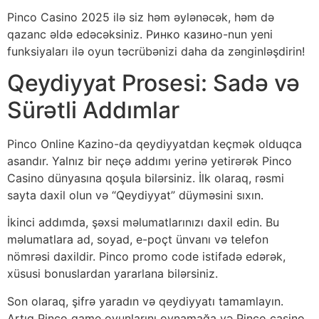
Pinco Casino 2025 ilə siz həm əylənəcək, həm də
qazanc əldə edəcəksiniz. Pинко казино-nun yeni
funksiyaları ilə oyun təcrübənizi daha da zənginləşdirin!
Qeydiyyat Prosesi: Sadə və
Sürətli Addımlar
Pinco Online Kazino-da qeydiyyatdan keçmək olduqca
asandır. Yalnız bir neçə addımı yerinə yetirərək Pinco
Casino dünyasına qoşula bilərsiniz. İlk olaraq, rəsmi
sayta daxil olun və “Qeydiyyat” düyməsini sıxın.
İkinci addımda, şəxsi məlumatlarınızı daxil edin. Bu
məlumatlara ad, soyad, e-poçt ünvanı və telefon
nömrəsi daxildir. Pinco promo code istifadə edərək,
xüsusi bonuslardan yararlana bilərsiniz.
Son olaraq, şifrə yaradın və qeydiyyatı tamamlayın.
Artıq Pinco game oyunlarını oynamağa və Pinco casino