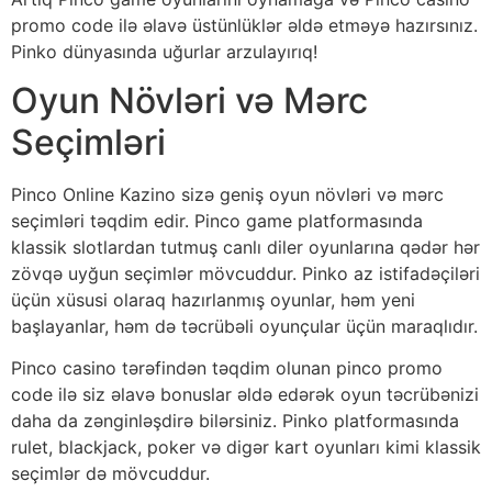
promo code ilə əlavə üstünlüklər əldə etməyə hazırsınız.
Pinko dünyasında uğurlar arzulayırıq!
Oyun Növləri və Mərc
Seçimləri
Pinco Online Kazino sizə geniş oyun növləri və mərc
seçimləri təqdim edir. Pinco game platformasında
klassik slotlardan tutmuş canlı diler oyunlarına qədər hər
zövqə uyğun seçimlər mövcuddur. Pinko az istifadəçiləri
üçün xüsusi olaraq hazırlanmış oyunlar, həm yeni
başlayanlar, həm də təcrübəli oyunçular üçün maraqlıdır.
Pinco casino tərəfindən təqdim olunan pinco promo
code ilə siz əlavə bonuslar əldə edərək oyun təcrübənizi
daha da zənginləşdirə bilərsiniz. Pinko platformasında
rulet, blackjack, poker və digər kart oyunları kimi klassik
seçimlər də mövcuddur.