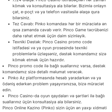
kömək və konsultasiya ala bilərlər. Bizimlə onlayn
çat, e-poçt və ya telefon vasitəsilə əlaqə qura
bilərsiniz.
Tez Cavab: Pinko komandası hər bir müraciətə ən
qısa zamanda cavab verir. Pinco Game təcrübənizi
daha rahat etmək üçün daim sizinləyik.
Texniki Dəstək: Pinco Casino promo code
istifadəsi və ya oyun prosesində texniki
problemlərlə üzləşsəniz, dəstək komandamız sizə
kömək etmək üçün hazırdır.
Pinco promo code ilə bağlı suallarınız varsa, dəstək
komandamız sizə detallı məlumat verəcək.
Pinko Az platformasında hesab yaradarkən və ya
ödəniş edərkən problem yaşayırsınızsa, bizə müraciət
edin.
Pinco Casino-da oyun qaydaları və şərtləri ilə bağlı
suallarınız üçün konsultasiya ala bilərsiniz.
Pinco Online Kazino (Pinko) sizin üçün ən yaxşı xidməti