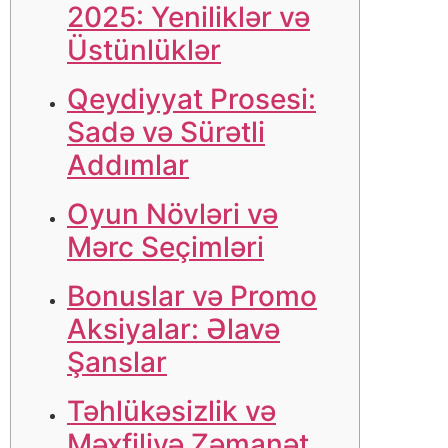
2025: Yeniliklər və
Üstünlüklər
Qeydiyyat Prosesi:
Sadə və Sürətli
Addımlar
Oyun Növləri və
Mərc Seçimləri
Bonuslar və Promo
Aksiyalar: Əlavə
Şanslar
Təhlükəsizlik və
Məxfiliyə Zəmanət