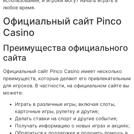
использовании, и игроки могут начать играть в
любое время.
Официальный сайт Pinco
Casino
Преимущества официального
сайта
Официальный сайт Pinco Casino имеет несколько
преимуществ, которые делают его привлекательным
для игроков. В частности, на официальном сайте вы
можете:
Играть в различные игры, включая слоты,
карточные игры, рулетку и другие;
Делать ставки на спорт и другие события;
Получать информацию о новых играх и акциях;
Обратиться к поддержке и получить помощь в