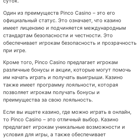
суток.
Один из преимуществ Pinco Casino – это его
официальный статус. Это означает, что казино
имеет лицензию и подчиняется международным
стандартам безопасности и честности. Это
обеспечивает игрокам безопасность и прозрачность
при игре.
Кроме того, Pinco Casino предлагает игрокам
различные бонусы и акции, которые могут помочь
им начать играть и получать выигрыши. Казино
также имеет программу лояльности, которая
позволяет игрокам получать бонусы и
преимущества за свою лояльность.
Если вы ищете казино, где можно играть в онлайн,
то Pinco Casino – это отличный выбор. Казино
предлагает игрокам уникальные возможности и
условия для игры, а также обеспечивает