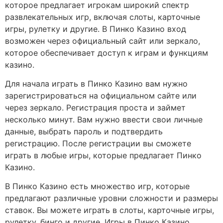
которое предлагает игрокам широкий спектр
развлекательных игр, включая слоты, карточные
игры, рулетку и другие. В Пинко Казино вход
возможен через официальный сайт или зеркало,
которое обеспечивает доступ к играм и функциям
казино.
Для начала играть в Пинко Казино вам нужно
зарегистрироваться на официальном сайте или
через зеркало. Регистрация проста и займет
несколько минут. Вам нужно ввести свои личные
данные, выбрать пароль и подтвердить
регистрацию. После регистрации вы сможете
играть в любые игры, которые предлагает Пинко
Казино.
В Пинко Казино есть множество игр, которые
предлагают различные уровни сложности и размеры
ставок. Вы можете играть в слоты, карточные игры,
рулетку, бинго и другие. Игры в Пинко Казино