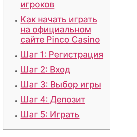
игроков
Как начать играть
на официальном
сайте Pinco Casino
Шаг 1: Регистрация
Шаг 2: Вход
Шаг 3: Выбор игры
Шаг 4: Депозит
Шаг 5: Играть