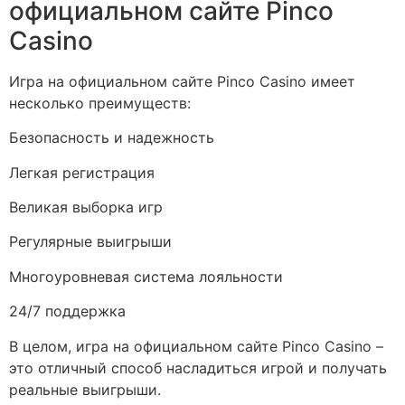
официальном сайте Pinco
Casino
Игра на официальном сайте Pinco Casino имеет
несколько преимуществ:
Безопасность и надежность
Легкая регистрация
Великая выборка игр
Регулярные выигрыши
Многоуровневая система лояльности
24/7 поддержка
В целом, игра на официальном сайте Pinco Casino –
это отличный способ насладиться игрой и получать
реальные выигрыши.