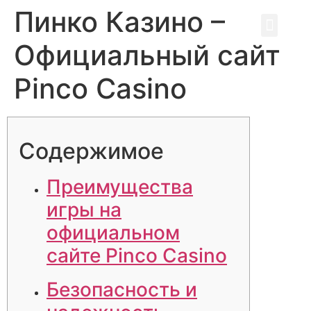
Пинко Казино –
Официальный сайт
Pinco Casino
Содержимое
Преимущества
игры на
официальном
сайте Pinco Casino
Безопасность и