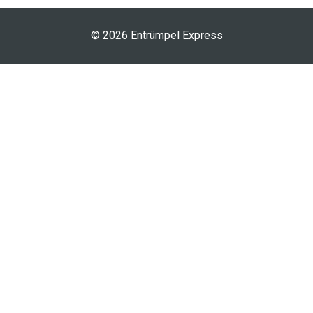
© 2026 Entrümpel Express