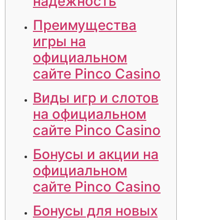
надежность
Преимущества
игры на
официальном
сайте Pinco Casino
Виды игр и слотов
на официальном
сайте Pinco Casino
Бонусы и акции на
официальном
сайте Pinco Casino
Бонусы для новых