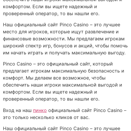
комфортом. Если вы ищете надежный и
проверенный оператор, то вы нашли его.
Наш официальный сайт Pinco Casino – это лучшее
место для игроков, которые ищут развлечение и
финансовые возможности. Мы предлагаем игрокам
широкий спектр игр, бонусов и акций, чтобы помочь
им начать играть и получать максимальную выгоду.
Pinco Casino – это официальный сайт, который
предлагает игрокам максимальную безопасность и
комфорт. Мы делаем все возможное, чтобы
обеспечить наши игроки максимальной выгодой и
комфортом. Если вы ищете надежный и
проверенный оператор, то вы нашли его.
Вход на наш
пинко
официальный сайт Pinco Casino –
это только несколько кликов от вас.
Наш официальный сайт Pinco Casino – это лучшее