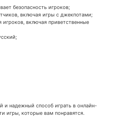
вает безопасность игроков;
тчиков, включая игры с джекпотами;
я игроков, включая приветственные
усский;
й и надежный способ играть в онлайн-
ти игры, которые вам понравятся.