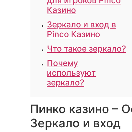
для игроков Pinco
Казино
Зеркало и вход в
Pinco Казино
Что такое зеркало?
Почему
используют
зеркало?
Пинко казино – О
Зеркало и вход