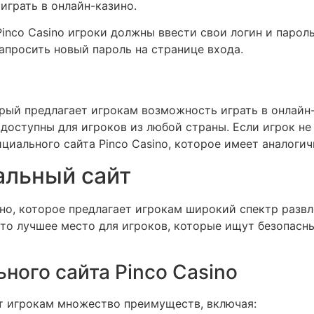
играть в онлайн-казино.
Pinco Casino игроки должны ввести свои логин и парол
запросить новый пароль на странице входа.
орый предлагает игрокам возможность играть в онлайн-
 доступны для игроков из любой страны. Если игрок н
циального сайта Pinco Casino, которое имеет аналоги
альный сайт
зино, которое предлагает игрокам широкий спектр разв
 это лучшее место для игроков, которые ищут безопасн
ого сайта Pinco Casino
ет игрокам множество преимуществ, включая: