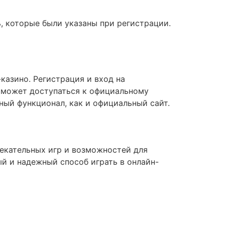
ь, которые были указаны при регистрации.
казино. Регистрация и вход на
е может доступаться к официальному
чный функционал, как и официальный сайт.
лекательных игр и возможностей для
ый и надежный способ играть в онлайн-