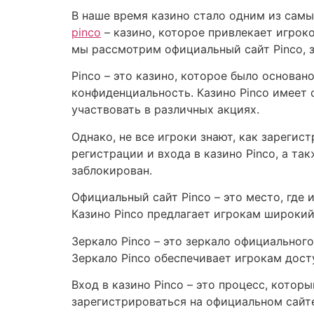
В наше время казино стало одним из самы
pinco
– казино, которое привлекает игрок
мы рассмотрим официальный сайт Pinco, з
Pinco – это казино, которое было основа
конфиденциальность. Казино Pinco имеет 
участвовать в различных акциях.
Однако, не все игроки знают, как зарегис
регистрации и входа в казино Pinco, а та
заблокирован.
Официальный сайт Pinco – это место, где 
Казино Pinco предлагает игрокам широкий
Зеркало Pinco – это зеркало официального
Зеркало Pinco обеспечивает игрокам дост
Вход в казино Pinco – это процесс, котор
зарегистрироваться на официальном сайт