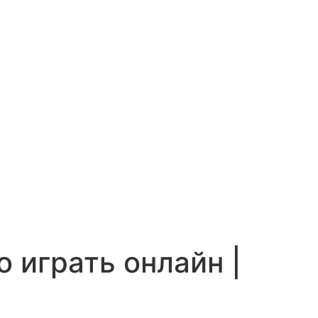
 играть онлайн |