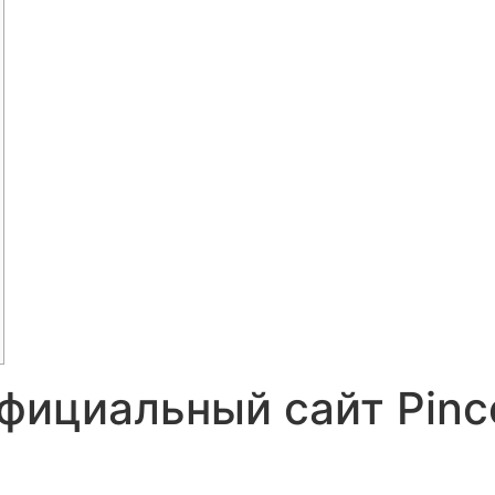
фициальный сайт Pinco