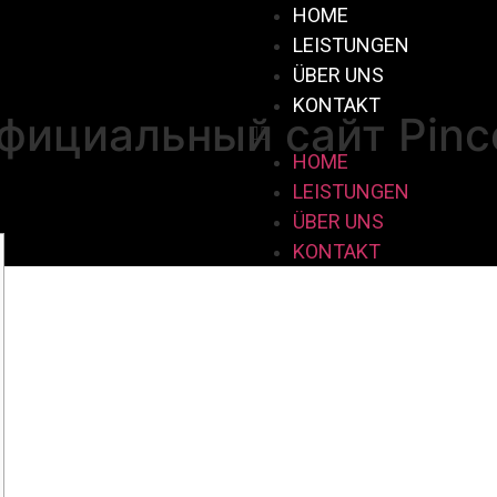
HOME
LEISTUNGEN
ÜBER UNS
KONTAKT
фициальный сайт Pinco
HOME
LEISTUNGEN
ÜBER UNS
KONTAKT