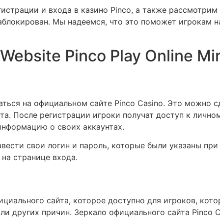
истрации и входа в казино Pinco, а также рассмотрим
аблокирован. Мы надеемся, что это поможет игрокам на
l Website Pinco Play Online Mi
ться на официальном сайте Pinco Casino. Это можно с
та. После регистрации игроки получат доступ к личном
информацию о своих аккаунтах.
ввести свои логин и пароль, которые были указаны при
 на странице входа.
фициального сайта, которое доступно для игроков, кот
или других причин. Зеркало официального сайта Pinco 