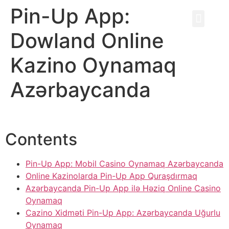
Pin-Up App:
Dowland Online
Kazino Oynamaq
Azərbaycanda
Contents
Pin-Up App: Mobil Casino Oynamaq Azərbaycanda
Online Kazinolarda Pin-Up App Quraşdırmaq
Azərbaycanda Pin-Up App ilə Həziq Online Casino
Oynamaq
Cazino Xidməti Pin-Up App: Azərbaycanda Uğurlu
Oynamaq