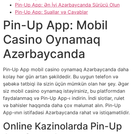
Pin-Up App: Ən İyi Azərbaycanda Sürücü Olun
Pin-Up App: Suallar və Cavablar
Pin-Up App: Mobil
Casino Oynamaq
Azərbaycanda
Pin-Up App mobil casino oynamaq Azərbaycanda daha
kolay hər gün artan şəkildedir. Bu uygun telefon və
şəbəkə tətbiqi ilə sizin üçün mümkün olan hər şey. Əgər
siz mobil casino oynamaq istəyirsiniz, bu platformdan
faydalanmaq və Pin-Up App-ı indirin. İndi slotlar, rulet
və bahisler haqqında daha çox məlumat alın. Pin-Up
App-ının istifadəsi Azərbaycanda rahat və istiqamətlidir.
Online Kazinolarda Pin-Up