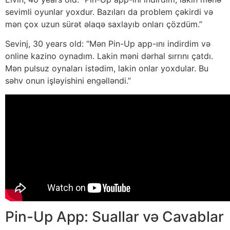
sevimli oyunlar yoxdur. Bazıları da problem çəkirdi və
mən çox uzun sürət əlaqə saxlayıb onları çözdüm.”
Sevinj, 30 years old: “Mən Pin-Up app-ını indirdim və
online kazino oynadım. Lakin məni dərhal sırrını çatdı.
Mən pulsuz oynaları istədim, lakin onlar yoxdular. Bu
səhv onun işləyishini engəlləndi.”
Pin-Up App: Suallar və Cavablar