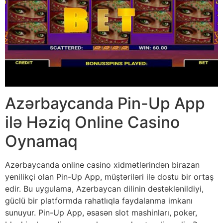
Azərbaycanda Pin-Up App
ilə Həziq Online Casino
Oynamaq
Azərbaycanda online casino xidmətlərindən birazan
yenilikçi olan Pin-Up App, müştəriləri ilə dostu bir ortaş
edir. Bu uygulama, Azerbaycan dilinin destəklənildiyi,
güclü bir platformda rahatlıqla faydalanma imkanı
sunuyur. Pin-Up App, əsasən slot mashinları, poker,