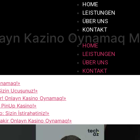
HOME
LEISTUNGEN
ÜBER UNS
KONTAKT
nlayn Kazino Oynamaq 
HOME
LEISTUNGEN
ÜBER UNS
KONTAKT
ynamaq!»
izin Uçuşunuz!»
ər! Onlayn Kasino Oynamaq!»
: PinUp Kasino!»
Sizin İstirahətiniz!»
akir Onlayn Kasino Oynamaq!»