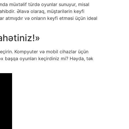
nda müxtəlif türdə oyunlar sunuyur, misal
hibdir. Əlavə olaraq, müştərilərin keyfi
ar atmışdır və onların keyfi etməsi üçün ideal
ahətiniz!»
keçirin. Kompyuter və mobil cihazlar üçün
r çox başqa oyunları keçirdiniz mi? Həyda, tək