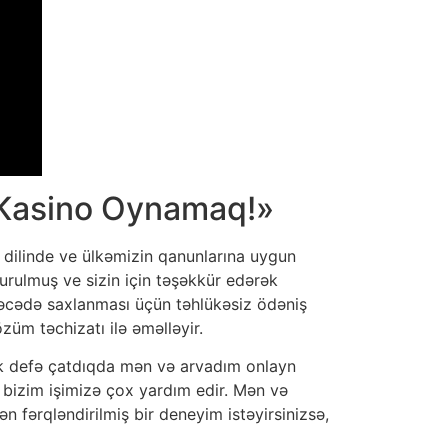
 Kasino Oynamaq!»
dilinde ve ülkəmizin qanunlarına uygun
ldurulmuş ve sizin için təşəkkür edərək
rəcədə saxlanması üçün təhlükəsiz ödəniş
züm təchizatı ilə əməlləyir.
lk defə çatdıqda mən və arvadım onlayn
 bizim işimizə çox yardım edir. Mən və
 fərqləndirilmiş bir deneyim istəyirsinizsə,