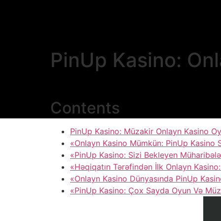
PinUp Kasino: O
Contents
PinUp Kasino: Müzakir Onlayn Kasino O
«Onlayn Kasino Mümkün: PinUp Kasino S
«PinUp Kasino: Sizi Bekleyen Müharibəl
«Həqiqatın Tərəfindən İlk Onlayn Kasino
«Onlayn Kasino Dünyasında PinUp Kasino: 
«PinUp Kasino: Çox Sayda Oyun Və Müz