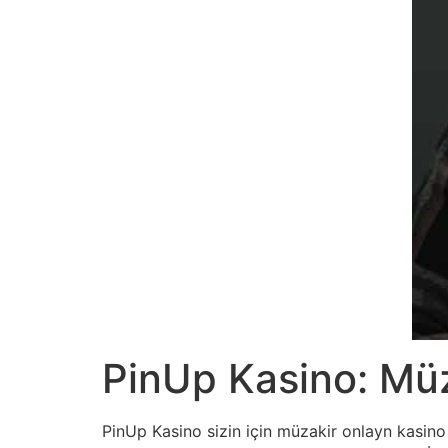
PinUp Kasino: Mü
PinUp Kasino sizin için müzakir onlayn kasino