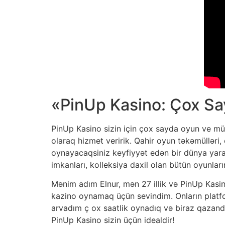
«PinUp Kasino: Çox S
PinUp Kasino sizin için çox sayda oyun ve mü
olaraq hizmet veririk. Qahir oyun təkəmülləri, 
oynayacaqsiniz keyfiyyət edən bir dünya yara
imkanları, kolleksiya daxil olan bütün oyunlar
Mənim adım Elnur, mən 27 illik və PinUp Kas
kazino oynamaq üçün sevindim. Onların platfo
arvadım ç ox saatlik oynadıq və biraz qazandı
PinUp Kasino sizin üçün idealdir!