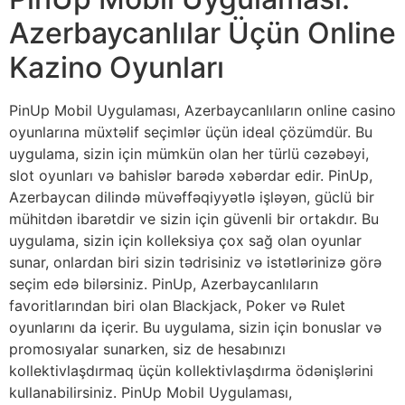
Azerbaycanlılar Üçün Online
Kazino Oyunları
PinUp Mobil Uygulaması, Azerbaycanlıların online casino
oyunlarına müxtəlif seçimlər üçün ideal çözümdür. Bu
uygulama, sizin için mümkün olan her türlü cəzəbəyi,
slot oyunları və bahislər barədə xəbərdar edir. PinUp,
Azerbaycan dilində müvəffəqiyyətlə işləyən, güclü bir
mühitdən ibarətdir ve sizin için güvenli bir ortakdır. Bu
uygulama, sizin için kolleksiya çox sağ olan oyunlar
sunar, onlardan biri sizin tədrisiniz və istətlərinizə görə
seçim edə bilərsiniz. PinUp, Azerbaycanlıların
favoritlarından biri olan Blackjack, Poker və Rulet
oyunlarını da içerir. Bu uygulama, sizin için bonuslar və
promosıyalar sunarken, siz de hesabınızı
kollektivlaşdırmaq üçün kollektivlaşdırma ödənişlərini
kullanabilirsiniz. PinUp Mobil Uygulaması,