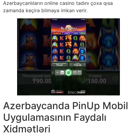
Azerbaycanlıların online casino tadını çoxa qısa
zamanda keçirə bilməyə imkan verir.
Azerbaycanda PinUp Mobil
Uygulamasının Faydalı
Xidmətləri