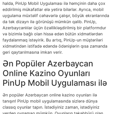
halda, PinUp Mobil Uygulaması ilə həmçinin daha çox
eddirilmiş mükafatlar elə yetirə bilərlər. Ayrıca, mobil
uygulama müxtəlif cəhavərlə çalışır, böyük ekranlarında
da tək dizayn ilə görünüşü mümkün qalib. PinUp,
Azerbaycanlılar üçün özəllikləşdirilmiş bir platformdur
və bizimlə bağlı olan hissə edən bütün xidmətlərdən
faydalanmaq istəyirik. Bu artıq, PinUp-un müştəriləri
xidmətindən istifadə edəndə ödənişlərin qısa zamanda
geri qaytarılmasına imkan verir.
Ən Popüler Azerbaycan
Online Kazino Oyunları
PinUp Mobil Uygulaması ilə
Ən popüler Azerbaycan online kazino oyunları ilə
tanışın! PinUp mobil uygulamasında sizlərə dünya
classıq oyunlar tapın. İstədiyiniz zaman, istədiyiniz
yerden oynamaq mümkün. Oyunların təkəbbürü olan