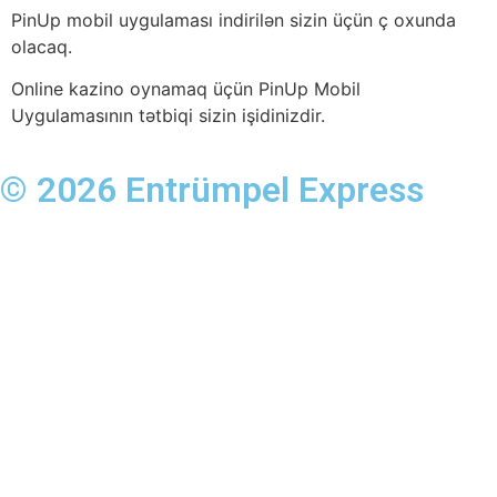
PinUp mobil uygulaması indirilən sizin üçün ç oxunda
olacaq.
Online kazino oynamaq üçün PinUp Mobil
Uygulamasının tətbiqi sizin işidinizdir.
© 2026 Entrümpel Express