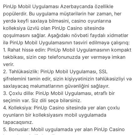
PinUp Mobil Uygulaması Azerbaycanda özellikle
popülerdir. Bu uygulama müştərilərin hər zaman, her
yerdə keyfi saxlaya bilməsini, casino oyunlarına
kolleksiya üzvlü olan PinUp Casino sitesində
qoşulmasını sağlar. Aşağıdakı növbəti faydalı xidmətlər
ilə PinUp Mobil Uygulamasının təsviri edilməyə çalışırıq:
1. Rahat hissə edin: PinUp Mobil Uygulamasının kompakt
təkbikası, sizin cep telefonunuzda yer verməyə imkan
verir.
2. Təhlükəsizlik: PinUp Mobil Uygulaması, SSL
şifrelemini təmin edir, sizin kişiyyətinizin təhlükəsizliyi və
saxlayacaq məlumatlarının güvənliğini sağlayır.
3. Çoxlu dillə: PinUp Mobil Uygulaması, ətraflı bir
seçimin var. Siz dili seçə bilərsiniz.
4. Kolleksiya: PinUp Casino sitesində yer alan çoxlu
oyunların bir kolleksiyasını mobil uygulamada
tapacaqsınız.
5. Bonuslar: Mobil uygulamada yer alan PinUp Casino