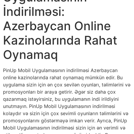
İndirilməsi:
Azerbaycan Online
Kazinolarında Rahat
Oynamaq
PinUp Mobil Uygulamasının indirilməsi Azerbaycan
online kazinolarında rahat oynamaq mümkün edir. Bu
uygulama sizin için ən çox sevilən oyunları, təlimlərini və
promosyonları bir araya getirir. Əgər siz daha çox
qazanmaq istəyirsiniz, bu uygulamanın indi irildiyini
unutmayın. PinUp Mobil Uygulamasının indirilməsi
kolaydır və sizin için çox sevimli oyunların təlimlərini və
promosyonlarını göstərməyə imkan verir. Ayrıca, PinUp
Mobil Uygulamasının indirilməsi sizin için ən verimli və