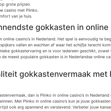
p grote prijzen.
ne casino met Plinko.
mfort van je huis.
nnendste gokkasten in online 
 online casino’s in Nederland. Het spel is eenvoudig te beg
 spijkers vallen en wachten af waar het schijfje terecht kom
 unieke gokkastervaring en is voor iedereen geschikt, zowel
 de meest populaire gokkasten is in Nederlandse online casi
liteit gokkastenvermaak met P
stenvermaak, dan is Plinko in online casino’s in Nederland
nnen. Met Plinko in online casino’s kun je jouw gokkasten
kertijd ook erg spannend en verslavend. Verbeter jouw kans