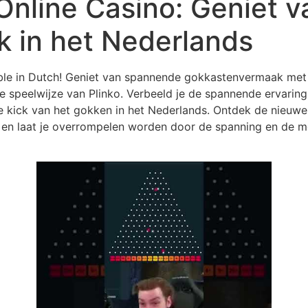
 Online Casino: Geniet
 in het Nederlands
able in Dutch! Geniet van spannende gokkastenvermaak met 
ge speelwijze van Plinko. Verbeeld je de spannende ervaring
de kick van het gokken in het Nederlands. Ontdek de nieuwe
ko en laat je overrompelen worden door de spanning en de 