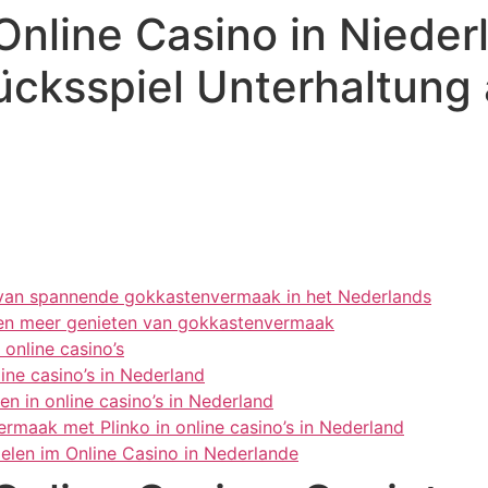
H
 Online Casino in Niede
cksspiel Unterhaltung 
t van spannende gokkastenvermaak in het Nederlands
n en meer genieten van gokkastenvermaak
online casino’s
ine casino’s in Nederland
n in online casino’s in Nederland
ermaak met Plinko in online casino’s in Nederland
ielen im Online Casino in Nederlande