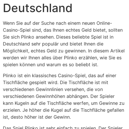
Deutschland
Wenn Sie auf der Suche nach einem neuen Online-
Casino-Spiel sind, das Ihnen echtes Geld bietet, sollten
Sie sich Plinko ansehen. Dieses beliebte Spiel ist in
Deutschland sehr populär und bietet Ihnen die
Möglichkeit, echtes Geld zu gewinnen. In diesem Artikel
werden wir Ihnen alles über Plinko erzählen, wie Sie es
spielen können und warum es so beliebt ist.
Plinko ist ein klassisches Casino-Spiel, das auf einer
Tischfläche gespielt wird. Die Tischfläche ist mit
verschiedenen Gewinnlinien versehen, die von
verschiedenen Gewinnhöhen abhängen. Der Spieler
kann Kugeln auf die Tischfläche werfen, um Gewinne zu
erzielen. Je höher die Kugel auf die Tischfläche gefallen
ist, desto höher ist der Gewinn.
Das Spiel Plinko ist sehr einfach zu spielen. Der Spieler