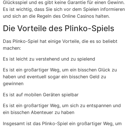
Glücksspiel und es gibt keine Garantie für einen Gewinn.
Es ist wichtig, dass Sie sich vor dem Spielen informieren
und sich an die Regeln des Online Casinos halten.
Die Vorteile des Plinko-Spiels
Das Plinko-Spiel hat einige Vorteile, die es so beliebt
machen:
Es ist leicht zu verstehend und zu spielend
Es ist ein großartiger Weg, um ein bisschen Glück zu
haben und eventuell sogar ein bisschen Geld zu
gewinnen
Es ist auf mobilen Geräten spielbar
Es ist ein großartiger Weg, um sich zu entspannen und
ein bisschen Abenteuer zu haben
Insgesamt ist das Plinko-Spiel ein großartiger Weg, um