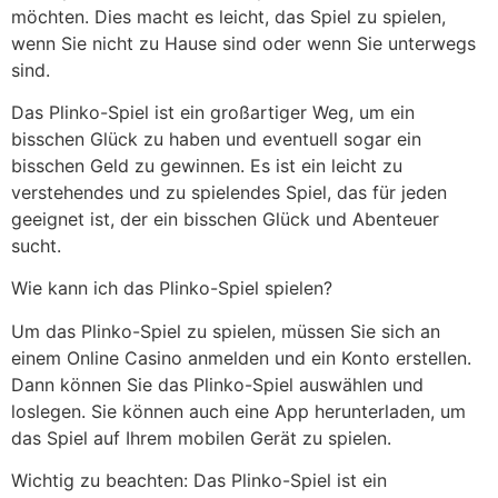
möchten. Dies macht es leicht, das Spiel zu spielen,
wenn Sie nicht zu Hause sind oder wenn Sie unterwegs
sind.
Das Plinko-Spiel ist ein großartiger Weg, um ein
bisschen Glück zu haben und eventuell sogar ein
bisschen Geld zu gewinnen. Es ist ein leicht zu
verstehendes und zu spielendes Spiel, das für jeden
geeignet ist, der ein bisschen Glück und Abenteuer
sucht.
Wie kann ich das Plinko-Spiel spielen?
Um das Plinko-Spiel zu spielen, müssen Sie sich an
einem Online Casino anmelden und ein Konto erstellen.
Dann können Sie das Plinko-Spiel auswählen und
loslegen. Sie können auch eine App herunterladen, um
das Spiel auf Ihrem mobilen Gerät zu spielen.
Wichtig zu beachten: Das Plinko-Spiel ist ein