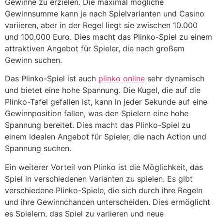
Gewinne zu erzielen. Die maximal mögliche
Gewinnsumme kann je nach Spielvarianten und Casino
variieren, aber in der Regel liegt sie zwischen 10.000
und 100.000 Euro. Dies macht das Plinko-Spiel zu einem
attraktiven Angebot für Spieler, die nach großem
Gewinn suchen.
Das Plinko-Spiel ist auch
plinko online
sehr dynamisch
und bietet eine hohe Spannung. Die Kugel, die auf die
Plinko-Tafel gefallen ist, kann in jeder Sekunde auf eine
Gewinnposition fallen, was den Spielern eine hohe
Spannung bereitet. Dies macht das Plinko-Spiel zu
einem idealen Angebot für Spieler, die nach Action und
Spannung suchen.
Ein weiterer Vorteil von Plinko ist die Möglichkeit, das
Spiel in verschiedenen Varianten zu spielen. Es gibt
verschiedene Plinko-Spiele, die sich durch ihre Regeln
und ihre Gewinnchancen unterscheiden. Dies ermöglicht
es Spielern, das Spiel zu variieren und neue