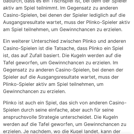
dadurch, dass es ein Tischspiel ist, bei dem der Spieler
aktiv am Spiel teilnimmt. Im Gegensatz zu anderen
Casino-Spielen, bei denen der Spieler lediglich auf die
Ausgangsresultate wartet, muss der Plinko-Spieler aktiv
am Spiel teilnehmen, um Gewinnchancen zu erzielen.
Ein weiterer Unterschied zwischen Plinko und anderen
Casino-Spielen ist die Tatsache, dass Plinko ein Spiel
ist, das auf Zufall basiert. Die Kugeln werden auf die
Tafel geworfen, um Gewinnchancen zu erzielen. Im
Gegensatz zu anderen Casino-Spielen, bei denen der
Spieler auf die Ausgangsresultate wartet, muss der
Plinko-Spieler aktiv am Spiel teilnehmen, um
Gewinnchancen zu erzielen.
Plinko ist auch ein Spiel, das sich von anderen Casino-
Spielen durch seine einfache, aber auch für seine
anspruchsvolle Strategie unterscheidet. Die Kugeln
werden auf die Tafel geworfen, um Gewinnchancen zu
erzielen. Je nachdem, wo die Kugel landet, kann der