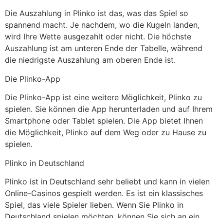
Die Auszahlung in Plinko ist das, was das Spiel so
spannend macht. Je nachdem, wo die Kugeln landen,
wird Ihre Wette ausgezahlt oder nicht. Die höchste
Auszahlung ist am unteren Ende der Tabelle, während
die niedrigste Auszahlung am oberen Ende ist.
Die Plinko-App
Die Plinko-App ist eine weitere Möglichkeit, Plinko zu
spielen. Sie können die App herunterladen und auf Ihrem
Smartphone oder Tablet spielen. Die App bietet Ihnen
die Möglichkeit, Plinko auf dem Weg oder zu Hause zu
spielen.
Plinko in Deutschland
Plinko ist in Deutschland sehr beliebt und kann in vielen
Online-Casinos gespielt werden. Es ist ein klassisches
Spiel, das viele Spieler lieben. Wenn Sie Plinko in
Deutschland spielen möchten, können Sie sich an ein