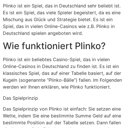
Plinko ist ein Spiel, das in Deutschland sehr beliebt ist.
Es ist ein Spiel, das viele Spieler begeistert, da es eine
Mischung aus Glück und Strategie bietet. Es ist ein
Spiel, das in vielen Online-Casinos wie z.B. Plinko in
Deutschland spielen angeboten wird.
Wie funktioniert Plinko?
Plinko ist ein beliebtes Casino-Spiel, das in vielen
Online-Casinos in Deutschland zu finden ist. Es ist ein
klassisches Spiel, das auf einer Tabelle basiert, auf der
Kugeln (sogenannte “Plinko-Bälle”) fallen. Im Folgenden
werden wir Ihnen erklären, wie Plinko funktioniert.
Das Spielprinzip
Das Spielprinzip von Plinko ist einfach: Sie setzen eine
Wette, indem Sie eine bestimmte Summe Geld auf eine
bestimmte Position auf der Tabelle setzen. Dann fallen