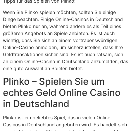
Tipps für das Spielen von Plinko:
Wenn Sie Plinko spielen möchten, sollten Sie einige
Dinge beachten. Einige Online-Casinos in Deutschland
bieten Plinko nur an, während andere es als Teil eines
größeren Angebots an Spiele anbieten. Es ist auch
wichtig, dass Sie sich an einem vertrauenswürdigen
Online-Casino anmelden, um sicherzustellen, dass Ihre
Geldtransaktionen sicher sind. Es ist auch ratsam, sich
an einem Online-Casino in Deutschland anzumelden, das
eine gute Auswahl an Spielen bietet.
Plinko – Spielen Sie um
echtes Geld Online Casino
in Deutschland
Plinko ist ein beliebtes Spiel, das in vielen Online
Casinos in Deutschland angeboten wird. Es handelt sich