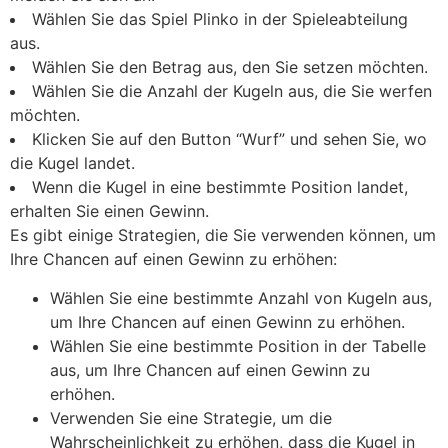
Wählen Sie das Spiel Plinko in der Spieleabteilung
aus.
Wählen Sie den Betrag aus, den Sie setzen möchten.
Wählen Sie die Anzahl der Kugeln aus, die Sie werfen
möchten.
Klicken Sie auf den Button “Wurf” und sehen Sie, wo
die Kugel landet.
Wenn die Kugel in eine bestimmte Position landet,
erhalten Sie einen Gewinn.
Es gibt einige Strategien, die Sie verwenden können, um
Ihre Chancen auf einen Gewinn zu erhöhen:
Wählen Sie eine bestimmte Anzahl von Kugeln aus,
um Ihre Chancen auf einen Gewinn zu erhöhen.
Wählen Sie eine bestimmte Position in der Tabelle
aus, um Ihre Chancen auf einen Gewinn zu
erhöhen.
Verwenden Sie eine Strategie, um die
Wahrscheinlichkeit zu erhöhen, dass die Kugel in