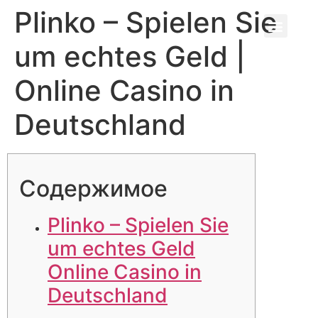
Plinko – Spielen Sie
um echtes Geld |
Online Casino in
Deutschland
Содержимое
Plinko – Spielen Sie
um echtes Geld
Online Casino in
Deutschland