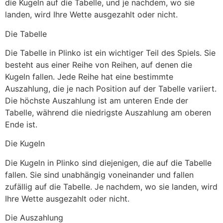
die Kugeln auf die Tabelle, und je nachdem, wo sie
landen, wird Ihre Wette ausgezahlt oder nicht.
Die Tabelle
Die Tabelle in Plinko ist ein wichtiger Teil des Spiels. Sie
besteht aus einer Reihe von Reihen, auf denen die
Kugeln fallen. Jede Reihe hat eine bestimmte
Auszahlung, die je nach Position auf der Tabelle variiert.
Die höchste Auszahlung ist am unteren Ende der
Tabelle, während die niedrigste Auszahlung am oberen
Ende ist.
Die Kugeln
Die Kugeln in Plinko sind diejenigen, die auf die Tabelle
fallen. Sie sind unabhängig voneinander und fallen
zufällig auf die Tabelle. Je nachdem, wo sie landen, wird
Ihre Wette ausgezahlt oder nicht.
Die Auszahlung