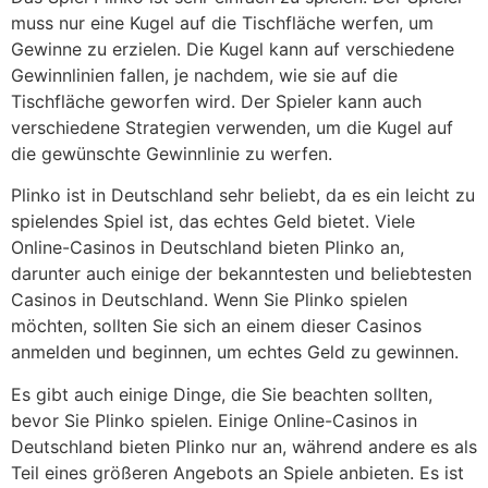
muss nur eine Kugel auf die Tischfläche werfen, um
Gewinne zu erzielen. Die Kugel kann auf verschiedene
Gewinnlinien fallen, je nachdem, wie sie auf die
Tischfläche geworfen wird. Der Spieler kann auch
verschiedene Strategien verwenden, um die Kugel auf
die gewünschte Gewinnlinie zu werfen.
Plinko ist in Deutschland sehr beliebt, da es ein leicht zu
spielendes Spiel ist, das echtes Geld bietet. Viele
Online-Casinos in Deutschland bieten Plinko an,
darunter auch einige der bekanntesten und beliebtesten
Casinos in Deutschland. Wenn Sie Plinko spielen
möchten, sollten Sie sich an einem dieser Casinos
anmelden und beginnen, um echtes Geld zu gewinnen.
Es gibt auch einige Dinge, die Sie beachten sollten,
bevor Sie Plinko spielen. Einige Online-Casinos in
Deutschland bieten Plinko nur an, während andere es als
Teil eines größeren Angebots an Spiele anbieten. Es ist