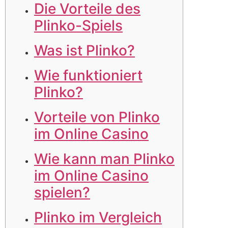
Die Vorteile des
Plinko-Spiels
Was ist Plinko?
Wie funktioniert
Plinko?
Vorteile von Plinko
im Online Casino
Wie kann man Plinko
im Online Casino
spielen?
Plinko im Vergleich