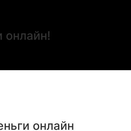
 онлайн!
еньги онлайн