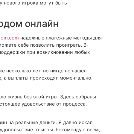
у нового игрока могут быть
ердом онлайн
dom.com
надежные платежные методы для
можете себе позволить проиграть. В-
у поддержки при возникновении любых
же несколько лет, но нигде не нашел
е, а выплаты происходят моментально.
вою жизнь без этой игры. Здесь собраны
стоящее удовольствие от процесса.
айн на реальные деньги. Я давно искал
удовольствие от игры. Рекомендую всем,