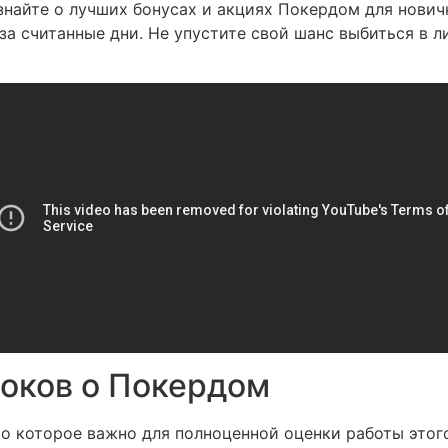
найте о лучших бонусах и акциях Покердом для нович
за считанные дни. Не упустите свой шанс выбиться в 
оков о Покердом
о которое важно для полноценной оценки работы этого