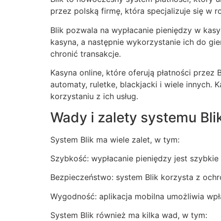
przez polską firmę, która specjalizuje się w 
Blik pozwala na wypłacanie pieniędzy w kasyn
kasyna, a następnie wykorzystanie ich do gi
chronić transakcje.
Kasyna online, które oferują płatności przez
automaty, ruletke, blackjacki i wiele innych
korzystaniu z ich usług.
Wady i zalety systemu Bli
System Blik ma wiele zalet, w tym:
Szybkość: wypłacanie pieniędzy jest szybkie
Bezpieczeństwo: system Blik korzysta z ochr
Wygodność: aplikacja mobilna umożliwia wpła
System Blik również ma kilka wad, w tym: