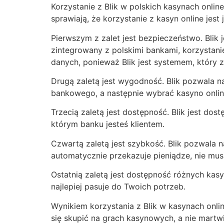
Korzystanie z Blik w polskich kasynach online
sprawiają, że korzystanie z kasyn online jest
Pierwszym z zalet jest bezpieczeństwo. Blik 
zintegrowany z polskimi bankami, korzystani
danych, ponieważ Blik jest systemem, który
Drugą zaletą jest wygodność. Blik pozwala n
bankowego, a następnie wybrać kasyno online
Trzecią zaletą jest dostępność. Blik jest do
którym banku jesteś klientem.
Czwartą zaletą jest szybkość. Blik pozwala n
automatycznie przekazuje pieniądze, nie mus
Ostatnią zaletą jest dostępność różnych kasy
najlepiej pasuje do Twoich potrzeb.
Wynikiem korzystania z Blik w kasynach onlin
się skupić na grach kasynowych, a nie martwić