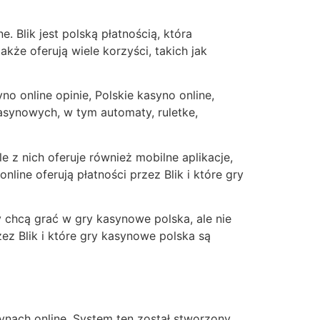
e. Blik jest polską płatnością, która
także oferują wiele korzyści, takich jak
yno online opinie, Polskie kasyno online,
kasynowych, w tym automaty, ruletke,
le z nich oferuje również mobilne aplikacje,
ine oferują płatności przez Blik i które gry
zy chcą grać w gry kasynowe polska, ale nie
ez Blik i które gry kasynowe polska są
ynach online. System ten został stworzony