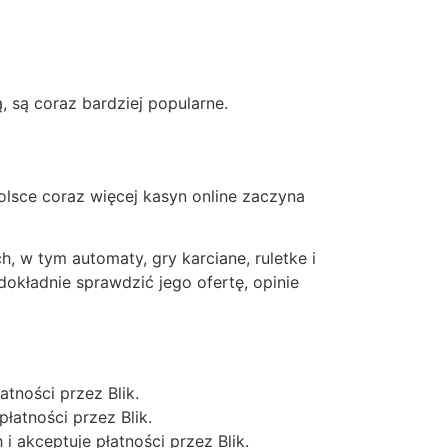
, są coraz bardziej popularne.
Polsce coraz więcej kasyn online zaczyna
, w tym automaty, gry karciane, ruletke i
dokładnie sprawdzić jego ofertę, opinie
atności przez Blik.
łatności przez Blik.
i akceptuje płatności przez Blik.