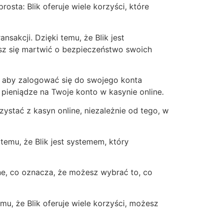
osta: Blik oferuje wiele korzyści, które
sakcji. Dzięki temu, że Blik jest
sisz się martwić o bezpieczeństwo swoich
, aby zalogować się do swojego konta
pieniądze na Twoje konto w kasynie online.
zystać z kasyn online, niezależnie od tego, w
temu, że Blik jest systemem, który
ine, co oznacza, że możesz wybrać to, co
mu, że Blik oferuje wiele korzyści, możesz