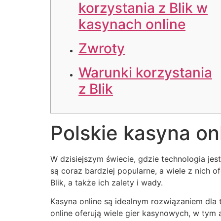
korzystania z Blik w
kasynach online
Zwroty
Warunki korzystania
z Blik
Polskie kasyna onl
W dzisiejszym świecie, gdzie technologia jest
są coraz bardziej popularne, a wiele z nich o
Blik, a także ich zalety i wady.
Kasyna online są idealnym rozwiązaniem dla 
online oferują wiele gier kasynowych, w tym a