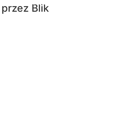
OME
LEISTUNGEN
ÜBER UNS
KONTAKT
 przez Blik