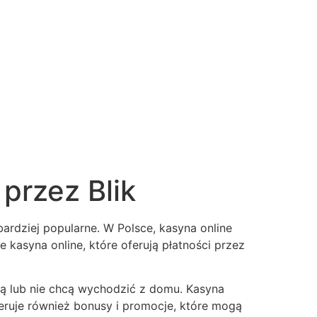
 przez Blik
bardziej popularne. W Polsce, kasyna online
e kasyna online, które oferują płatności przez
gą lub nie chcą wychodzić z domu. Kasyna
oferuje również bonusy i promocje, które mogą