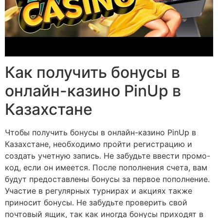
Как получить бонусы в
онлайн-казино PinUp в
Казахстане
Чтобы получить бонусы в онлайн-казино PinUp в
Казахстане, необходимо пройти регистрацию и
создать учетную запись. Не забудьте ввести промо-
код, если он имеется. После пополнения счета, вам
будут предоставлены бонусы за первое пополнение.
Участие в регулярных турнирах и акциях также
приносит бонусы. Не забудьте проверить свой
почтовый ящик, так как иногда бонусы приходят в