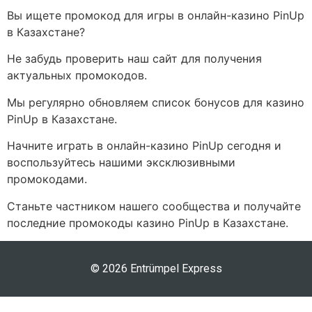
Вы ищете промокод для игры в онлайн-казино PinUp
в Казахстане?
Не забудь проверить наш сайт для получения
актуальных промокодов.
Мы регулярно обновляем список бонусов для казино
PinUp в Казахстане.
Начните играть в онлайн-казино PinUp сегодня и
воспользуйтесь нашими эксклюзивными
промокодами.
Станьте частником нашего сообщества и получайте
последние промокоды казино PinUp в Казахстане.
© 2026 Entrümpel Express