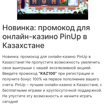
Новинка: промокод для
онлайн-казино PinUp в
Казахстане
Новинка: промокод для онлайн-казино PinUp в
Казахстане! Не пропустите возможность увеличить
свои выигрыши с нашей эксклюзивной акцией.
Введите промокод
“KAZ100”
при регистрации и
получите бонус 100% на первое пополнение вашего
счета. PinUp – лучшее онлайн-казино в Казахстане, с
бесплатными играми и круглосуточной поддержкой.
Не упустите эту возможность и начните играть
сегодня!