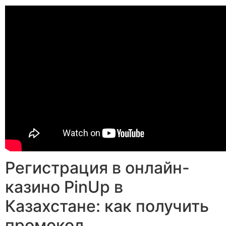
Регистрация в онлайн-
казино PinUp в
Казахстане: как получить
промокод