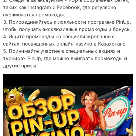
2. Следите за аккаунтом PinUp в социальных сетях,
таких как Instagram и Facebook, где регулярно
публикуются промокоды.
3. Присоединяйтесь к лояльности программе PinUp,
чтобы получать эксклюзивные промокоды и бонусы.
4. Ищите промокоды на специализированных
сайтах, посвященных онлайн-казино в Казахстане.
5. Принимайте участие в специальных акциях и
турнирах PinUp, где можно выиграть промокоды и
другие призы.