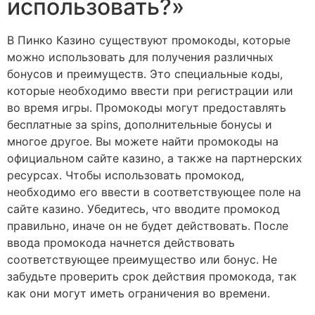
использовать?»
В Пинко Казино существуют промокоды, которые
можно использовать для получения различных
бонусов и преимуществ. Это специальные коды,
которые необходимо ввести при регистрации или
во время игры. Промокоды могут предоставлять
бесплатные за spins, дополнительные бонусы и
многое другое. Вы можете найти промокоды на
официальном сайте казино, а также на партнерских
ресурсах. Чтобы использовать промокод,
необходимо его ввести в соответствующее поле на
сайте казино. Убедитесь, что вводите промокод
правильно, иначе он не будет действовать. После
ввода промокода начнется действовать
соответствующее преимущество или бонус. Не
забудьте проверить срок действия промокода, так
как они могут иметь ограничения во времени.