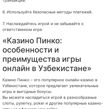
транзакции.
6. Используйте безопасные методы платежей.
7. Наслаждайтесь игрой и не забывайте о
ответственном игре.
«Казино Пинко:
особенности и
преимущества игры
онлайн в Узбекистане»
Казино Пинко – это популярное онлайн-казино в
Узбекистане, которое предлагает увлекательные
игры и выгодные бонусы.
Вы можете насладиться игрой в разнообразные
слоты, рулетку, poker и другие популярные казино-
игры на официальном сайте.