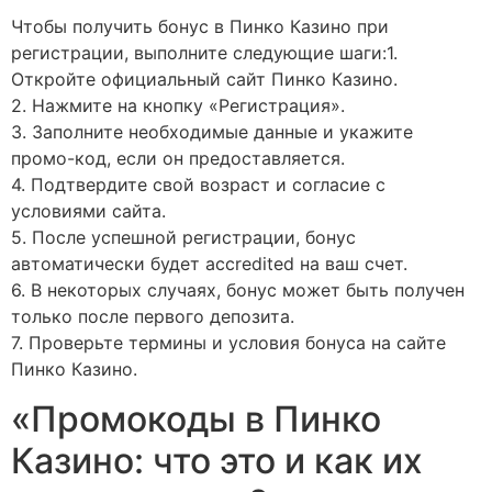
Чтобы получить бонус в Пинко Казино при
регистрации, выполните следующие шаги:1.
Откройте официальный сайт Пинко Казино.
2. Нажмите на кнопку «Регистрация».
3. Заполните необходимые данные и укажите
промо-код, если он предоставляется.
4. Подтвердите свой возраст и согласие с
условиями сайта.
5. После успешной регистрации, бонус
автоматически будет accredited на ваш счет.
6. В некоторых случаях, бонус может быть получен
только после первого депозита.
7. Проверьте термины и условия бонуса на сайте
Пинко Казино.
«Промокоды в Пинко
Казино: что это и как их