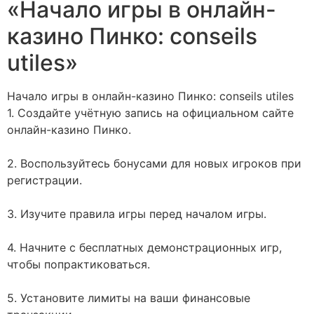
«Начало игры в онлайн-
казино Пинко: conseils
utiles»
Начало игры в онлайн-казино Пинко: conseils utiles
1. Создайте учётную запись на официальном сайте
онлайн-казино Пинко.
2. Воспользуйтесь бонусами для новых игроков при
регистрации.
3. Изучите правила игры перед началом игры.
4. Начните с бесплатных демонстрационных игр,
чтобы попрактиковаться.
5. Установите лимиты на ваши финансовые