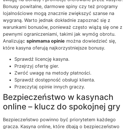
Bonusy powitalne, darmowe spiny czy też programy
lojalnościowe mogą znacznie zwiększyć szanse na
wygraną. Warto jednak dokładnie zapoznać się z
warunkami bonusów, ponieważ często wiążą się one z
pewnymi ograniczeniami, takimi jak wymóg obrotu.
Analizując
spinmama opinie
można dowiedzieć się,
które kasyna oferują najkorzystniejsze bonusy.
Sprawdź licencję kasyna.
Przejrzyj ofertę gier.
Zwróć uwagę na metody płatności.
Sprawdź dostępność obsługi klienta.
Przeczytaj opinie innych graczy.
Bezpieczeństwo w kasynach
online – klucz do spokojnej gry
Bezpieczeństwo powinno być priorytetem każdego
gracza. Kasyna online, które dbają o bezpieczeństwo