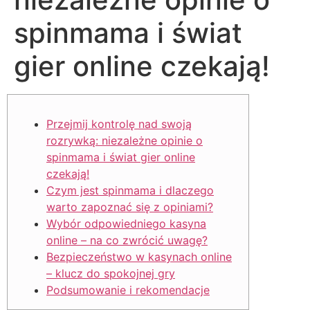
spinmama i świat
gier online czekają!
Przejmij kontrolę nad swoją
rozrywką: niezależne opinie o
spinmama i świat gier online
czekają!
Czym jest spinmama i dlaczego
warto zapoznać się z opiniami?
Wybór odpowiedniego kasyna
online – na co zwrócić uwagę?
Bezpieczeństwo w kasynach online
– klucz do spokojnej gry
Podsumowanie i rekomendacje