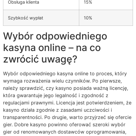
Obsługa klienta
15%
Szybkość wypłat
10%
Wybór odpowiedniego
kasyna online – na co
zwrócić uwagę?
Wybór odpowiedniego kasyna online to proces, który
wymaga rozważenia wielu czynników. Po pierwsze,
należy sprawdzić, czy kasyno posiada ważną licencję,
która gwarantuje jego legalność i zgodność z
regulacjami prawnymi. Licencja jest potwierdzeniem, że
kasyno działa zgodnie z zasadami uczciwości i
transparentności. Po drugie, warto przyjrzeć się ofercie
gier. Dobre kasyno powinno oferować szeroki wybór
gier od renomowanych dostawców oprogramowania,