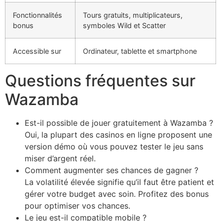
Fonctionnalités
Tours gratuits, multiplicateurs,
bonus
symboles Wild et Scatter
Accessible sur
Ordinateur, tablette et smartphone
Questions fréquentes sur
Wazamba
Est-il possible de jouer gratuitement à Wazamba ?
Oui, la plupart des casinos en ligne proposent une
version démo où vous pouvez tester le jeu sans
miser d’argent réel.
Comment augmenter ses chances de gagner ?
La volatilité élevée signifie qu’il faut être patient et
gérer votre budget avec soin. Profitez des bonus
pour optimiser vos chances.
Le jeu est-il compatible mobile ?