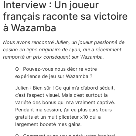
Interview : Un joueur
français raconte sa victoire
à Wazamba
Nous avons rencontré Julien, un joueur passionné de
casino en ligne originaire de Lyon, qui a récemment
remporté un prix conséquent sur Wazamba.
Q : Pouvez-vous nous décrire votre
expérience de jeu sur Wazamba ?
Julien : Bien sûr ! Ce qui m’a d’abord séduit,
c’est l’aspect visuel. Mais c’est surtout la
variété des bonus qui m’a vraiment captivé.
Pendant ma session, j’ai eu plusieurs tours
gratuits et un multiplicateur x10 qui a
largement boosté mes gains.
Q : Comment avez-vous géré votre bankroll