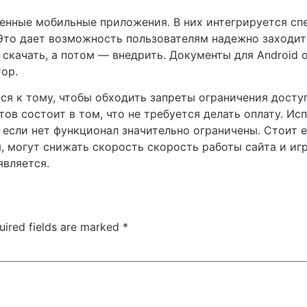
менные мобильные приложения. В них интегрируется сп
 Это дает возможность пользователям надежно заходит
скачать, а потом — внедрить. Документы для Android 
тор.
ся к тому, чтобы обходить запреты ограничения досту
тов состоит в том, что не требуется делать оплату. И
если нет функционал значительно ограничены. Стоит 
 могут снижать скорость скорость работы сайта и иг
является.
uired fields are marked
*