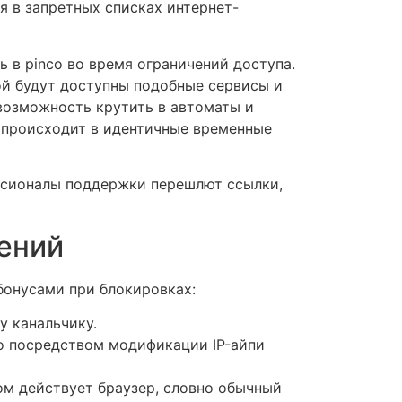
я в запретных списках интернет-
 в pinco во время ограничений доступа.
рой будут доступны подобные сервисы и
 возможность крутить в автоматы и
в происходит в идентичные временные
ссионалы поддержки перешлют ссылки,
ений
бонусами при блокировках:
 канальчику.
o посредством модификации IP-айпи
том действует браузер, словно обычный