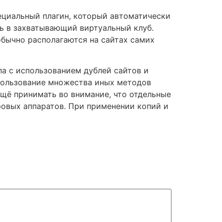
ециальный плагин, который автоматически
ь в захватывающий виртуальный клуб.
обычно располагаются на сайтах самих
па с использованием дублей сайтов и
спользование множества иных методов
ещё принимать во внимание, что отдельные
ровых аппаратов. При применении копий и