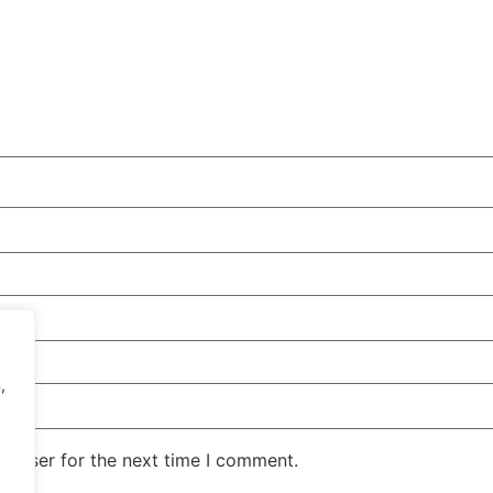
,
rowser for the next time I comment.