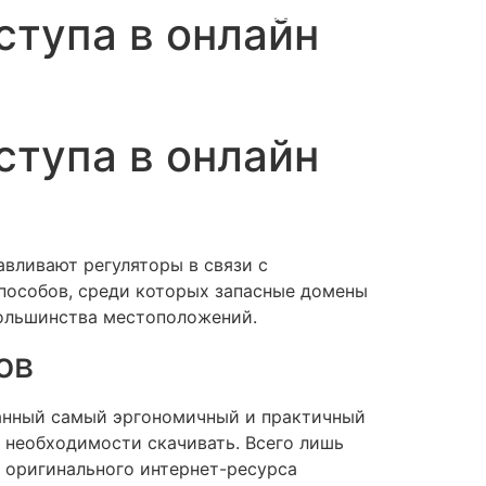
OME
LEISTUNGEN
ÜBER UNS
KONTAKT
ступа в онлайн
ступа в онлайн
вливают регуляторы в связи с
способов, среди которых запасные домены
ольшинства местоположений.
ов
Данный самый эргономичный и практичный
 необходимости скачивать. Всего лишь
я оригинального интернет-ресурса