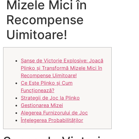
Mizele Mici în
Recompense
Uimitoare!
Șanse de Victorie Explosive: Joacă
Plinko și Transformă Mizele Mici în
Recompense Uimitoare!
Ce Este Plinko și Cum
Funcționează?
Strategii de Joc la Plinko
Gestionarea Mizei
Alegerea Furnizorului de Joc
Înțelegerea Probabilităților