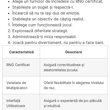
Alege un furnizor de încredere cu RNG certificat.
Stabilește un buget și respectă-l.
Încearcă să nu te lași dus de emoție.
Stabilește un obiectiv de câștig realist.
Înțelege cum funcționează jocul.
Explorează diferitele strategii.
Administrează-ți miza responsabil.
Joacă pentru divertisment, nu pentru a face bani.
Caracteristică
Descriere
RNG Certificat
Asigură corectitudinea și
aleatorietatea jocului.
Varietate de
Oferă flexibilitate în alegerea nivelului
Multiplicatori
de risc.
Interfață
Asigură o experiență de joc plăcută
Utilizatoare
și intuitivă.