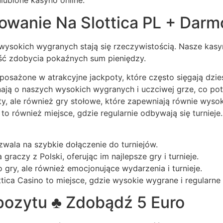
ulubione kasyno online.
gowanie Na Slottica PL + Dar
 wysokich wygranych stają się rzeczywistością. Nasze kasy
ść zdobycia pokaźnych sum pieniędzy.
osażone w atrakcyjne jackpoty, które często sięgają dzies
nają o naszych wysokich wygranych i uczciwej grze, co po
loty, ale również gry stołowe, które zapewniają równie wyso
o również miejsce, gdzie regularnie odbywają się turnieje.
ozwala na szybkie dołączenie do turniejów.
 graczy z Polski, oferując im najlepsze gry i turnieje.
o gry, ale również emocjonujące wydarzenia i turnieje.
ttica Casino to miejsce, gdzie wysokie wygrane i regularne
pozytu ♣️ Zdobądź 5 Euro