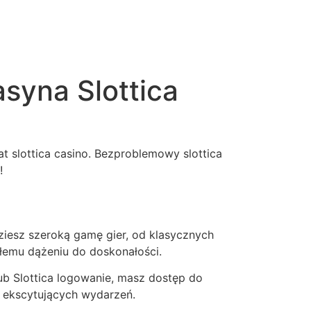
asyna Slottica
iat slottica casino. Bezproblemowy slottica
!
ziesz szeroką gamę gier, od klasycznych
łemu dążeniu do doskonałości.
lub Slottica logowanie, masz dostęp do
h ekscytujących wydarzeń.