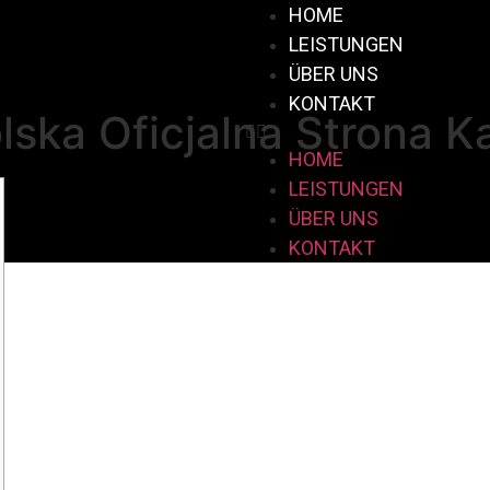
HOME
LEISTUNGEN
ÜBER UNS
KONTAKT
lska Oficjalna Strona K
HOME
LEISTUNGEN
ÜBER UNS
KONTAKT