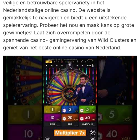
veilige en betrouwbare spelervariety in het
Nederlandstalige online casino. De website is
gemakkelijk te navigeren en biedt u een uitstekende
spelerervaring. Probeer het nou en maak kans op grote
gewinnetjes! Laat zich overrompelen door de
spannende casino- gamingervaring van Wild Clusters en
geniet van het beste online casino van Nederland.