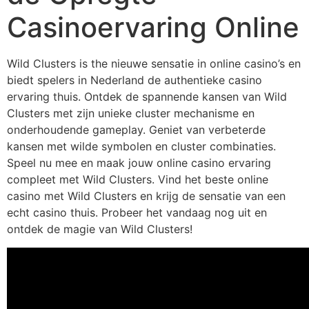
Casinoervaring Online
Wild Clusters is the nieuwe sensatie in online casino’s en
biedt spelers in Nederland de authentieke casino
ervaring thuis. Ontdek de spannende kansen van Wild
Clusters met zijn unieke cluster mechanisme en
onderhoudende gameplay. Geniet van verbeterde
kansen met wilde symbolen en cluster combinaties.
Speel nu mee en maak jouw online casino ervaring
compleet met Wild Clusters. Vind het beste online
casino met Wild Clusters en krijg de sensatie van een
echt casino thuis. Probeer het vandaag nog uit en
ontdek de magie van Wild Clusters!