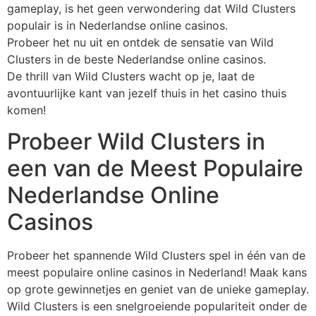
gameplay, is het geen verwondering dat Wild Clusters
populair is in Nederlandse online casinos.
Probeer het nu uit en ontdek de sensatie van Wild
Clusters in de beste Nederlandse online casinos.
De thrill van Wild Clusters wacht op je, laat de
avontuurlijke kant van jezelf thuis in het casino thuis
komen!
Probeer Wild Clusters in
een van de Meest Populaire
Nederlandse Online
Casinos
Probeer het spannende Wild Clusters spel in één van de
meest populaire online casinos in Nederland! Maak kans
op grote gewinnetjes en geniet van de unieke gameplay.
Wild Clusters is een snelgroeiende populariteit onder de