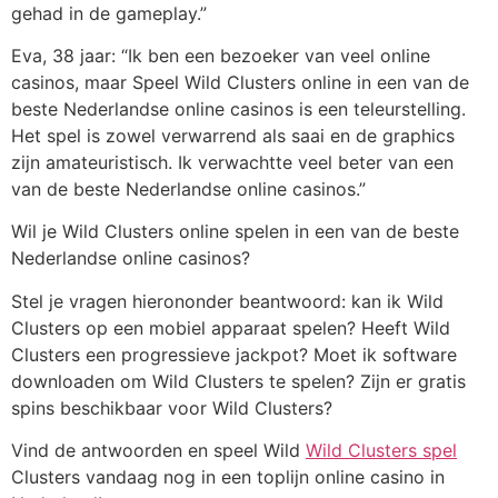
gehad in de gameplay.”
Eva, 38 jaar: “Ik ben een bezoeker van veel online
casinos, maar Speel Wild Clusters online in een van de
beste Nederlandse online casinos is een teleurstelling.
Het spel is zowel verwarrend als saai en de graphics
zijn amateuristisch. Ik verwachtte veel beter van een
van de beste Nederlandse online casinos.”
Wil je Wild Clusters online spelen in een van de beste
Nederlandse online casinos?
Stel je vragen hierononder beantwoord: kan ik Wild
Clusters op een mobiel apparaat spelen? Heeft Wild
Clusters een progressieve jackpot? Moet ik software
downloaden om Wild Clusters te spelen? Zijn er gratis
spins beschikbaar voor Wild Clusters?
Vind de antwoorden en speel Wild
Wild Clusters spel
Clusters vandaag nog in een toplijn online casino in