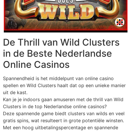
De Thrill van Wild Clusters
in de Beste Nederlandse
Online Casinos
Spannendheid is het middelpunt van online casino
spellen en Wild Clusters haalt dat op een unieke manier
uit de kast.
Kan je je indoors gaan amuseren met de thrill van Wild
Clusters in de top Nederlandse online casinos?
Deze spannende game biedt clusters van wilds en veel
gratis spins, wat resulteert in grote potentiële winsten.
Met een hoog uitbetalingspercentage en spannende