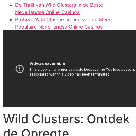
De Thrill van Wild Clusters in de Beste
Nederlandse Online Casinos
Probeer Wild Clusters in een van de Meest
Populaire Nederlandse Online Casinos
Wild Clusters: Ontdek
de Opregte