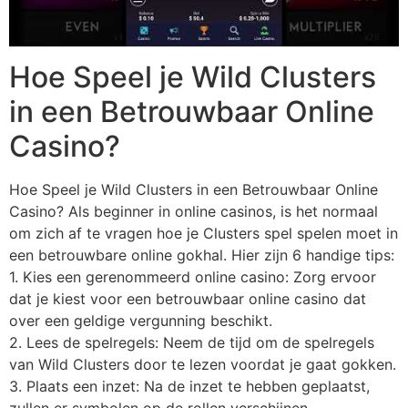
Hoe Speel je Wild Clusters
in een Betrouwbaar Online
Casino?
Hoe Speel je Wild Clusters in een Betrouwbaar Online
Casino? Als beginner in online casinos, is het normaal
om zich af te vragen hoe je Clusters spel spelen moet in
een betrouwbare online gokhal. Hier zijn 6 handige tips:
1. Kies een gerenommeerd online casino: Zorg ervoor
dat je kiest voor een betrouwbaar online casino dat
over een geldige vergunning beschikt.
2. Lees de spelregels: Neem de tijd om de spelregels
van Wild Clusters door te lezen voordat je gaat gokken.
3. Plaats een inzet: Na de inzet te hebben geplaatst,
zullen er symbolen op de rollen verschijnen.