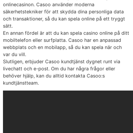
onlinecasinon. Casoo använder moderna
säkerhetstekniker för att skydda dina personliga data
och transaktioner, så du kan spela online på ett tryggt
sätt.
En annan fördel är att du kan spela casino online på ditt
mobiltelefon eller surfplatta. Casoo har en anpassad
webbplats och en mobilapp, så du kan spela när och
var du vill.
Slutligen, erbjuder Casoo kundtjänst dygnet runt via
livechatt och e-post. Om du har några frågor eller
behöver hjälp, kan du alltid kontakta Casoo:s
kundtjänstteam.