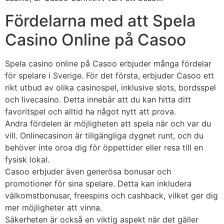
Fördelarna med att Spela
Casino Online på Casoo
Spela casino online på Casoo erbjuder många fördelar
för spelare i Sverige. För det första, erbjuder Casoo ett
rikt utbud av olika casinospel, inklusive slots, bordsspel
och livecasino. Detta innebär att du kan hitta ditt
favoritspel och alltid ha något nytt att prova.
Andra fördelen är möjligheten att spela när och var du
vill. Onlinecasinon är tillgängliga dygnet runt, och du
behöver inte oroa dig för öppettider eller resa till en
fysisk lokal.
Casoo erbjuder även generösa bonusar och
promotioner för sina spelare. Detta kan inkludera
välkomstbonusar, freespins och cashback, vilket ger dig
mer möjligheter att vinna.
Säkerheten är också en viktig aspekt när det gäller