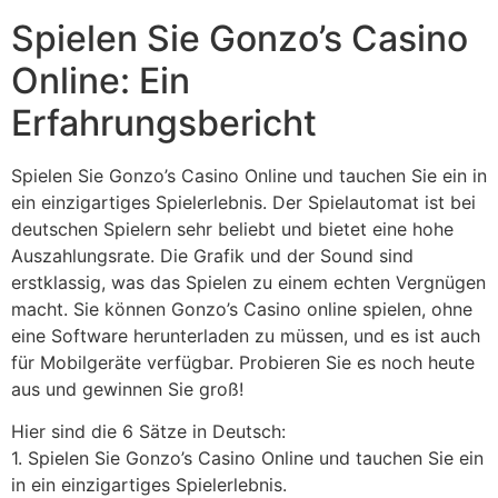
Spielen Sie Gonzo’s Casino
Online: Ein
Erfahrungsbericht
Spielen Sie Gonzo’s Casino Online und tauchen Sie ein in
ein einzigartiges Spielerlebnis. Der Spielautomat ist bei
deutschen Spielern sehr beliebt und bietet eine hohe
Auszahlungsrate. Die Grafik und der Sound sind
erstklassig, was das Spielen zu einem echten Vergnügen
macht. Sie können Gonzo’s Casino online spielen, ohne
eine Software herunterladen zu müssen, und es ist auch
für Mobilgeräte verfügbar. Probieren Sie es noch heute
aus und gewinnen Sie groß!
Hier sind die 6 Sätze in Deutsch:
1. Spielen Sie Gonzo’s Casino Online und tauchen Sie ein
in ein einzigartiges Spielerlebnis.