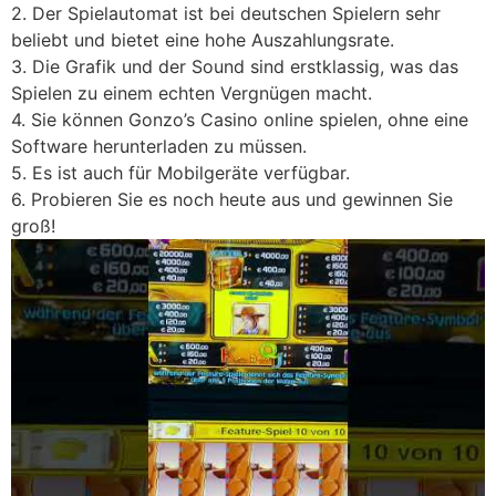
2. Der Spielautomat ist bei deutschen Spielern sehr
beliebt und bietet eine hohe Auszahlungsrate.
3. Die Grafik und der Sound sind erstklassig, was das
Spielen zu einem echten Vergnügen macht.
4. Sie können Gonzo’s Casino online spielen, ohne eine
Software herunterladen zu müssen.
5. Es ist auch für Mobilgeräte verfügbar.
6. Probieren Sie es noch heute aus und gewinnen Sie
groß!