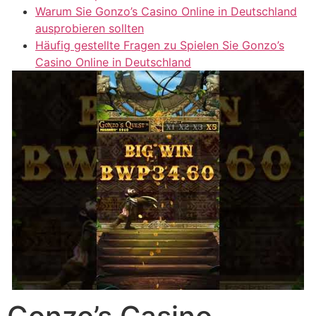
Warum Sie Gonzo’s Casino Online in Deutschland
ausprobieren sollten
Häufig gestellte Fragen zu Spielen Sie Gonzo’s
Casino Online in Deutschland