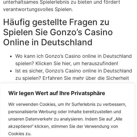
unterhaltsames Spielerlebnis zu bieten und fördert
verantwortungsvolles Spielen.
Häufig gestellte Fragen zu
Spielen Sie Gonzo’s Casino
Online in Deutschland
Wo kann ich Gonzo’s Casino online in Deutschland
spielen? Klicken Sie hier, um herauszufinden!
Ist es sicher, Gonzo’s Casino online in Deutschland
zu spielen? Erfahren Sie mehr über die Sicherheit
von Online-Glücksspielen.
Benötige ich eine bestimmte Software, um Gonzo’s
Wir legen Wert auf Ihre Privatsphäre
Casino online zu spielen? Erfahren Sie, wie Sie
Wir verwenden Cookies, um Ihr Surferlebnis zu verbessern,
online spielen können.
personalisierte Werbung oder Inhalte bereitzustellen und
Gibt es Boni für das Spielen von Gonzo’s Casino
unseren Datenverkehr zu analysieren. Indem Sie auf „Alle
online in Deutschland? Entdecken Sie, wie Sie
akzeptieren“ klicken, stimmen Sie der Verwendung von
zusätzliche Vorteile erhalten können.
Cookies zu.