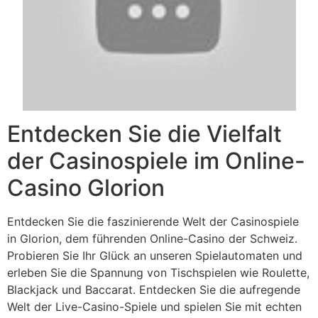
Entdecken Sie die Vielfalt
der Casinospiele im Online-
Casino Glorion
Entdecken Sie die faszinierende Welt der Casinospiele
in Glorion, dem führenden Online-Casino der Schweiz.
Probieren Sie Ihr Glück an unseren Spielautomaten und
erleben Sie die Spannung von Tischspielen wie Roulette,
Blackjack und Baccarat. Entdecken Sie die aufregende
Welt der Live-Casino-Spiele und spielen Sie mit echten