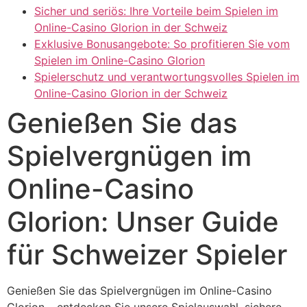
Sicher und seriös: Ihre Vorteile beim Spielen im
Online-Casino Glorion in der Schweiz
Exklusive Bonusangebote: So profitieren Sie vom
Spielen im Online-Casino Glorion
Spielerschutz und verantwortungsvolles Spielen im
Online-Casino Glorion in der Schweiz
Genießen Sie das
Spielvergnügen im
Online-Casino
Glorion: Unser Guide
für Schweizer Spieler
Genießen Sie das Spielvergnügen im Online-Casino