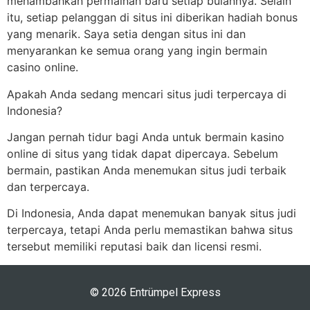
menambahkan permainan baru setiap bulannya. Selain
itu, setiap pelanggan di situs ini diberikan hadiah bonus
yang menarik. Saya setia dengan situs ini dan
menyarankan ke semua orang yang ingin bermain
casino online.
Apakah Anda sedang mencari situs judi terpercaya di
Indonesia?
Jangan pernah tidur bagi Anda untuk bermain kasino
online di situs yang tidak dapat dipercaya. Sebelum
bermain, pastikan Anda menemukan situs judi terbaik
dan terpercaya.
Di Indonesia, Anda dapat menemukan banyak situs judi
terpercaya, tetapi Anda perlu memastikan bahwa situs
tersebut memiliki reputasi baik dan licensi resmi.
© 2026 Entrümpel Express