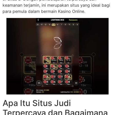
keamanan terjamin, ini merupakan situs yang ideal bagi
para pemula dalam bermain Kasino Online.
Apa Itu Situs Judi
Terpercaya dan Bagaimana