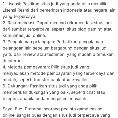
1. Lisensi: Pastikan situs judi yang anda pilih memiliki
Lisensi Resmi dari pemerintah Indonesia atau negara lain
yang terpercaya.
2. Rekomendasi: Dapat mencari rekomendasi situs judi
dari sumber terpercaya, seperti situs blog gaming atau
komunitas judi online.
3. Pengalaman pelanggan: Perhatikan pengalaman
pelanggan lain sebelum bergabung dengan situs judi,
yaitu dari review atau testimoni yang mudah ditemukan
di internet.
4. Metode pembayaran: Pilih situs judi yang
menyediakan metode pembayaran yang terpercaya dan
mudah, seperti transfer bank atau e-wallet.
5. Dukungan: Pastikan situs judi yang anda pilih
memberikan dukungan yang baik, seperti chat atau
telepon, apabila anda mengalami masalah.
Saya, Budi Pratama, seorang pecinta game casino
online, sangat puas dengan situs judi terpercaya yang