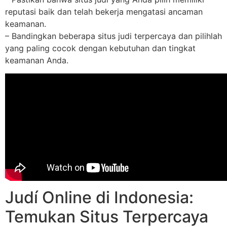
reputasi baik dan telah bekerja mengatasi ancaman
keamanan.
– Bandingkan beberapa situs judi terpercaya dan pilihlah
yang paling cocok dengan kebutuhan dan tingkat
keamanan Anda.
Judí Online di Indonesia:
Temukan Situs Terpercaya