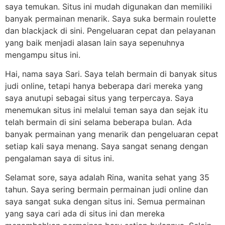
saya temukan. Situs ini mudah digunakan dan memiliki
banyak permainan menarik. Saya suka bermain roulette
dan blackjack di sini. Pengeluaran cepat dan pelayanan
yang baik menjadi alasan lain saya sepenuhnya
mengampu situs ini.
Hai, nama saya Sari. Saya telah bermain di banyak situs
judi online, tetapi hanya beberapa dari mereka yang
saya anutupi sebagai situs yang terpercaya. Saya
menemukan situs ini melalui teman saya dan sejak itu
telah bermain di sini selama beberapa bulan. Ada
banyak permainan yang menarik dan pengeluaran cepat
setiap kali saya menang. Saya sangat senang dengan
pengalaman saya di situs ini.
Selamat sore, saya adalah Rina, wanita sehat yang 35
tahun. Saya sering bermain permainan judi online dan
saya sangat suka dengan situs ini. Semua permainan
yang saya cari ada di situs ini dan mereka