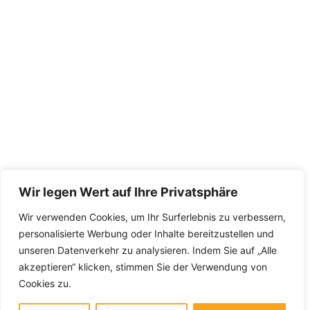
Wir legen Wert auf Ihre Privatsphäre
Wir verwenden Cookies, um Ihr Surferlebnis zu verbessern,
personalisierte Werbung oder Inhalte bereitzustellen und
unseren Datenverkehr zu analysieren. Indem Sie auf „Alle
akzeptieren“ klicken, stimmen Sie der Verwendung von
Cookies zu.