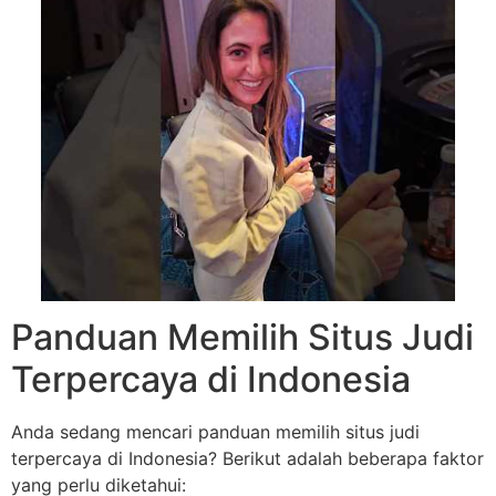
Panduan Memilih Situs Judi
Terpercaya di Indonesia
Anda sedang mencari panduan memilih situs judi
terpercaya di Indonesia? Berikut adalah beberapa faktor
yang perlu diketahui: