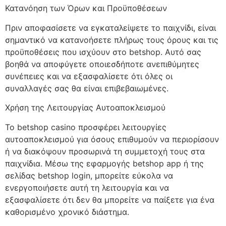
Κατανόηση των Όρων και Προϋποθέσεων
Πριν αποφασίσετε να εγκαταλείψετε το παιχνίδι, είναι
σημαντικό να κατανοήσετε πλήρως τους όρους και τις
προϋποθέσεις που ισχύουν στο betshop. Αυτό σας
βοηθά να αποφύγετε οποιεσδήποτε ανεπιθύμητες
συνέπειες και να εξασφαλίσετε ότι όλες οι
συναλλαγές σας θα είναι επιβεβαιωμένες.
Χρήση της Λειτουργίας Αυτοαποκλεισμού
Το betshop casino προσφέρει λειτουργίες
αυτοαποκλεισμού για όσους επιθυμούν να περιορίσουν
ή να διακόψουν προσωρινά τη συμμετοχή τους στα
παιχνίδια. Μέσω της εφαρμογής betshop app ή της
σελίδας betshop login, μπορείτε εύκολα να
ενεργοποιήσετε αυτή τη λειτουργία και να
εξασφαλίσετε ότι δεν θα μπορείτε να παίξετε για ένα
καθορισμένο χρονικό διάστημα.