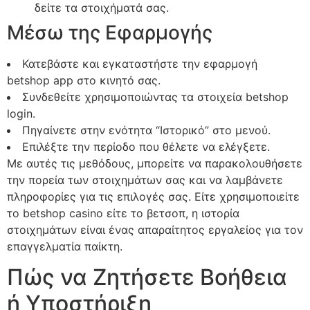
δείτε τα στοιχήματά σας.
Μέσω της Εφαρμογής
Κατεβάστε και εγκαταστήστε την εφαρμογή
betshop app στο κινητό σας.
Συνδεθείτε χρησιμοποιώντας τα στοιχεία betshop
login.
Πηγαίνετε στην ενότητα “Ιστορικό” στο μενού.
Επιλέξτε την περίοδο που θέλετε να ελέγξετε.
Με αυτές τις μεθόδους, μπορείτε να παρακολουθήσετε
την πορεία των στοιχημάτων σας και να λαμβάνετε
πληροφορίες για τις επιλογές σας. Είτε χρησιμοποιείτε
το betshop casino είτε το βετσοπ, η ιστορία
στοιχημάτων είναι ένας απαραίτητος εργαλείος για τον
επαγγελματία παίκτη.
Πώς να Ζητήσετε Βοήθεια
ή Υποστήριξη