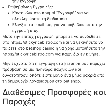
την εγγραφή.
Επιβεβαίωση Εγγραφής:
Κάντε κλικ στο κουμπί “Εγγραφή” για να
ολοκληρώσετε τη διαδικασία.
Ελέγξτε το email σας για να επιβεβαιώσετε την
εγγραφή σας.
Μετά την επιτυχή εγγραφή, μπορείτε να συνδεθείτε
στο https://stickyricebistro.com και να ξεκινήσετε να
παίζετε στο betshop casino ή να χρησιμοποιήσετε την
https://stickyricebistro.com για παιχνίδια εν κινήσει.
Μην ξεχνάτε ότι η εγγραφή στο βετσηοπ σας παρέχει
πρόσβαση σε μια πληθώρα παιχνιδιών και
δυνατοτήτων, οπότε είστε μόνο ένα βήμα μακριά από
τη δημιουργία λογαριασμού στο bet shop.
Διαθέσιμες Προσφορές και
Παροχές