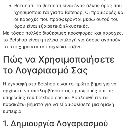
Βετσηοπ: Το βετσηοπ είναι ένας άλλος όρος που
χρησιμοποιείται για το Betshop. Οι προσφορές και
οι παροχές που προσφέρονται μέσω αυτού του
όρου είναι εξαιρετικά ελκυστικές.
Με τόσες πολλές διαθέσιμες προσφορές και παροχές,
το Betshop είναι η τέλεια επιλογή για όσους αγαπούν
το στοίχημα και τα παιχνίδια καζίνο.
Πώς να Χρησιμοποιήσετε
το Λογαριασμό Σας
Η εγγραφή στο Betshop είναι το πρώτο βήμα για να
αρχίσετε να απολαμβάνετε τις προσφορές και τις
υπηρεσίες του betshop casino. Ακολουθήστε τα
παρακάτω βήματα για να εξασφαλίσετε μια ομαλή
εμπειρία:
1. Δημιουργία Λογαριασμού