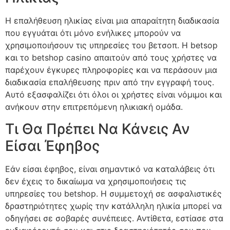
Η επαλήθευση ηλικίας είναι μια απαραίτητη διαδικασία
που εγγυάται ότι μόνο ενήλικες μπορούν να
χρησιμοποιήσουν τις υπηρεσίες του βετσοπ. Η betsop
και το betshop casino απαιτούν από τους χρήστες να
παρέχουν έγκυρες πληροφορίες και να περάσουν μια
διαδικασία επαλήθευσης πριν από την εγγραφή τους.
Αυτό εξασφαλίζει ότι όλοι οι χρήστες είναι νόμιμοι και
ανήκουν στην επιτρεπόμενη ηλικιακή ομάδα.
Τι Θα Πρέπει Να Κάνεις Αν
Είσαι Έφηβος
Εάν είσαι έφηβος, είναι σημαντικό να καταλάβεις ότι
δεν έχεις το δικαίωμα να χρησιμοποιήσεις τις
υπηρεσίες του betshop. Η συμμετοχή σε ασφαλιστικές
δραστηριότητες χωρίς την κατάλληλη ηλικία μπορεί να
οδηγήσει σε σοβαρές συνέπειες. Αντίθετα, εστίασε στα