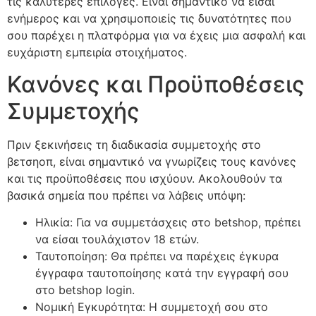
τις καλύτερες επιλογές. Είναι σημαντικό να είσαι
ενήμερος και να χρησιμοποιείς τις δυνατότητες που
σου παρέχει η πλατφόρμα για να έχεις μια ασφαλή και
ευχάριστη εμπειρία στοιχήματος.
Κανόνες και Προϋποθέσεις
Συμμετοχής
Πριν ξεκινήσεις τη διαδικασία συμμετοχής στο
βετσηοπ, είναι σημαντικό να γνωρίζεις τους κανόνες
και τις προϋποθέσεις που ισχύουν. Ακολουθούν τα
βασικά σημεία που πρέπει να λάβεις υπόψη:
Ηλικία: Για να συμμετάσχεις στο betshop, πρέπει
να είσαι τουλάχιστον 18 ετών.
Ταυτοποίηση: Θα πρέπει να παρέχεις έγκυρα
έγγραφα ταυτοποίησης κατά την εγγραφή σου
στο betshop login.
Νομική Εγκυρότητα: Η συμμετοχή σου στο