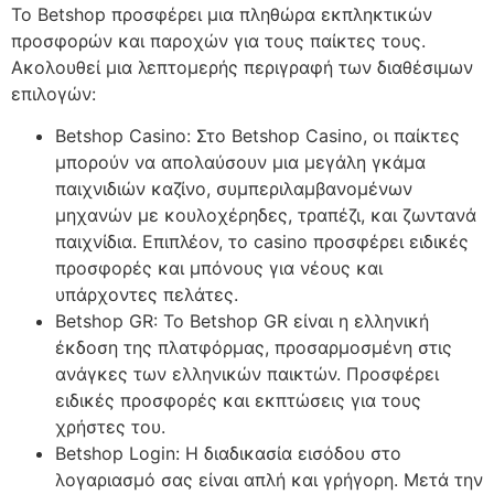
Το Betshop προσφέρει μια πληθώρα εκπληκτικών
προσφορών και παροχών για τους παίκτες τους.
Ακολουθεί μια λεπτομερής περιγραφή των διαθέσιμων
επιλογών:
Betshop Casino: Στο Betshop Casino, οι παίκτες
μπορούν να απολαύσουν μια μεγάλη γκάμα
παιχνιδιών καζίνο, συμπεριλαμβανομένων
μηχανών με κουλοχέρηδες, τραπέζι, και ζωντανά
παιχνίδια. Επιπλέον, το casino προσφέρει ειδικές
προσφορές και μπόνους για νέους και
υπάρχοντες πελάτες.
Betshop GR: Το Betshop GR είναι η ελληνική
έκδοση της πλατφόρμας, προσαρμοσμένη στις
ανάγκες των ελληνικών παικτών. Προσφέρει
ειδικές προσφορές και εκπτώσεις για τους
χρήστες του.
Betshop Login: Η διαδικασία εισόδου στο
λογαριασμό σας είναι απλή και γρήγορη. Μετά την