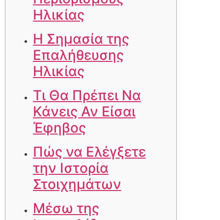
Ηλικίας
Η Σημασία της
Επαλήθευσης
Ηλικίας
Τι Θα Πρέπει Να
Κάνεις Αν Είσαι
Έφηβος
Πώς να Ελέγξετε
την Ιστορία
Στοιχημάτων
Μέσω της