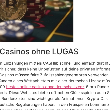
e Casinos ohne LUGAS
en Einzahlungen mittels CASHlib schnell und einfach durch
 wir sicher, dass keine Unbefugten auf deine privaten Infor
asinos müssen faire Zufallszahlengeneratoren verwenden u
 Kunden eines Wettanbieters mit einer deutschen Lizenz müs
 000
bestes online casino ohne deutsche lizenz
€ pro Runde s
ards. Diese Websites bieten oft neben Glücksspielen auch 
Rundenzeiten sind wichtiger als Animationen. Krypto Casin
deutsche Regulierungen haben. In den Freispielen kommen z