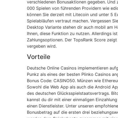
verschiedenen Bonusaktionen gegeben. Und zu 
000 Spielen von führenden Providern wie edi
können Sie derzeit mit Litecoin und unter 5 
Spielabläufen vertraut machen. Vergessen Sie
Desktop Variante stehen dir auch mobil am Ha
Ihnen, diese Funktion zu nutzen. Allerdings i
Zahlungsoptionen. Der TopsRank Score zeigt 
vergeben wird.
Vorteile
Deutsche Online Casinos implementieren aufgr
Punkz als eines der besten Plinko Casinos an
Bonus Code: CASINO50. Münzen wie Ethereum,
Sowohl die Web App als auch die Android App 
des deutschen Glücksspielstaatsvertrags. Bi
kannst du dir mit einer einmaligen Einzahlung
einen Dienstleister. Unter unseren empfohlen
Bonusbetrag auf die ersten drei beziehungswei