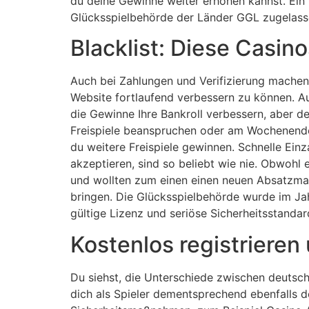
du deine Gewinne weiter erhöhen kannst. Ein 
Glücksspielbehörde der Länder GGL zugelass
Blacklist: Diese Casin
Auch bei Zahlungen und Verifizierung machen
Website fortlaufend verbessern zu können. 
die Gewinne Ihre Bankroll verbessern, aber 
Freispiele beanspruchen oder am Wochenende 
du weitere Freispiele gewinnen. Schnelle Ei
akzeptieren, sind so beliebt wie nie. Obwohl 
und wollten zum einen einen neuen Absatzma
bringen. Die Glücksspielbehörde wurde im Jah
gültige Lizenz und seriöse Sicherheitsstanda
Kostenlos registrieren
Du siehst, die Unterschiede zwischen deutsc
dich als Spieler dementsprechend ebenfalls d