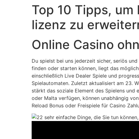
Top 10 Tipps, um 
lizenz zu erweiter
Online Casino oh
Du spielst bei uns jederzeit sicher, seriös und
finden oder starten können, liegt das möglich
einschließlich Live Dealer Spiele und progres
Spielautomaten. Zuletzt aktualisiert am 23. 
stärkt das soziale Element des Spielens und 
oder Malta verfügen, können unabhängig von 
Reload Bonus oder Freispiele für Casino Zahl