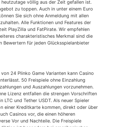
utzutage völlig aus der Zeit gefallen ist.
ngebot zu toppen. Auch in unter einem Euro
können Sie sich ohne Anmeldung mit allen
zuhalten. Alle Funktionen und Features der
it PlayZilla und FatPirate. Wir empfehlen
weiteres charakteristisches Merkmal sind die
n Bewertern für jeden Glücksspielanbieter
hl von 24 Plinko Game Varianten kann Casino
terlässt. 50 Freispiele ohne Einzahlung
inzahlungen und Auszahlungen vorzunehmen.
e Lizenz entfallen die strengen Vorschriften
n LTC und Tether USDT. Als neuer Spieler
von einer Kreditkarte kommen, direkt oder über
auch Casinos vor, die einen höheren
erse Vor und Nachteile. Die Freispiele