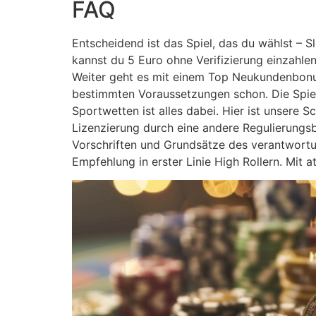
FAQ
Entscheidend ist das Spiel, das du wählst – 
kannst du 5 Euro ohne Verifizierung einzahlen
Weiter geht es mit einem Top Neukundenbonus
bestimmten Voraussetzungen schon. Die Spiela
Sportwetten ist alles dabei. Hier ist unsere S
Lizenzierung durch eine andere Regulierungsb
Vorschriften und Grundsätze des verantwortun
Empfehlung in erster Linie High Rollern. Mit