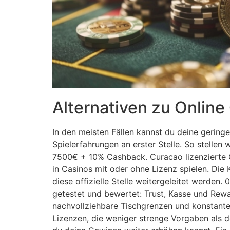
Alternativen zu Onlin
In den meisten Fällen kannst du deine gering
Spielerfahrungen an erster Stelle. So stellen
7500€ + 10% Cashback. Curacao lizenzierte C
in Casinos mit oder ohne Lizenz spielen. Die
diese offizielle Stelle weitergeleitet werden.
getestet und bewertet: Trust, Kasse und Rew
nachvollziehbare Tischgrenzen und konstante 
Lizenzen, die weniger strenge Vorgaben als 