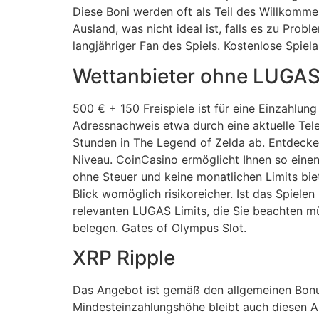
Diese Boni werden oft als Teil des Willkomm
Ausland, was nicht ideal ist, falls es zu Pro
langjähriger Fan des Spiels. Kostenlose Spie
Wettanbieter ohne LUGAS 
500 € + 150 Freispiele ist für eine Einzahlu
Adressnachweis etwa durch eine aktuelle Tele
Stunden in The Legend of Zelda ab. Entdecken
Niveau. CoinCasino ermöglicht Ihnen so eine
ohne Steuer und keine monatlichen Limits bie
Blick womöglich risikoreicher. Ist das Spielen
relevanten LUGAS Limits, die Sie beachten m
belegen. Gates of Olympus Slot.
XRP Ripple
Das Angebot ist gemäß den allgemeinen Bonusr
Mindesteinzahlungshöhe bleibt auch diesen An