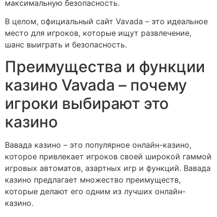
максимальную безопасность.
В целом, официальный сайт Vavada – это идеальное
место для игроков, которые ищут развлечение,
шанс выиграть и безопасность.
Преимущества и функции
казино Vavada – почему
игроки выбирают это
казино
Вавада казино – это популярное онлайн-казино,
которое привлекает игроков своей широкой гаммой
игровых автоматов, азартных игр и функций. Вавада
казино предлагает множество преимуществ,
которые делают его одним из лучших онлайн-
казино.