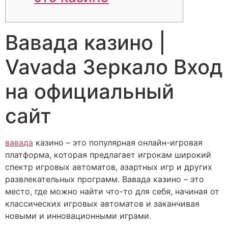
Вавада казино |
Vavada Зеркало Вход
на официальный
сайт
вавада
казино – это популярная онлайн-игровая
платформа, которая предлагает игрокам широкий
спектр игровых автоматов, азартных игр и других
развлекательных программ. Вавада казино – это
место, где можно найти что-то для себя, начиная от
классических игровых автоматов и заканчивая
новыми и инновационными играми.