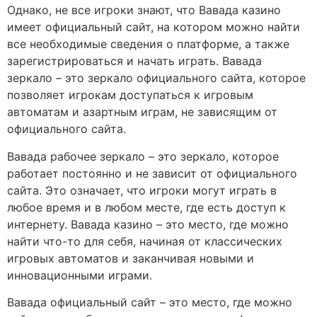
Однако, не все игроки знают, что Вавада казино
имеет официальный сайт, на котором можно найти
все необходимые сведения о платформе, а также
зарегистрироваться и начать играть. Вавада
зеркало – это зеркало официального сайта, которое
позволяет игрокам доступаться к игровым
автоматам и азартным играм, не зависящим от
официального сайта.
Вавада рабочее зеркало – это зеркало, которое
работает постоянно и не зависит от официального
сайта. Это означает, что игроки могут играть в
любое время и в любом месте, где есть доступ к
интернету. Вавада казино – это место, где можно
найти что-то для себя, начиная от классических
игровых автоматов и заканчивая новыми и
инновационными играми.
Вавада официальный сайт – это место, где можно