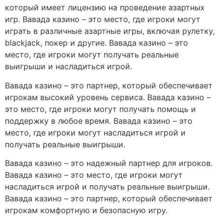
который имеет лицензию на проведение азартных
игр. Вавада казино – это место, где игроки могут
играть в различные азартные игры, включая рулетку,
blackjack, покер и другие. Вавада казино – это
место, где игроки могут получать реальные
выигрыши и насладиться игрой.
Вавада казино – это партнер, который обеспечивает
игрокам высокий уровень сервиса. Вавада казино –
это место, где игроки могут получать помощь и
поддержку в любое время. Вавада казино – это
место, где игроки могут насладиться игрой и
получать реальные выигрыши.
Вавада казино – это надежный партнер для игроков.
Вавада казино – это место, где игроки могут
насладиться игрой и получать реальные выигрыши.
Вавада казино – это партнер, который обеспечивает
игрокам комфортную и безопасную игру.