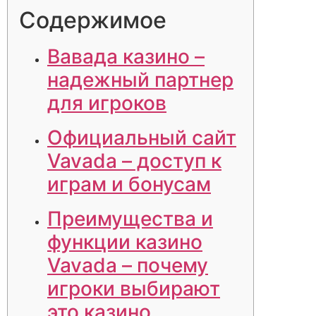
Содержимое
Вавада казино –
надежный партнер
для игроков
Официальный сайт
Vavada – доступ к
играм и бонусам
Преимущества и
функции казино
Vavada – почему
игроки выбирают
это казино