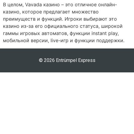
В целом, Vavada казино – это отличное онлайн-
казино, которое предлагает множество
преимуществ и функций. Игроки выбирают это
казино из-за его официального статуса, широкой
гаммы игровых автоматов, функции instant play,
мобильной версии, live-игр и функции поддержки.
© 2026 Entrümpel Express