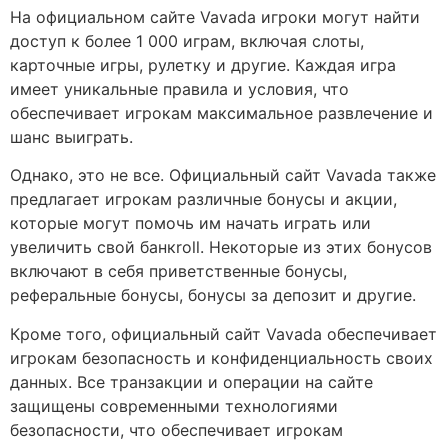
На официальном сайте Vavada игроки могут найти
доступ к более 1 000 играм, включая слоты,
карточные игры, рулетку и другие. Каждая игра
имеет уникальные правила и условия, что
обеспечивает игрокам максимальное развлечение и
шанс выиграть.
Однако, это не все. Официальный сайт Vavada также
предлагает игрокам различные бонусы и акции,
которые могут помочь им начать играть или
увеличить свой банкroll. Некоторые из этих бонусов
включают в себя приветственные бонусы,
реферальные бонусы, бонусы за депозит и другие.
Кроме того, официальный сайт Vavada обеспечивает
игрокам безопасность и конфиденциальность своих
данных. Все транзакции и операции на сайте
защищены современными технологиями
безопасности, что обеспечивает игрокам