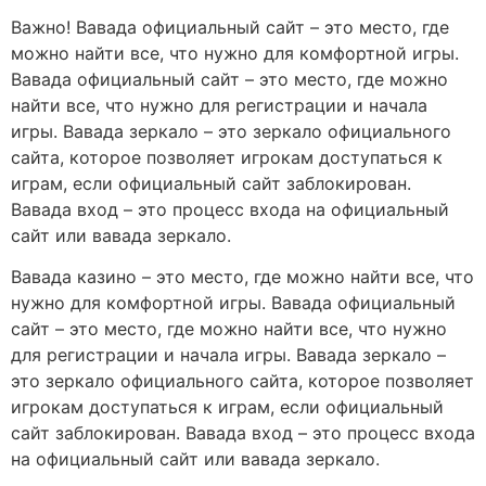
Важно! Вавада официальный сайт – это место, где
можно найти все, что нужно для комфортной игры.
Вавада официальный сайт – это место, где можно
найти все, что нужно для регистрации и начала
игры. Вавада зеркало – это зеркало официального
сайта, которое позволяет игрокам доступаться к
играм, если официальный сайт заблокирован.
Вавада вход – это процесс входа на официальный
сайт или вавада зеркало.
Вавада казино – это место, где можно найти все, что
нужно для комфортной игры. Вавада официальный
сайт – это место, где можно найти все, что нужно
для регистрации и начала игры. Вавада зеркало –
это зеркало официального сайта, которое позволяет
игрокам доступаться к играм, если официальный
сайт заблокирован. Вавада вход – это процесс входа
на официальный сайт или вавада зеркало.