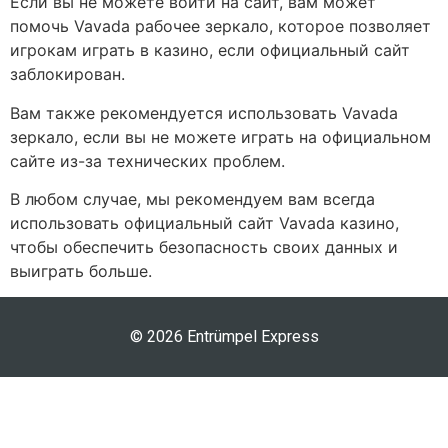
Если вы не можете войти на сайт, вам может
помочь Vavada рабочее зеркало, которое позволяет
игрокам играть в казино, если официальный сайт
заблокирован.
Вам также рекомендуется использовать Vavada
зеркало, если вы не можете играть на официальном
сайте из-за технических проблем.
В любом случае, мы рекомендуем вам всегда
использовать официальный сайт Vavada казино,
чтобы обеспечить безопасность своих данных и
выиграть больше.
© 2026 Entrümpel Express