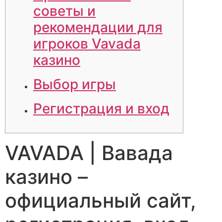
советы и
рекомендации для
игроков Vavada
казино
Выбор игры
Регистрация и вход
VAVADA | Вавада
казино –
официальный сайт,