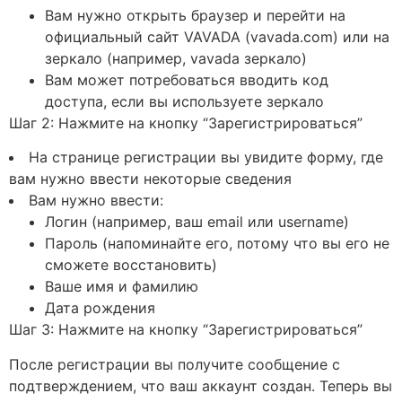
Вам нужно открыть браузер и перейти на
официальный сайт VAVADA (vavada.com) или на
зеркало (например, vavada зеркало)
Вам может потребоваться вводить код
доступа, если вы используете зеркало
Шаг 2: Нажмите на кнопку “Зарегистрироваться”
На странице регистрации вы увидите форму, где
вам нужно ввести некоторые сведения
Вам нужно ввести:
Логин (например, ваш email или username)
Пароль (напоминайте его, потому что вы его не
сможете восстановить)
Ваше имя и фамилию
Дата рождения
Шаг 3: Нажмите на кнопку “Зарегистрироваться”
После регистрации вы получите сообщение с
подтверждением, что ваш аккаунт создан. Теперь вы