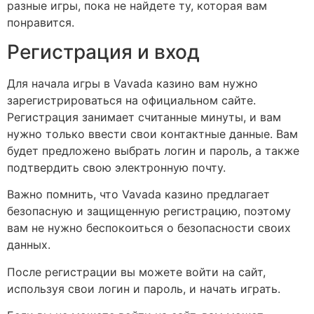
разные игры, пока не найдете ту, которая вам
понравится.
Регистрация и вход
Для начала игры в Vavada казино вам нужно
зарегистрироваться на официальном сайте.
Регистрация занимает считанные минуты, и вам
нужно только ввести свои контактные данные. Вам
будет предложено выбрать логин и пароль, а также
подтвердить свою электронную почту.
Важно помнить, что Vavada казино предлагает
безопасную и защищенную регистрацию, поэтому
вам не нужно беспокоиться о безопасности своих
данных.
После регистрации вы можете войти на сайт,
используя свои логин и пароль, и начать играть.