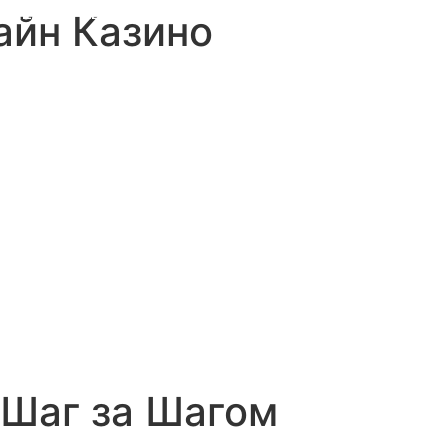
OME
LEISTUNGEN
ÜBER UNS
KONTAKT
айн Казино
 Шаг за Шагом