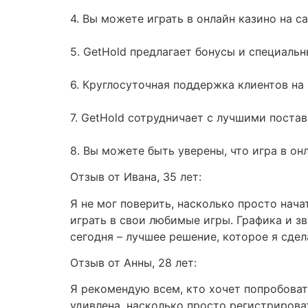
4. Вы можете играть в онлайн казино на с
5. GetHold предлагает бонусы и специаль
6. Круглосуточная поддержка клиентов на
7. GetHold сотрудничает с лучшими поста
8. Вы можете быть уверены, что игра в онл
Отзыв от Ивана, 35 лет:
Я не мог поверить, насколько просто нача
играть в свои любимые игры. Графика и зв
сегодня – лучшее решение, которое я сде
Отзыв от Анны, 28 лет:
Я рекомендую всем, кто хочет попробовать
удивлена, насколько просто регистрироват