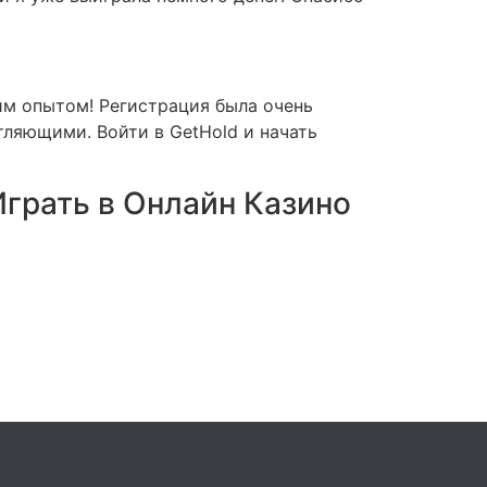
оим опытом! Регистрация была очень
тляющими. Войти в GetHold и начать
Играть в Онлайн Казино