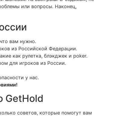
проблемы или вопросы. Наконец,
России
 что вам нужно.
оков из Российской Федерации.
кие как рулетка, блэкджек и poker.
ом для игроков из России.
пасности у нас.
овиями!
о GetHold
колько советов, которые помогут вам