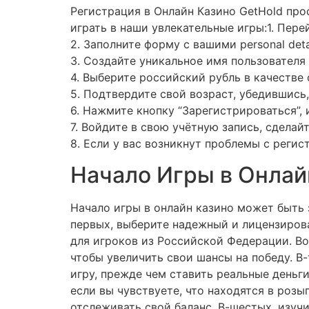
Регистрация в Онлайн Казино GetHold про
играть в наши увлекательные игры:1. Пере
2. Заполните форму с вашими personal det
3. Создайте уникальное имя пользователя 
4. Выберите российский рубль в качестве
5. Подтвердите свой возраст, убедившись
6. Нажмите кнопку “Зарегистрироваться”,
7. Войдите в свою учётную запись, сделай
8. Если у вас возникнут проблемы с регис
Начало Игры в Онлай
Начало игры в онлайн казино может быть
первых, выберите надежный и лицензиров
для игроков из Российской Федерации. В
чтобы увеличить свои шансы на победу. В
игру, прежде чем ставить реальные деньг
если вы чувствуете, что находятся в розы
отслеживать свой баланс. В-шестых, изуч