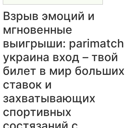
Взрыв эмоций и
мгновенные
выигрыши: parimatch
украина вход – твой
билет в мир больших
ставок и
захватывающих
спортивных
состязаний с