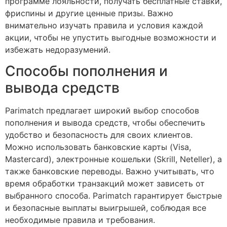
программе лояльности, получать бесплатные ставки,
фриспины и другие ценные призы. Важно
внимательно изучать правила и условия каждой
акции, чтобы не упустить выгодные возможности и
избежать недоразумений.
Способы пополнения и
вывода средств
Parimatch предлагает широкий выбор способов
пополнения и вывода средств, чтобы обеспечить
удобство и безопасность для своих клиентов.
Можно использовать банковские карты (Visa,
Mastercard), электронные кошельки (Skrill, Neteller), а
также банковские переводы. Важно учитывать, что
время обработки транзакций может зависеть от
выбранного способа. Parimatch гарантирует быстрые
и безопасные выплаты выигрышей, соблюдая все
необходимые правила и требования.