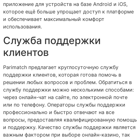
приложение для устройств на базе Android и iOS,
которое ещё больше упрощает доступ к платформе
и обеспечивает максимальный комфорт
использования.
Служба поддержки
клиентов
Parimatch предлагает круглосуточную службу
поддержки клиентов, которая готова помочь в
решении любых вопросов и проблем. Обратиться в
службу поддержки можно несколькими способами:
через онлайн-чат на сайте, по электронной почте
или по телефону. Операторы службы поддержки
профессионально и быстро отвечают на все
вопросы, предоставляя квалифицированную помощь
и поддержку. Качество службы поддержки является
важным фактором при выборе онлайн-казино, так