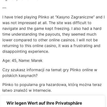
—
I have tried playing Plinko at “Kasyno Zagraniczne” and I
was not impressed at all. The site was difficult to
navigate and the game kept freezing. I also had a hard
time understanding the payouts, they seemed much
lower compared to other online casinos. I will not be
returning to this online casino, it was a frustrating and
disappointing experience.
Age: 45, Name: Marek
Czy szukasz informacji na temat gry Plinko online w
polskich kasynach?
Plinko to popularna gra hazardowa, którą można teraz
łatwo znaleźć w Internecie.
Nasza strona zawiera szczegółowe informacje na temat
Wir legen Wert auf Ihre Privatsphäre
gry Plinko online, w tym listę najlepszych kasyn w