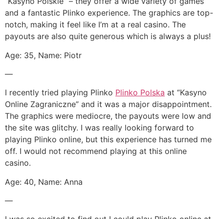
“Kasyno Polskie” – they offer a wide variety of games
and a fantastic Plinko experience. The graphics are top-
notch, making it feel like I’m at a real casino. The
payouts are also quite generous which is always a plus!
Age: 35, Name: Piotr
—
I recently tried playing Plinko
Plinko Polska
at “Kasyno
Online Zagraniczne” and it was a major disappointment.
The graphics were mediocre, the payouts were low and
the site was glitchy. I was really looking forward to
playing Plinko online, but this experience has turned me
off. I would not recommend playing at this online
casino.
Age: 40, Name: Anna
—