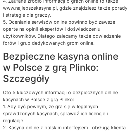
4. Zaufane źródło informacji o grach online to także
www.najlepszekasyna.pl, gdzie znajdziesz także porady
i strategie dla graczy.
5. Ocenianie serwisów online powinno być zawsze
oparte na opinii ekspertów i doświadczeniu
użytkowników. Dlatego zalecamy także odwiedzenie
forów i grup dedykowanych grom online.
Bezpieczne kasyna online
w Polsce z grą Plinko:
Szczegóły
Oto 5 kluczowych informacji o bezpiecznych online
kasynach w Polsce z grą Plinko:
1. Aby być pewnym, że gra się w legalnych i
sprawdzonych kasynach, sprawdź ich licencje i
regulacje.
2. Kasyna online z polskim interfejsem i obsługą klienta