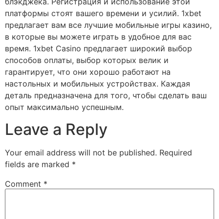
блэкджека. Регистрация и использование этой
платформы стоят вашего времени и усилий. 1xbet
предлагает вам все лучшие мобильные игры казино,
в которые вы можете играть в удобное для вас
время. 1xbet Casino предлагает широкий выбор
способов оплаты, выбор которых велик и
гарантирует, что они хорошо работают на
настольных и мобильных устройствах. Каждая
деталь предназначена для того, чтобы сделать ваш
опыт максимально успешным.
Leave a Reply
Your email address will not be published.
Required
fields are marked
*
Comment
*