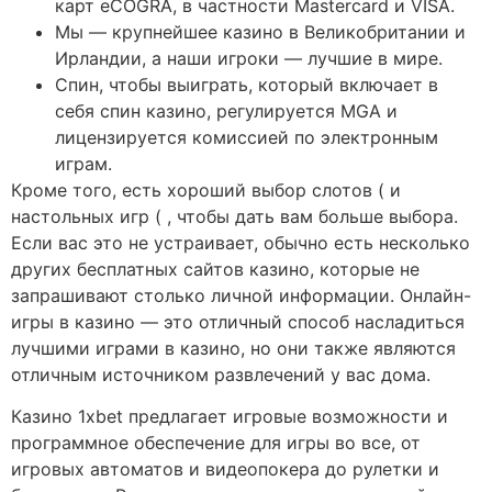
карт eCOGRA, в частности Mastercard и VISA.
Мы — крупнейшее казино в Великобритании и
Ирландии, а наши игроки — лучшие в мире.
Спин, чтобы выиграть, который включает в
себя спин казино, регулируется MGA и
лицензируется комиссией по электронным
играм.
Кроме того, есть хороший выбор слотов ( и
настольных игр ( , чтобы дать вам больше выбора.
Если вас это не устраивает, обычно есть несколько
других бесплатных сайтов казино, которые не
запрашивают столько личной информации. Онлайн-
игры в казино — это отличный способ насладиться
лучшими играми в казино, но они также являются
отличным источником развлечений у вас дома.
Казино 1xbet предлагает игровые возможности и
программное обеспечение для игры во все, от
игровых автоматов и видеопокера до рулетки и