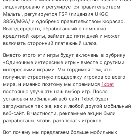
лицензировано и регулируется правительством
Мальты, регулируется FSP (лицензия UKGC:
3856/MGA/ и одобрено правительством Кюрасао.
Вывод средств, обработанный с помощью
кредитной карты, займет до пяти дней и может
включать сторонний платежный шлюз.
Вместо этого эти игры будут включены в рубрику
«Одиночные интересные игры» вместе с другими
интересными играми. Мы гордимся тем, что
получили страстную поддержку игроков со всего
мира, и именно поэтому мы стремимся
1xbet
постоянно улучшать наш выбор игр. После
установки мобильный веб-сайт 1xbet будет
загружаться так же, как и любой другой мобильный
веб-сайт. В частности, рекламные акции были
разработаны, чтобы развлекать игроков.
Вот почему мы предлагаем больше мобильных