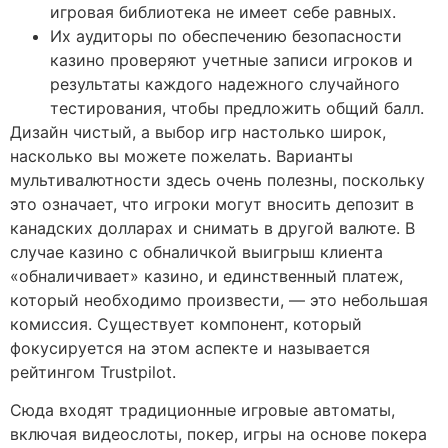
игровая библиотека не имеет себе равных.
Их аудиторы по обеспечению безопасности
казино проверяют учетные записи игроков и
результаты каждого надежного случайного
тестирования, чтобы предложить общий балл.
Дизайн чистый, а выбор игр настолько широк,
насколько вы можете пожелать. Варианты
мультивалютности здесь очень полезны, поскольку
это означает, что игроки могут вносить депозит в
канадских долларах и снимать в другой валюте. В
случае казино с обналичкой выигрыш клиента
«обналичивает» казино, и единственный платеж,
который необходимо произвести, — это небольшая
комиссия. Существует компонент, который
фокусируется на этом аспекте и называется
рейтингом Trustpilot.
Сюда входят традиционные игровые автоматы,
включая видеослоты, покер, игры на основе покера