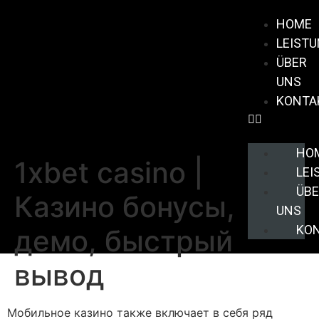
HOME
LEIST
ÜBER
UNS
KONTA
HO
1xbet casino |
LEI
ÜB
Казино бонусы,
UNS
KO
демо, быстрый
вывод
Мобильное казино также включает в себя ряд