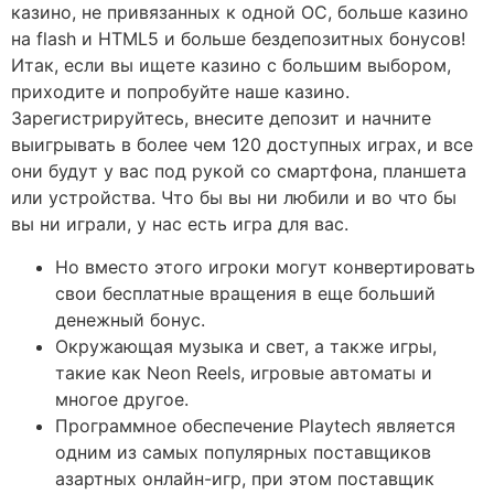
казино, не привязанных к одной ОС, больше казино
на flash и HTML5 и больше бездепозитных бонусов!
Итак, если вы ищете казино с большим выбором,
приходите и попробуйте наше казино.
Зарегистрируйтесь, внесите депозит и начните
выигрывать в более чем 120 доступных играх, и все
они будут у вас под рукой со смартфона, планшета
или устройства. Что бы вы ни любили и во что бы
вы ни играли, у нас есть игра для вас.
Но вместо этого игроки могут конвертировать
свои бесплатные вращения в еще больший
денежный бонус.
Окружающая музыка и свет, а также игры,
такие как Neon Reels, игровые автоматы и
многое другое.
Программное обеспечение Playtech является
одним из самых популярных поставщиков
азартных онлайн-игр, при этом поставщик