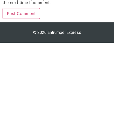
the next time I comment.
© 2026 Entrümpel Express