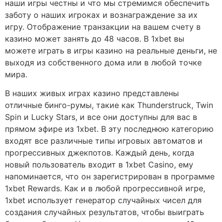
наши игры честны и что мы стремимся обеспечить
заботу о наших игроках и вознаграждение за их
игру. Отображение транзакции на вашем счету в
казино может занять до 48 часов. В 1xbet вы
можете играть в игры казино на реальные деньги, не
выходя из собственного дома или в любой точке
мира.
В наших живых играх казино представлены
отличные бинго-румы, такие как Thunderstruck, Twin
Spin и Lucky Stars, и все они доступны для вас в
прямом эфире из 1xbet. В эту последнюю категорию
входят все различные типы игровых автоматов и
прогрессивных джекпотов. Каждый день, когда
новый пользователь входит в 1xbet Casino, ему
напоминается, что он зарегистрирован в программе
1xbet Rewards. Как и в любой прогрессивной игре,
1xbet использует генератор случайных чисел для
создания случайных результатов, чтобы выиграть