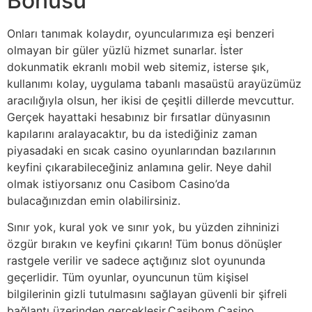
Bonusu
Onları tanımak kolaydır, oyuncularımıza eşi benzeri
olmayan bir güler yüzlü hizmet sunarlar. İster
dokunmatik ekranlı mobil web sitemiz, isterse şık,
kullanımı kolay, uygulama tabanlı masaüstü arayüzümüz
aracılığıyla olsun, her ikisi de çeşitli dillerde mevcuttur.
Gerçek hayattaki hesabınız bir fırsatlar dünyasının
kapılarını aralayacaktır, bu da istediğiniz zaman
piyasadaki en sıcak casino oyunlarından bazılarının
keyfini çıkarabileceğiniz anlamına gelir. Neye dahil
olmak istiyorsanız onu Casibom Casino’da
bulacağınızdan emin olabilirsiniz.
Sınır yok, kural yok ve sınır yok, bu yüzden zihninizi
özgür bırakın ve keyfini çıkarın! Tüm bonus dönüşler
rastgele verilir ve sadece açtığınız slot oyununda
geçerlidir. Tüm oyunlar, oyuncunun tüm kişisel
bilgilerinin gizli tutulmasını sağlayan güvenli bir şifreli
bağlantı üzerinden gerçekleşir.Casibom Casino,