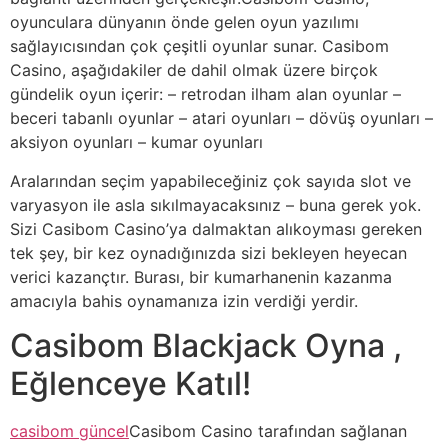
oyunculara dünyanın önde gelen oyun yazılımı
sağlayıcısından çok çeşitli oyunlar sunar. Casibom
Casino, aşağıdakiler de dahil olmak üzere birçok
gündelik oyun içerir: – retrodan ilham alan oyunlar –
beceri tabanlı oyunlar – atari oyunları – dövüş oyunları –
aksiyon oyunları – kumar oyunları
Aralarından seçim yapabileceğiniz çok sayıda slot ve
varyasyon ile asla sıkılmayacaksınız – buna gerek yok.
Sizi Casibom Casino’ya dalmaktan alıkoyması gereken
tek şey, bir kez oynadığınızda sizi bekleyen heyecan
verici kazançtır. Burası, bir kumarhanenin kazanma
amacıyla bahis oynamanıza izin verdiği yerdir.
Casibom Blackjack Oyna ,
Eğlenceye Katıl!
casibom güncel
Casibom Casino tarafından sağlanan