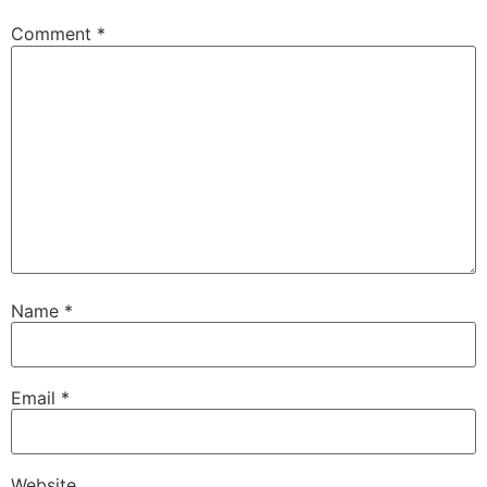
Comment
*
Name
*
Email
*
Website