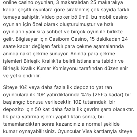
online casino oyunları, 3 makaralıdan 25 makaralıya
kadar çeşitli oyunlara göre sıralanmış çok sayıda farklı
temaya sahiptir. Video poker bölümü, bu mobil casino
oyunları için özel olarak oluşturulmuştur ve hızlı
oyunların yanı sıra sohbet ve birçok oyun ile birlikte
gelir. Bilgisayar için Casibom Casino, 15 dakikadan 24
saate kadar değişen farklı para çekme aşamalarında
anında nakit çekme sunuyor. Anında para çekme
işlemleri Birleşik Krallık’ta belirli istisnalara tabidir ve
Birleşik Krallık Kumar Komisyonu tarafından düzenlenir
ve yetkilendirilir.
Siteye 10£ veya daha fazla ilk depozito yatıran
oyunculara ilk 10£ yatırdıklarında %25 (25£’a kadar) bir
başlangıç bonusu verilecektir, 10£ tutarındaki bir
depozito için 50 kat daha fazla ilk çevrim şartı olacaktır.
İlk para yatırma işlemi yapıldıktan sonra, bu
tamamlandıktan sonra kazancınızla normal şekilde
kumar oynayabilirsiniz. Oyuncular Visa kartlarıyla siteye