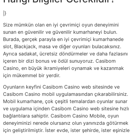
|}
Size mümkün olan en iyi çevrimiçi oyun deneyimini
sunan en güvenilir ve güvenilir kumarhaneyi bulun.
Burada, gerçek parayla en iyi çevrimiçi kumarhanede
slot, Blackjack, masa ve diğer oyunları bulacaksınız.
Ayrıca sadakat, ücretsiz döndürmeler ve daha fazlasını
içeren bir dizi bonus ve ödül sunuyoruz. Casibom
Casino, en büyük ikramiyeleri oynamak ve kazanmak
için mükemmel bir yerdir.
Oyunların keyfini Casibom Casino web sitesinde ve
Casibom Casino mobil uygulamasından çıkarabilirsiniz.
Mobil kumarhane, çok çeşitli temalardan oyunlar sunar
ve uygulama içinden Casibom Casino web sitesine hızlı
bağlantılara sahiptir. Casibom Casino Mobile, oyun
deneyiminizi nerede olursanız olun yanınızda götürmek
için geliştirilmiştir. İster evde, ister şehirde, ister eşinizle