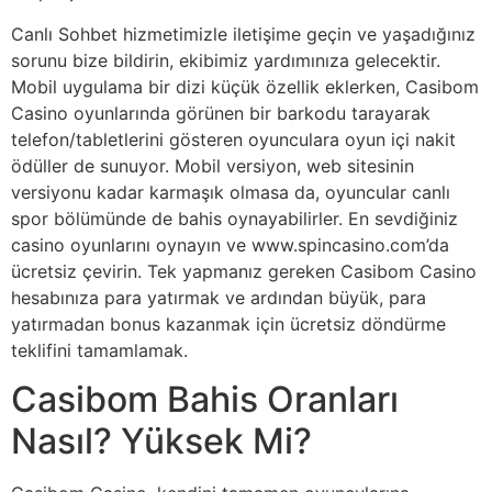
Canlı Sohbet hizmetimizle iletişime geçin ve yaşadığınız
sorunu bize bildirin, ekibimiz yardımınıza gelecektir.
Mobil uygulama bir dizi küçük özellik eklerken, Casibom
Casino oyunlarında görünen bir barkodu tarayarak
telefon/tabletlerini gösteren oyunculara oyun içi nakit
ödüller de sunuyor. Mobil versiyon, web sitesinin
versiyonu kadar karmaşık olmasa da, oyuncular canlı
spor bölümünde de bahis oynayabilirler. En sevdiğiniz
casino oyunlarını oynayın ve www.spincasino.com’da
ücretsiz çevirin. Tek yapmanız gereken Casibom Casino
hesabınıza para yatırmak ve ardından büyük, para
yatırmadan bonus kazanmak için ücretsiz döndürme
teklifini tamamlamak.
Casibom Bahis Oranları
Nasıl? Yüksek Mi?