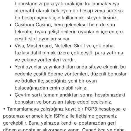
bonuslarınızı para yatırmak için kullanmak veya
alternatif olarak bekleyen bir hesap veya ücretsiz
bir hesap açmak için kullanmak isteyebilirsiniz.
Casibom Casino, hem geleneksel hem de son
teknoloji oyun geliştiricilerin oyunlarını içeren çok
çeşitli slot oyunları sunar.
Visa, Mastercard, Neteller, Skrill ve çok daha
fazlası dahil olmak üzere çok çeşitli para yatırma
ve çekme yöntemleri vardır.
Yeni oyunlar yayınlandıkları anda siteye eklenir, bu
nedenle çeşitli ödeme yöntemleri, düzenli bonuslar
ve ödüller ile, seçtiğiniz yeni bir oyun
bulacağınızdan emin olabilirsiniz.
Çevrim şartı tamamlandıktan sonra, hesabınızdaki
bonusları ve bonusları talep edebileceksiniz.
• Tamamlamaya çalıştığınız kayıt bir POP3 hesabıysa, e-
postanıza erişmek için ISP’niz ile iletişime geçmeniz
gerekebilir. Bunu yalnızca kendi e-postanızdan geri
dönen e-postalar alıyorsanız yapın. Oynadıkça ve daha