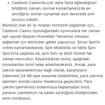
Casibom Casino’da çok daha fazla eğlendiğinizi
bildiğiniz zaman, normal kumarhanenizde en
sevdiğiniz slotları oynamak aynı derecede sinir
bozucu olabilir.
Mümkün olan en iyi müşteri hizmetini sağlamak için,
Casibom Casino topluluğundaki oyuncularla her zaman
eşit sayıda Müşteri Hizmetleri Temsilcisi olmasını
sağlamak için elimizden geleni yapıyoruz. Sorun Spin’in
online kumarhanesinde, Spin Mobile’da ve hatta Spin
Sports’ta yaşansa da, aynı hızlı ve etkili hizmet her
zaman mevcuttur. Kaydolduktan sonra, aşağıdaki
bonuslardan birini talep edebileceksiniz. Ancak, para
çekme seçeneklerinize bağlı olarak, kazançların
ödenmesi 24-48 saat arasında sürebilirken, para yatırma
işlemleri anında casino hesabınıza geçecektir. Para
çekme işlemlerinizi kullanmaya başlamadan önce,
paranızı çekmenizin ne kadar sürdüğünü bildiğinizden
emin olmalısınız.