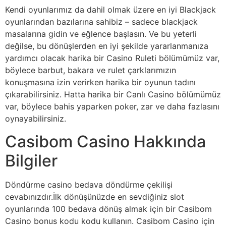
Kendi oyunlarımız da dahil olmak üzere en iyi Blackjack
oyunlarından bazılarına sahibiz – sadece blackjack
masalarına gidin ve eğlence başlasın. Ve bu yeterli
değilse, bu dönüşlerden en iyi şekilde yararlanmanıza
yardımcı olacak harika bir Casino Ruleti bölümümüz var,
böylece barbut, bakara ve rulet çarklarımızın
konuşmasına izin verirken harika bir oyunun tadını
çıkarabilirsiniz. Hatta harika bir Canlı Casino bölümümüz
var, böylece bahis yaparken poker, zar ve daha fazlasını
oynayabilirsiniz.
Casibom Casino Hakkında
Bilgiler
Döndürme casino bedava döndürme çekilişi
cevabınızdır.İlk dönüşünüzde en sevdiğiniz slot
oyunlarında 100 bedava dönüş almak için bir Casibom
Casino bonus kodu kodu kullanın. Casibom Casino için