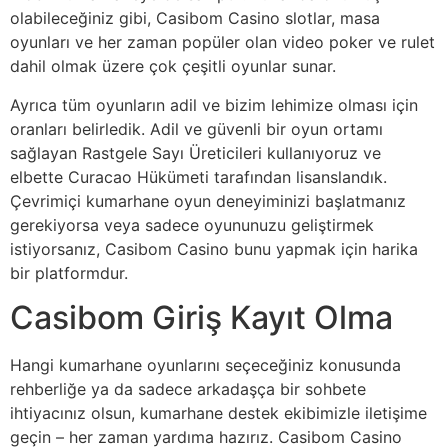
olabileceğiniz gibi, Casibom Casino slotlar, masa
oyunları ve her zaman popüler olan video poker ve rulet
dahil olmak üzere çok çeşitli oyunlar sunar.
Ayrıca tüm oyunların adil ve bizim lehimize olması için
oranları belirledik. Adil ve güvenli bir oyun ortamı
sağlayan Rastgele Sayı Üreticileri kullanıyoruz ve
elbette Curacao Hükümeti tarafından lisanslandık.
Çevrimiçi kumarhane oyun deneyiminizi başlatmanız
gerekiyorsa veya sadece oyununuzu geliştirmek
istiyorsanız, Casibom Casino bunu yapmak için harika
bir platformdur.
Casibom Giriş Kayıt Olma
Hangi kumarhane oyunlarını seçeceğiniz konusunda
rehberliğe ya da sadece arkadaşça bir sohbete
ihtiyacınız olsun, kumarhane destek ekibimizle iletişime
geçin – her zaman yardıma hazırız. Casibom Casino