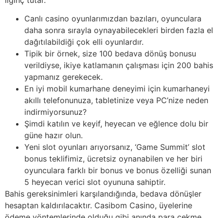
Canlı casino oyunlarımızdan bazıları, oyunculara
daha sonra sırayla oynayabilecekleri birden fazla el
dağıtılabildiği çok elli oyunlardır.
Tipik bir örnek, size 100 bedava dönüş bonusu
verildiyse, ikiye katlamanın çalışması için 200 bahis
yapmanız gerekecek.
En iyi mobil kumarhane deneyimi için kumarhaneyi
akıllı telefonunuza, tabletinize veya PC’nize neden
indirmiyorsunuz?
Şimdi katılın ve keyif, heyecan ve eğlence dolu bir
güne hazır olun.
Yeni slot oyunları arıyorsanız, ‘Game Summit’ slot
bonus teklifimiz, ücretsiz oynanabilen ve her biri
oyunculara farklı bir bonus ve bonus özelliği sunan
5 heyecan verici slot oyununa sahiptir.
Bahis gereksinimleri karşılandığında, bedava dönüşler
hesaptan kaldırılacaktır. Casibom Casino, üyelerine
ödeme yöntemlerinde olduğu gibi anında para çekme