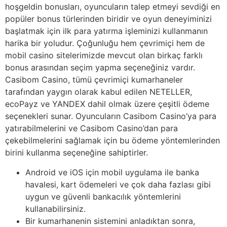
hoşgeldin bonusları, oyuncuların talep etmeyi sevdiği en
popüler bonus türlerinden biridir ve oyun deneyiminizi
başlatmak için ilk para yatırma işleminizi kullanmanın
harika bir yoludur. Çoğunluğu hem çevrimiçi hem de
mobil casino sitelerimizde mevcut olan birkaç farklı
bonus arasından seçim yapma seçeneğiniz vardır.
Casibom Casino, tümü çevrimiçi kumarhaneler
tarafından yaygın olarak kabul edilen NETELLER,
ecoPayz ve YANDEX dahil olmak üzere çeşitli ödeme
seçenekleri sunar. Oyuncuların Casibom Casino’ya para
yatırabilmelerini ve Casibom Casino’dan para
çekebilmelerini sağlamak için bu ödeme yöntemlerinden
birini kullanma seçeneğine sahiptirler.
Android ve iOS için mobil uygulama ile banka
havalesi, kart ödemeleri ve çok daha fazlası gibi
uygun ve güvenli bankacılık yöntemlerini
kullanabilirsiniz.
Bir kumarhanenin sistemini anladıktan sonra,