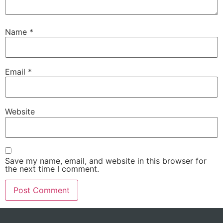
Name
*
Email
*
Website
Save my name, email, and website in this browser for
the next time I comment.