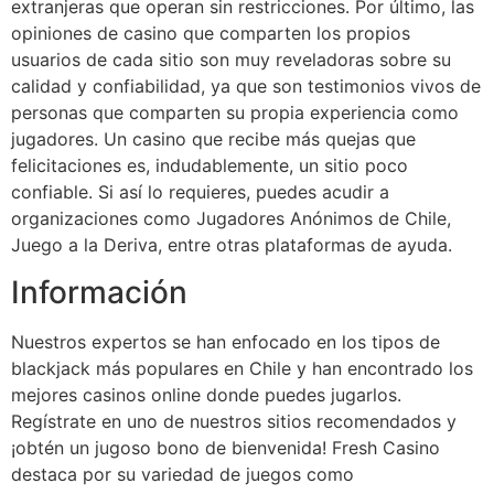
extranjeras que operan sin restricciones. Por último, las
opiniones de casino que comparten los propios
usuarios de cada sitio son muy reveladoras sobre su
calidad y confiabilidad, ya que son testimonios vivos de
personas que comparten su propia experiencia como
jugadores. Un casino que recibe más quejas que
felicitaciones es, indudablemente, un sitio poco
confiable. Si así lo requieres, puedes acudir a
organizaciones como Jugadores Anónimos de Chile,
Juego a la Deriva, entre otras plataformas de ayuda.
Información
Nuestros expertos se han enfocado en los tipos de
blackjack más populares en Chile y han encontrado los
mejores casinos online donde puedes jugarlos.
Regístrate en uno de nuestros sitios recomendados y
¡obtén un jugoso bono de bienvenida! Fresh Casino
destaca por su variedad de juegos como