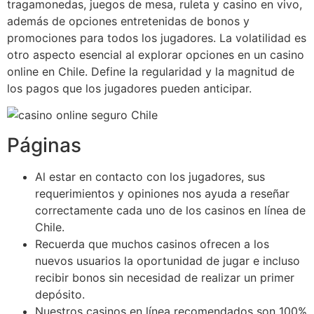
tragamonedas, juegos de mesa, ruleta y casino en vivo,
además de opciones entretenidas de bonos y
promociones para todos los jugadores. La volatilidad es
otro aspecto esencial al explorar opciones en un casino
online en Chile. Define la regularidad y la magnitud de
los pagos que los jugadores pueden anticipar.
Páginas
Al estar en contacto con los jugadores, sus
requerimientos y opiniones nos ayuda a reseñar
correctamente cada uno de los casinos en línea de
Chile.
Recuerda que muchos casinos ofrecen a los
nuevos usuarios la oportunidad de jugar e incluso
recibir bonos sin necesidad de realizar un primer
depósito.
Nuestros casinos en línea recomendados son 100%