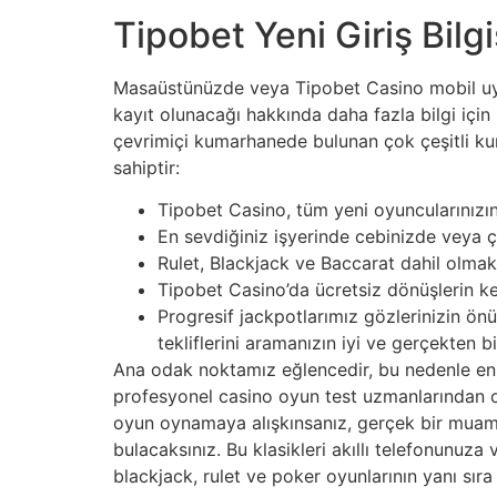
Tipobet Yeni Giriş Bilgi
Masaüstünüzde veya Tipobet Casino mobil uygu
kayıt olunacağı hakkında daha fazla bilgi için 
çevrimiçi kumarhanede bulunan çok çeşitli ku
sahiptir:
Tipobet Casino, tüm yeni oyuncularınızı
En sevdiğiniz işyerinde cebinizde veya 
Rulet, Blackjack ve Baccarat dahil olmak 
Tipobet Casino’da ücretsiz dönüşlerin ke
Progresif jackpotlarımız gözlerinizin 
tekliflerini aramanızın iyi ve gerçekten b
Ana odak noktamız eğlencedir, bu nedenle en s
profesyonel casino oyun test uzmanlarından o
oyun oynamaya alışkınsanız, gerçek bir muamel
bulacaksınız. Bu klasikleri akıllı telefonunuza 
blackjack, rulet ve poker oyunlarının yanı sıra