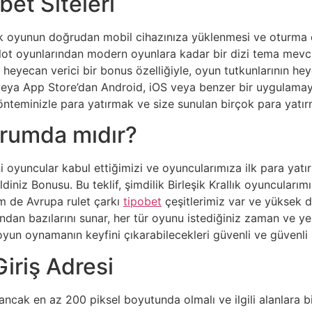
et Siteleri
ncak oyunun doğrudan mobil cihazınıza yüklenmesi ve oturma 
slot oyunlarından modern oyunlara kadar bir dizi tema mevcut
heyecan verici bir bonus özelliğiyle, oyun tutkunlarının hey
veya App Store’dan Android, iOS veya benzer bir uygulamayı i
nteminizle para yatırmak ve size sunulan birçok para yatı
urumda mıdır?
ni oyuncular kabul ettiğimizi ve oyuncularımıza ilk para y
niz Bonusu. Bu teklif, şimdilik Birleşik Krallık oyuncularım
 de Avrupa rulet çarkı
tipobet
çeşitlerimiz var ve yüksek de
ndan bazılarını sunar, her tür oyunu istediğiniz zaman ve 
oyun oynamanın keyfini çıkarabilecekleri güvenli ve güvenli 
Giriş Adresi
z ancak en az 200 piksel boyutunda olmalı ve ilgili alanlara bi