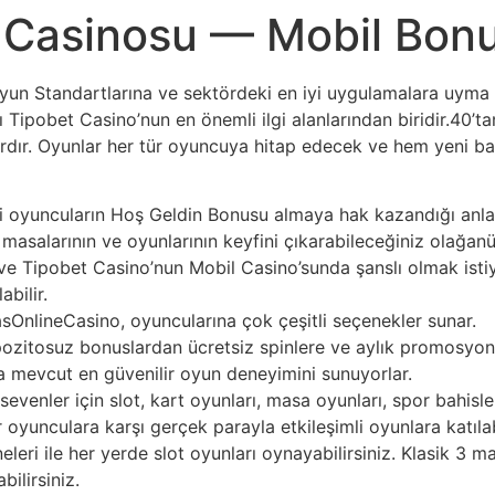
H
t Casinosu — Mobil Bon
 Oyun Standartlarına ve sektördeki en iyi uygulamalara uyma 
 Tipobet Casino’nun en önemli ilgi alanlarından biridir.40’ta
rdır. Oyunlar her tür oyuncuya hitap edecek ve hem yeni b
 oyuncuların Hoş Geldin Bonusu almaya hak kazandığı anlam
e masalarının ve oyunlarının keyfini çıkarabileceğiniz olağa
e Tipobet Casino’nun Mobil Casino’sunda şanslı olmak isti
bilir.
nlineCasino, oyuncularına çok çeşitli seçenekler sunar.
pozitosuz bonuslardan ücretsiz spinlere ve aylık promosyon
ra mevcut en güvenilir oyun deneyimini sunuyorlar.
venler için slot, kart oyunları, masa oyunları, spor bahisle
 oyunculara karşı gerçek parayla etkileşimli oyunlara katılab
eleri ile her yerde slot oyunları oynayabilirsiniz. Klasik 3 ma
bilirsiniz.