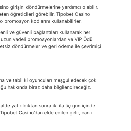
o girişini döndürmelerine yardımcı olabilir.
eten öğreticileri görebilir. Tipobet Casino
o promosyon kodlarını kullanabilirler.
nli ve güvenli bağlantıları kullanarak her
de uzun vadeli promosyonlardan ve VIP Ödül
etsiz döndürmeler ve geri ödeme ile çevrimiçi
ına ve tabii ki oyuncuları meşgul edecek çok
ğu hakkında biraz daha bilgilendireceğiz.
de yatırıldıktan sonra iki ila üç gün içinde
 Tipobet Casino’dan elde edilen gelir, canlı