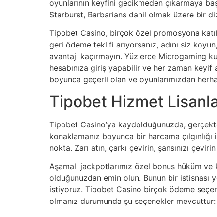
oyunlarının keyfini gecikmeden çıkarmaya baş
Starburst, Barbarians dahil olmak üzere bir di
Tipobet Casino, birçok özel promosyona katıl
geri ödeme teklifi arıyorsanız, adını siz koy
avantajı kaçırmayın. Yüzlerce Microgaming 
hesabınıza giriş yapabilir ve her zaman keyif 
boyunca geçerli olan ve oyunlarımızdan herhan
Tipobet Hizmet Lisanla
Tipobet Casino’ya kaydolduğunuzda, gerçekten
konaklamanız boyunca bir harcama çılgınlığı i
nokta. Zarı atın, çarkı çevirin, şansınızı çevi
Aşamalı jackpotlarımız özel bonus hüküm ve ko
olduğunuzdan emin olun. Bunun bir istisnası 
istiyoruz. Tipobet Casino birçok ödeme seçen
olmanız durumunda şu seçenekler mevcuttur: V